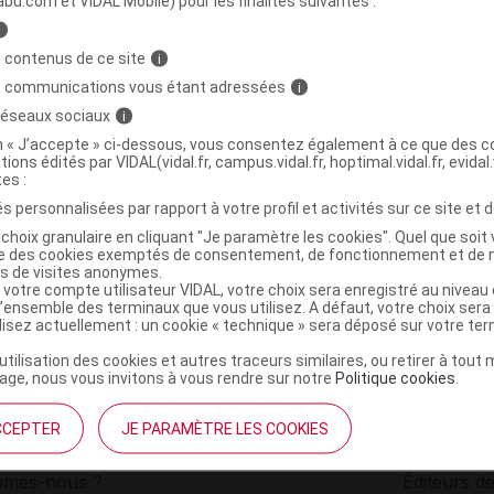
abu.com et VIDAL Mobile) pour les finalités suivantes :
i
arge fil dentaire bio 50m B/2
C
 contenus de ce site
i
s communications vous étant adressées
i
 réseaux sociaux
i
5430000934664
on « J’accepte » ci-dessous, vous consentez également à ce que des co
r
Aquaromat
tions édités par VIDAL(vidal.fr, campus.vidal.fr, hoptimal.vidal.fr, evidal.
NR
tes :
s personnalisées par rapport à votre profil et activités sur ce site et d
choix granulaire en cliquant "Je paramètre les cookies". Quel que soit 
ise des cookies exemptés de consentement, de fonctionnement et de 
es de visites anonymes.
 votre compte utilisateur VIDAL, votre choix sera enregistré au nivea
l’ensemble des terminaux que vous utilisez. A défaut, votre choix ser
ilisez actuellement : un cookie « technique » sera déposé sur votre te
’utilisation des cookies et autres traceurs similaires, ou retirer à tou
ge, nous vous invitons à vous rendre sur notre
Politique cookies
.
CCEPTER
JE PARAMÈTRE LES COOKIES
institutionnel
Espace pa
mmes-nous ?
Éditeurs de