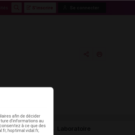
ités
S'inscrire
Se connecter
Rechercher
Copier l'url
Email
aires afin de décider
iture d’informations au
s consentez à ce que des
Laboratoire
fr, hoptimal.vidal.fr,