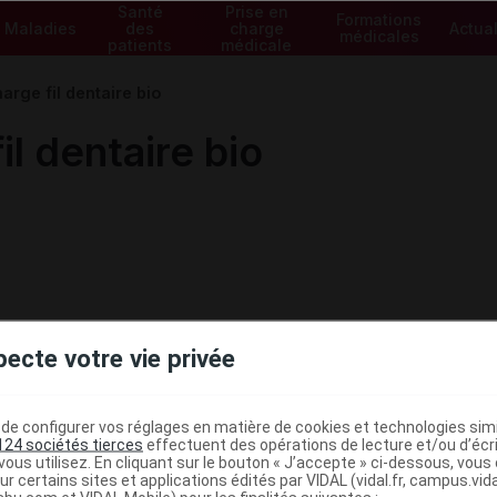
Santé
Prise en
Formations
Maladies
des
charge
Actual
médicales
patients
médicale
ge fil dentaire bio
 dentaire bio
pecte votre vie privée
e configurer vos réglages en matière de cookies et technologies simil
124 sociétés tierces
effectuent des opérations de lecture et/ou d’écr
ous utilisez. En cliquant sur le bouton « J’accepte » ci-dessous, vou
ministratives
ur certains sites et applications édités par VIDAL (vidal.fr, campus.vidal.