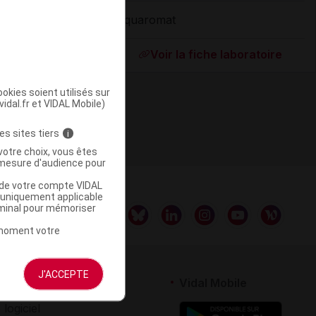
Aquaromat
ommercialisé
Voir la fiche laboratoire
okies soient utilisés sur
vidal.fr et VIDAL Mobile)
es sites tiers
i
votre choix, vous êtes
mesure d'audience pour
u de votre compte VIDAL
a uniquement applicable
rminal pour mémoriser
t moment votre
J'ACCEPTE
rtenaires
Vidal Mobile
 logiciel