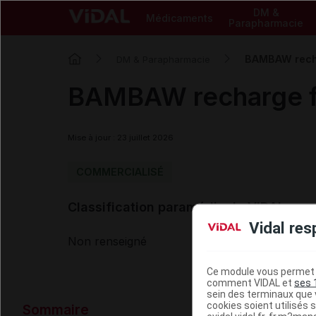
DM &
Médicaments
Parapharmacie
BAMBAW rechar
DM & Parapharmacie
BAMBAW recharge fil
Mise à jour : 23 juillet 2026
COMMERCIALISÉ
Classification paramédicale VIDAL
Vidal res
Non renseigné
Ce module vous permet d
comment VIDAL et
ses 
sein des terminaux que v
Données ad
cookies soient utilisés s
Sommaire