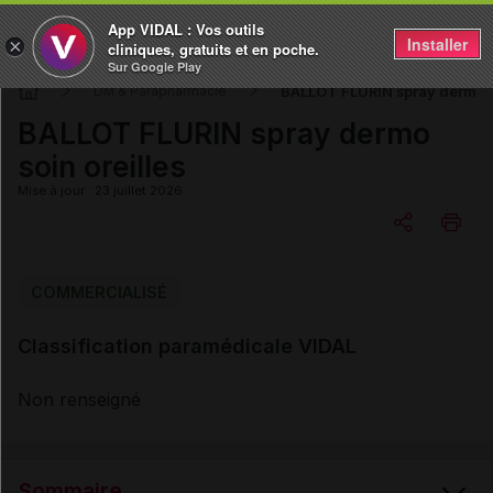
App VIDAL : Vos outils
Installer
×
cliniques, gratuits et en poche.
Sur Google Play
BALLOT FLURIN spray dermo so
DM & Parapharmacie
BALLOT FLURIN spray dermo
soin oreilles
Mise à jour : 23 juillet 2026
Copier l'url
COMMERCIALISÉ
Classification paramédicale VIDAL
Email
Non renseigné
Sommaire