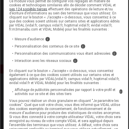
Ce module vous permet de configurer vos réglages en matière de
cookies et technologies similaires afin de décider comment VIDAL et
ses 124 sociétés tierces
effectuent des opérations de lecture et/ou
Ballot - Flurin
d’écriture d’informations au sein des terminaux que vous utilisez. En
cliquant sur le bouton « J’accepte » ci-dessous, vous consentez à ce
que des cookies soient utilisés sur certains sites et applications édités
Voir la fiche laboratoire
par VIDAL (vidal.fr, campus.vidal.fr, hoptimal.vidal.fr, evidal.vidal.fr,
fr.m3manabu.com et VIDAL Mobile) pour les finalités suivantes :
Mesure d’audience
i
Personnalisation des contenus de ce site
i
Personnalisation des communications vous étant adressées
i
Interaction avec les réseaux sociaux
i
En cliquant sur le bouton « J’accepte » ci-dessous, vous consentez
également à ce que des cookies soient utilisés sur certains sites et
applications édités par VIDAL(vidal.fr, campus.vidal.fr, hoptimal.vidal.fr,
evidal.vidal.fr et VIDAL Mobile) pour les finalités suivantes :
Affichage de publicités personnalisées par rapport à votre profil et
i
activités sur ce site et des sites tiers
Vous pouvez réaliser un choix granulaire en cliquant "Je paramètre les
cookies". Quel que soit votre choix, vous êtes informé que VIDAL utilise
des cookies exemptés de consentement, de fonctionnement et de
Espace produit
mesure d'audience pour produire des statistiques de visites anonymes.
Si vous êtes connecté à votre compte utilisateur VIDAL, votre choix sera
enregistré au niveau de votre compte VIDAL et sera appliqué depuis
Boutique
l’ensemble des terminaux que vous utilisez. A défaut, votre choix sera
VIDAL Expert
uniquement applicable au terminal que vous utilisez actuellement : un