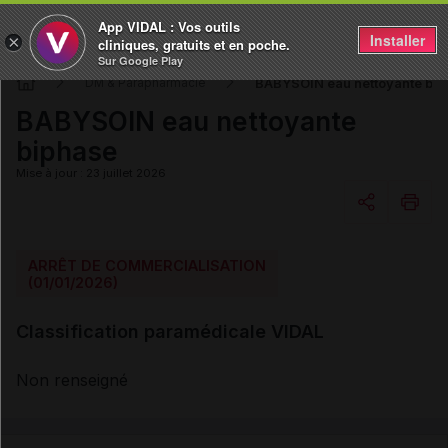
App VIDAL : Vos outils
Installer
×
cliniques, gratuits et en poche.
Sur Google Play
BABYSOIN eau nettoyante bip
DM & Parapharmacie
BABYSOIN eau nettoyante
biphase
Mise à jour : 23 juillet 2026
Copier l'url
ARRÊT DE COMMERCIALISATION
(01/01/2026)
Email
Classification paramédicale VIDAL
Non renseigné