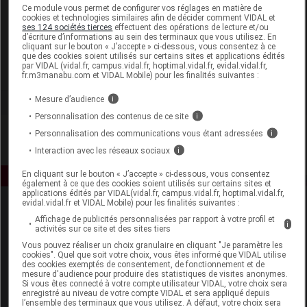
Laboratoire
Ce module vous permet de configurer vos réglages en matière de
cookies et technologies similaires afin de décider comment VIDAL et
ses 124 sociétés tierces
effectuent des opérations de lecture et/ou
d’écriture d’informations au sein des terminaux que vous utilisez. En
Coopération Pharmaceutique Française
cliquant sur le bouton « J’accepte » ci-dessous, vous consentez à ce
que des cookies soient utilisés sur certains sites et applications édités
par VIDAL (vidal.fr, campus.vidal.fr, hoptimal.vidal.fr, evidal.vidal.fr,
Voir la fiche laboratoire
fr.m3manabu.com et VIDAL Mobile) pour les finalités suivantes :
Mesure d’audience
i
Personnalisation des contenus de ce site
i
Personnalisation des communications vous étant adressées
i
Interaction avec les réseaux sociaux
i
En cliquant sur le bouton « J’accepte » ci-dessous, vous consentez
également à ce que des cookies soient utilisés sur certains sites et
applications édités par VIDAL(vidal.fr, campus.vidal.fr, hoptimal.vidal.fr,
evidal.vidal.fr et VIDAL Mobile) pour les finalités suivantes :
Affichage de publicités personnalisées par rapport à votre profil et
i
activités sur ce site et des sites tiers
Vous pouvez réaliser un choix granulaire en cliquant "Je paramètre les
cookies". Quel que soit votre choix, vous êtes informé que VIDAL utilise
des cookies exemptés de consentement, de fonctionnement et de
mesure d'audience pour produire des statistiques de visites anonymes.
Espace produit
Si vous êtes connecté à votre compte utilisateur VIDAL, votre choix sera
enregistré au niveau de votre compte VIDAL et sera appliqué depuis
Boutique
l’ensemble des terminaux que vous utilisez. A défaut, votre choix sera