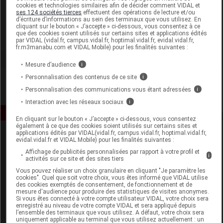
cookies et technologies similaires afin de décider comment VIDAL et
Visiomed
ses 124 sociétés tierces
effectuent des opérations de lecture et/ou
d’écriture d’informations au sein des terminaux que vous utilisez. En
cliquant sur le bouton « J’accepte » ci-dessous, vous consentez à ce
que des cookies soient utilisés sur certains sites et applications édités
Voir la fiche laboratoire
par VIDAL (vidal.fr, campus.vidal.fr, hoptimal.vidal.fr, evidal.vidal.fr,
fr.m3manabu.com et VIDAL Mobile) pour les finalités suivantes :
Mesure d’audience
i
Personnalisation des contenus de ce site
i
Personnalisation des communications vous étant adressées
i
Interaction avec les réseaux sociaux
i
En cliquant sur le bouton « J’accepte » ci-dessous, vous consentez
également à ce que des cookies soient utilisés sur certains sites et
applications édités par VIDAL(vidal.fr, campus.vidal.fr, hoptimal.vidal.fr,
evidal.vidal.fr et VIDAL Mobile) pour les finalités suivantes :
Affichage de publicités personnalisées par rapport à votre profil et
i
activités sur ce site et des sites tiers
Vous pouvez réaliser un choix granulaire en cliquant "Je paramètre les
cookies". Quel que soit votre choix, vous êtes informé que VIDAL utilise
des cookies exemptés de consentement, de fonctionnement et de
Espace produit
mesure d'audience pour produire des statistiques de visites anonymes.
Si vous êtes connecté à votre compte utilisateur VIDAL, votre choix sera
Boutique
enregistré au niveau de votre compte VIDAL et sera appliqué depuis
l’ensemble des terminaux que vous utilisez. A défaut, votre choix sera
VIDAL Expert
uniquement applicable au terminal que vous utilisez actuellement : un