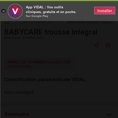
App VIDAL : Vos outils
Installer
×
cliniques, gratuits et en poche.
Sur Google Play
BABYCARE trousse integral
DM & Parapharmacie
BABYCARE trousse integral
Mise à jour : 23 juillet 2026
Copier l'url
ARRÊT DE COMMERCIALISATION
(01/01/2025)
Email
Classification paramédicale VIDAL
Non renseigné
Sommaire