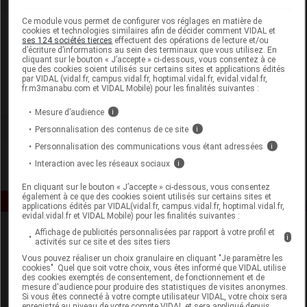
Ce module vous permet de configurer vos réglages en matière de
Laboratoire
cookies et technologies similaires afin de décider comment VIDAL et
ses 124 sociétés tierces
effectuent des opérations de lecture et/ou
d’écriture d’informations au sein des terminaux que vous utilisez. En
cliquant sur le bouton « J’accepte » ci-dessous, vous consentez à ce
Vitagermine
que des cookies soient utilisés sur certains sites et applications édités
par VIDAL (vidal.fr, campus.vidal.fr, hoptimal.vidal.fr, evidal.vidal.fr,
fr.m3manabu.com et VIDAL Mobile) pour les finalités suivantes :
Voir la fiche laboratoire
Mesure d’audience
i
Personnalisation des contenus de ce site
i
Personnalisation des communications vous étant adressées
i
Interaction avec les réseaux sociaux
i
En cliquant sur le bouton « J’accepte » ci-dessous, vous consentez
également à ce que des cookies soient utilisés sur certains sites et
applications édités par VIDAL(vidal.fr, campus.vidal.fr, hoptimal.vidal.fr,
evidal.vidal.fr et VIDAL Mobile) pour les finalités suivantes :
Affichage de publicités personnalisées par rapport à votre profil et
i
activités sur ce site et des sites tiers
Vous pouvez réaliser un choix granulaire en cliquant "Je paramètre les
cookies". Quel que soit votre choix, vous êtes informé que VIDAL utilise
des cookies exemptés de consentement, de fonctionnement et de
mesure d'audience pour produire des statistiques de visites anonymes.
Si vous êtes connecté à votre compte utilisateur VIDAL, votre choix sera
Espace produit
enregistré au niveau de votre compte VIDAL et sera appliqué depuis