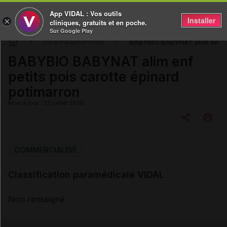
App VIDAL : Vos outils
Installer
×
cliniques, gratuits et en poche.
Sur Google Play
BABYBIO BABYNAT alim enf pet
DM & Parapharmacie
BABYBIO BABYNAT alim enf
petits pois carotte épinard
potimarron
Mise à jour : 23 juillet 2026
Copier l'url
COMMERCIALISÉ
Classification paramédicale VIDAL
Email
Non renseigné