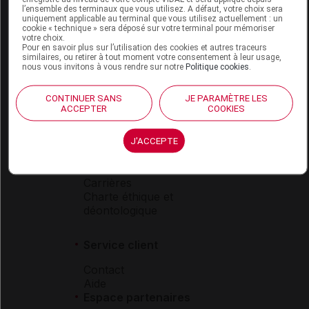
l’ensemble des terminaux que vous utilisez. A défaut, votre choix sera
Boutique
uniquement applicable au terminal que vous utilisez actuellement : un
cookie « technique » sera déposé sur votre terminal pour mémoriser
VIDAL Expert
votre choix.
VIDAL Hoptimal
Pour en savoir plus sur l’utilisation des cookies et autres traceurs
similaires, ou retirer à tout moment votre consentement à leur usage,
eVIDAL
nous vous invitons à vous rendre sur notre
Politique cookies
.
VIDAL Mobile
VIDAL widget
CONTINUER SANS
JE PARAMÈTRE LES
VIDAL Sécurisation
ACCEPTER
COOKIES
VIDAL e-Services
Espace institutionnel
J'ACCEPTE
Qui sommes-nous ?
VIDAL France
Carrières
Charte éthique et
déontologique
Service client
Contact
Aide
Espace partenaires