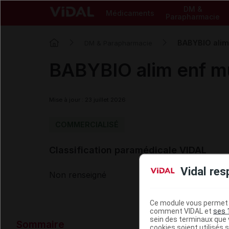
DM &
Médicaments
Parapharmacie
BABYBIO alim 
DM & Parapharmacie
BABYBIO alim enf mul
Mise à jour : 23 juillet 2026
COMMERCIALISÉ
Classification paramédicale VIDAL
Vidal res
Non renseigné
Ce module vous permet d
comment VIDAL et
ses 
Données ad
sein des terminaux que v
Sommaire
cookies soient utilisés s