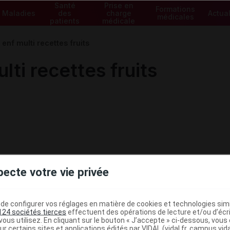
Santé
Prise en
Formations
Maladies
des
charge
Actual
médicales
patients
médicale
enf multi recettes fruits
ti recettes fruits
pecte votre vie privée
e configurer vos réglages en matière de cookies et technologies simil
124 sociétés tierces
effectuent des opérations de lecture et/ou d’écr
ministratives
ous utilisez. En cliquant sur le bouton « J’accepte » ci-dessous, vou
ur certains sites et applications édités par VIDAL (vidal.fr, campus.vidal.