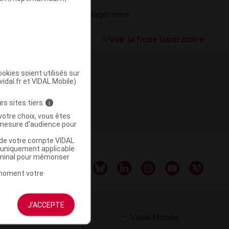
Vitagermine
ommercialisé
Voir la fiche laboratoire
okies soient utilisés sur
vidal.fr et VIDAL Mobile)
es sites tiers
i
votre choix, vous êtes
mesure d'audience pour
u de votre compte VIDAL
a uniquement applicable
rminal pour mémoriser
t moment votre
J'ACCEPTE
rtenaires
Vidal Mobile