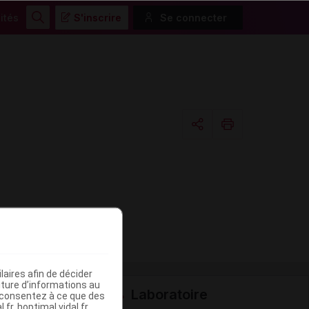
ités
S'inscrire
Se connecter
Rechercher
Copier l'url
Email
aires afin de décider
iture d’informations au
Laboratoire
s consentez à ce que des
fr, hoptimal.vidal.fr,