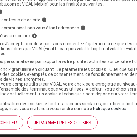
abu.com et VIDAL Mobile) pour les finalités suivantes :
i
ent infant multi recettes fruits
C
 contenus de ce site
i
90g
s communications vous étant adressées
i
 réseaux sociaux
i
3288131541105
on « J’accepte » ci-dessous, vous consentez également à ce que des co
tions édités par VIDAL(vidal.fr, campus.vidal.fr, hoptimal.vidal.fr, evidal.
r
Vitagermine
tes :
NR
s personnalisées par rapport à votre profil et activités sur ce site et d
choix granulaire en cliquant "Je paramètre les cookies". Quel que soit 
ise des cookies exemptés de consentement, de fonctionnement et de 
es de visites anonymes.
 votre compte utilisateur VIDAL, votre choix sera enregistré au nivea
l’ensemble des terminaux que vous utilisez. A défaut, votre choix ser
ilisez actuellement : un cookie « technique » sera déposé sur votre te
’utilisation des cookies et autres traceurs similaires, ou retirer à tou
ge, nous vous invitons à vous rendre sur notre
Politique cookies
.
CCEPTER
JE PARAMÈTRE LES COOKIES
institutionnel
Espace pa