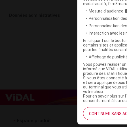
evidal.vidal.fr, fr.m3man
Mesure d’audience
BABYBIO Alim
Données administratives
Personnalisation des
8Gourdes/
Personnalisation de
Interaction avec les
Code EAN
En cliquant sur le bout
certains sites et applica
Labo. Distributeu
pour les finalités suivan
Remboursement
Affichage de publicité
Vous pouvez réaliser un 
informé que VIDAL util
produire des statistiqu
Si vous êtes connecté à
et sera appliqué depuis 
au terminal que vous ut
votre choix.
Pour en savoir plus sur l
consentement à leur usa
CONTINUER SANS A
Espace produit
Espace 