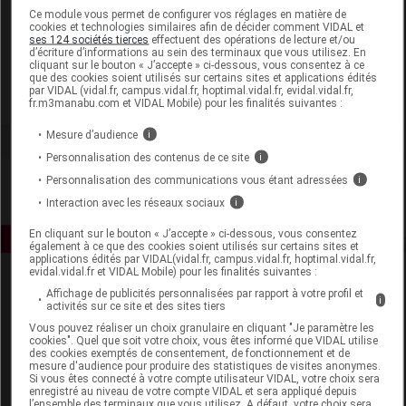
Laboratoire
Ce module vous permet de configurer vos réglages en matière de
cookies et technologies similaires afin de décider comment VIDAL et
ses 124 sociétés tierces
effectuent des opérations de lecture et/ou
d’écriture d’informations au sein des terminaux que vous utilisez. En
Vitagermine
cliquant sur le bouton « J’accepte » ci-dessous, vous consentez à ce
que des cookies soient utilisés sur certains sites et applications édités
par VIDAL (vidal.fr, campus.vidal.fr, hoptimal.vidal.fr, evidal.vidal.fr,
Voir la fiche laboratoire
fr.m3manabu.com et VIDAL Mobile) pour les finalités suivantes :
Mesure d’audience
i
Personnalisation des contenus de ce site
i
Personnalisation des communications vous étant adressées
i
Interaction avec les réseaux sociaux
i
En cliquant sur le bouton « J’accepte » ci-dessous, vous consentez
également à ce que des cookies soient utilisés sur certains sites et
applications édités par VIDAL(vidal.fr, campus.vidal.fr, hoptimal.vidal.fr,
evidal.vidal.fr et VIDAL Mobile) pour les finalités suivantes :
Affichage de publicités personnalisées par rapport à votre profil et
i
activités sur ce site et des sites tiers
Vous pouvez réaliser un choix granulaire en cliquant "Je paramètre les
cookies". Quel que soit votre choix, vous êtes informé que VIDAL utilise
des cookies exemptés de consentement, de fonctionnement et de
mesure d'audience pour produire des statistiques de visites anonymes.
Espace produit
Si vous êtes connecté à votre compte utilisateur VIDAL, votre choix sera
enregistré au niveau de votre compte VIDAL et sera appliqué depuis
Boutique
l’ensemble des terminaux que vous utilisez. A défaut, votre choix sera