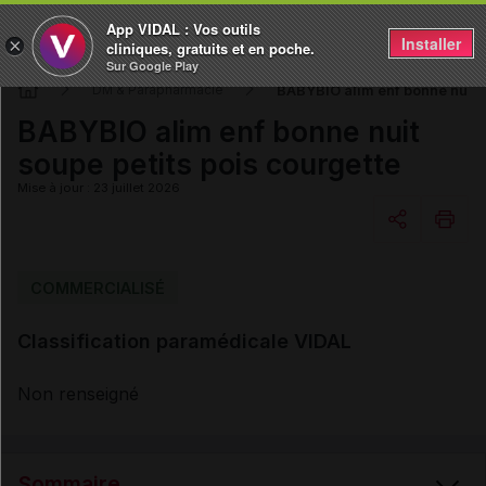
App VIDAL : Vos outils
Installer
×
cliniques, gratuits et en poche.
Sur Google Play
BABYBIO alim enf bonne nuit s
DM & Parapharmacie
BABYBIO alim enf bonne nuit
soupe petits pois courgette
Mise à jour : 23 juillet 2026
Copier l'url
COMMERCIALISÉ
Classification paramédicale VIDAL
Email
Non renseigné
Sommaire