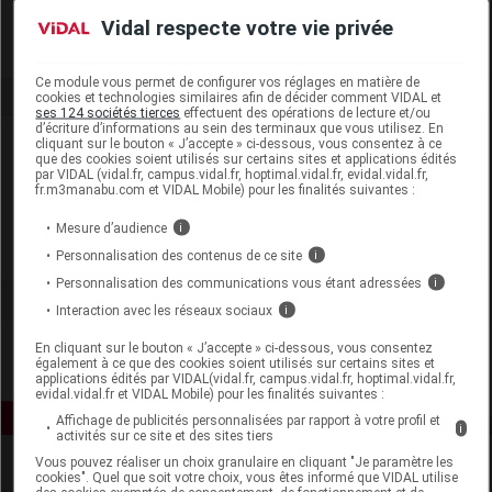
Remboursement
NR
Vidal respecte votre vie privée
Ce module vous permet de configurer vos réglages en matière de
cookies et technologies similaires afin de décider comment VIDAL et
ses 124 sociétés tierces
effectuent des opérations de lecture et/ou
d’écriture d’informations au sein des terminaux que vous utilisez. En
Laboratoire
cliquant sur le bouton « J’accepte » ci-dessous, vous consentez à ce
que des cookies soient utilisés sur certains sites et applications édités
par VIDAL (vidal.fr, campus.vidal.fr, hoptimal.vidal.fr, evidal.vidal.fr,
fr.m3manabu.com et VIDAL Mobile) pour les finalités suivantes :
Arkopharma
Mesure d’audience
i
Voir la fiche laboratoire
Personnalisation des contenus de ce site
i
Personnalisation des communications vous étant adressées
i
Interaction avec les réseaux sociaux
i
En cliquant sur le bouton « J’accepte » ci-dessous, vous consentez
également à ce que des cookies soient utilisés sur certains sites et
applications édités par VIDAL(vidal.fr, campus.vidal.fr, hoptimal.vidal.fr,
evidal.vidal.fr et VIDAL Mobile) pour les finalités suivantes :
Affichage de publicités personnalisées par rapport à votre profil et
i
activités sur ce site et des sites tiers
Vous pouvez réaliser un choix granulaire en cliquant "Je paramètre les
cookies". Quel que soit votre choix, vous êtes informé que VIDAL utilise