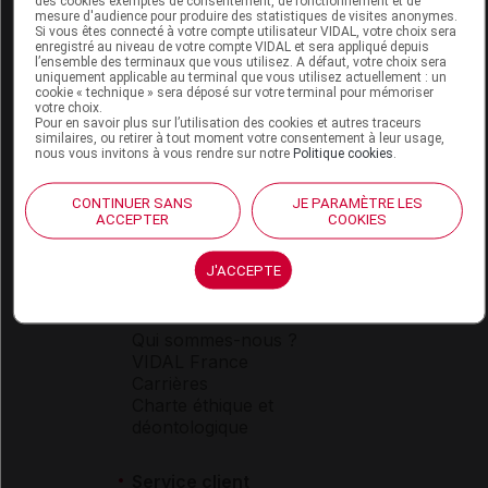
des cookies exemptés de consentement, de fonctionnement et de
mesure d'audience pour produire des statistiques de visites anonymes.
Si vous êtes connecté à votre compte utilisateur VIDAL, votre choix sera
enregistré au niveau de votre compte VIDAL et sera appliqué depuis
l’ensemble des terminaux que vous utilisez. A défaut, votre choix sera
uniquement applicable au terminal que vous utilisez actuellement : un
Espace produit
cookie « technique » sera déposé sur votre terminal pour mémoriser
votre choix.
Pour en savoir plus sur l’utilisation des cookies et autres traceurs
Boutique
similaires, ou retirer à tout moment votre consentement à leur usage,
VIDAL Expert
nous vous invitons à vous rendre sur notre
Politique cookies
.
VIDAL Hoptimal
eVIDAL
CONTINUER SANS
JE PARAMÈTRE LES
VIDAL Mobile
ACCEPTER
COOKIES
VIDAL widget
VIDAL Sécurisation
J'ACCEPTE
VIDAL e-Services
Espace institutionnel
Qui sommes-nous ?
VIDAL France
Carrières
Charte éthique et
déontologique
Service client