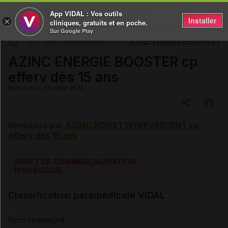
App VIDAL : Vos outils
Installer
×
cliniques, gratuits et en poche.
Sur Google Play
AZINC ENERGIE BOOSTER cp ef
DM & Parapharmacie
AZINC ENERGIE BOOSTER cp
efferv dès 15 ans
Mise à jour : 23 juillet 2026
Remplacé par
AZINC BOOST EFFERVESCENT cp
Copier l'url
efferv dès 15 ans
Email
ARRÊT DE COMMERCIALISATION
(01/09/2022)
Classification paramédicale VIDAL
Non renseigné