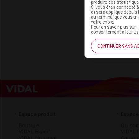
produire des statistiqu
Code ACL
Si vous êtes connecté à
Code 13
et sera appliqué depuis 
au terminal que vous ut
Code EAN
votre choix.
Code GTIN 14
Pour en savoir plus sur l
consentement à leur usa
Labo. Distributeu
Remboursement
CONTINUER SANS A
Espace produit
Espace 
Boutique
Qui so
VIDAL Expert
VIDAL 
VIDAL Hoptimal
Carrièr