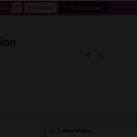
ités
S'inscrire
Se connecter
Rechercher
ion
Copier l'url
Email
Laboratoire