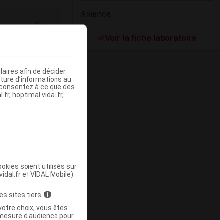
Axience
ommercialisé
Voir la fiche laboratoire
aires afin de décider
iture d’informations au
s consentez à ce que des
fr, hoptimal.vidal.fr,
okies soient utilisés sur
vidal.fr et VIDAL Mobile)
ommercialisé
es sites tiers
i
votre choix, vous êtes
mesure d'audience pour