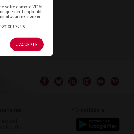
u de votre compte VIDAL
a uniquement applicable
rminal pour mémoriser
t moment votre
J'ACCEPTE
rtenaires
Vidal Mobile
 logiciel
votre site