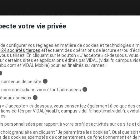
AY ND Liquide désinfectant sans dilution
C
pecte votre vie privée
6595276
e configurer vos réglages en matière de cookies et technologies simil
124 sociétés tierces
effectuent des opérations de lecture et/ou d’écr
3401565952761
ous utilisez. En cliquant sur le bouton « J’accepte » ci-dessous, vou
3760087151602
ur certains sites et applications édités par VIDAL (vidal.fr, campus.vidal.
abu.com et VIDAL Mobile) pour les finalités suivantes :
03760087151602
r
Axience
i
NR
 contenus de ce site
i
s communications vous étant adressées
i
 réseaux sociaux
i
on « J’accepte » ci-dessous, vous consentez également à ce que des co
tions édités par VIDAL(vidal.fr, campus.vidal.fr, hoptimal.vidal.fr, evidal.
AY ND Liquide désinfectant sans dilution Fl
C
tes :
s personnalisées par rapport à votre profil et activités sur ce site et d
choix granulaire en cliquant "Je paramètre les cookies". Quel que soit 
ise des cookies exemptés de consentement, de fonctionnement et de 