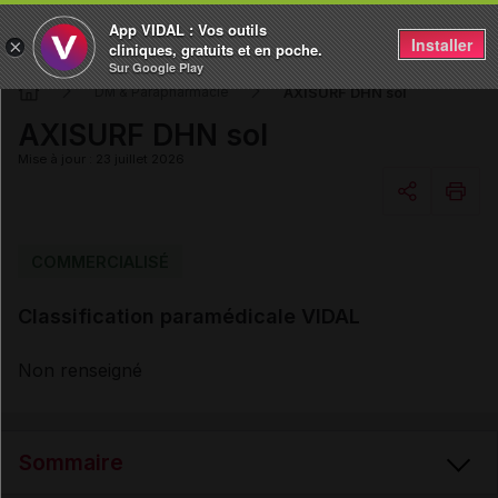
App VIDAL : Vos outils
Installer
×
cliniques, gratuits et en poche.
Sur Google Play
AXISURF DHN sol
DM & Parapharmacie
AXISURF DHN sol
Mise à jour : 23 juillet 2026
Copier l'url
COMMERCIALISÉ
Classification paramédicale VIDAL
Email
Non renseigné
Sommaire