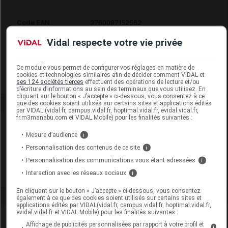
Code EAN
3760087152562
Code GTIN 14
03760087152562
Vidal respecte votre vie privée
Labo. Distributeur
Axience
Remboursement
NR
Ce module vous permet de configurer vos réglages en matière de
cookies et technologies similaires afin de décider comment VIDAL et
ses 124 sociétés tierces
effectuent des opérations de lecture et/ou
d’écriture d’informations au sein des terminaux que vous utilisez. En
cliquant sur le bouton « J’accepte » ci-dessous, vous consentez à ce
que des cookies soient utilisés sur certains sites et applications édités
par VIDAL (vidal.fr, campus.vidal.fr, hoptimal.vidal.fr, evidal.vidal.fr,
fr.m3manabu.com et VIDAL Mobile) pour les finalités suivantes :
Laboratoire
Mesure d’audience
i
Personnalisation des contenus de ce site
i
Axience
Personnalisation des communications vous étant adressées
i
Interaction avec les réseaux sociaux
Voir la fiche laboratoire
i
En cliquant sur le bouton « J’accepte » ci-dessous, vous consentez
également à ce que des cookies soient utilisés sur certains sites et
applications édités par VIDAL(vidal.fr, campus.vidal.fr, hoptimal.vidal.fr,
evidal.vidal.fr et VIDAL Mobile) pour les finalités suivantes :
Affichage de publicités personnalisées par rapport à votre profil et
i