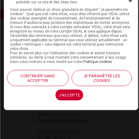
activités sur ce site et des sites tiers
Vous pouvez réaliser un choix granulaire en cliquant "Je paramètre les
cookies". Quel que soit votre choix, vous êtes informé que VIDAL utilise
des cookies exemptés de consentement, de fonctionnement et de
mesure d'audience pour produire des statistiques de visites anonymes.
Si vous êtes connecté à votre compte utilisateur VIDAL, votre choix sera
enregistré au niveau de votre compte VIDAL et sera appliqué depuis
l’ensemble des terminaux que vous utilisez. A défaut, votre choix sera
uniquement applicable au terminal que vous utilisez actuellement : un
cookie « technique » sera déposé sur votre terminal pour mémoriser
votre choix.
Pour en savoir plus sur l’utilisation des cookies et autres traceurs
similaires, ou retirer à tout moment votre consentement à leur usage,
Espace produit
nous vous invitons à vous rendre sur notre
Politique cookies
.
Boutique
CONTINUER SANS
JE PARAMÈTRE LES
VIDAL Expert
ACCEPTER
COOKIES
VIDAL Hoptimal
eVIDAL
J'ACCEPTE
VIDAL Mobile
VIDAL widget
VIDAL Sécurisation
VIDAL e-Services
Espace institutionnel
Qui sommes-nous ?
VIDAL France