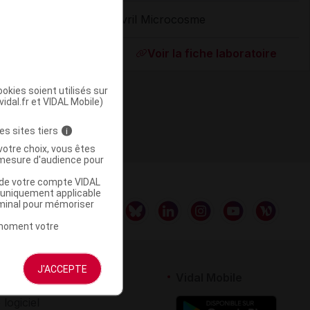
Avril Microcosme
ommercialisé
Voir la fiche laboratoire
okies soient utilisés sur
vidal.fr et VIDAL Mobile)
es sites tiers
i
votre choix, vous êtes
mesure d'audience pour
u de votre compte VIDAL
a uniquement applicable
rminal pour mémoriser
t moment votre
J'ACCEPTE
rtenaires
Vidal Mobile
 logiciel