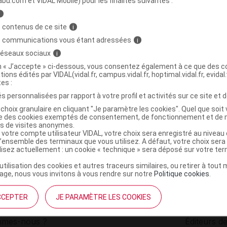
abu.com et VIDAL Mobile) pour les finalités suivantes :
i
 de soin cheveux secs ou fins bio Spray/100ml
C
 contenus de ce site
i
s communications vous étant adressées
i
 réseaux sociaux
i
3662217017768
on « J’accepte » ci-dessous, vous consentez également à ce que des co
r
Avril Microcosme
tions édités par VIDAL(vidal.fr, campus.vidal.fr, hoptimal.vidal.fr, evidal.
NR
tes :
s personnalisées par rapport à votre profil et activités sur ce site et d
choix granulaire en cliquant "Je paramètre les cookies". Quel que soit 
ise des cookies exemptés de consentement, de fonctionnement et de 
es de visites anonymes.
 votre compte utilisateur VIDAL, votre choix sera enregistré au nivea
l’ensemble des terminaux que vous utilisez. A défaut, votre choix ser
ilisez actuellement : un cookie « technique » sera déposé sur votre te
’utilisation des cookies et autres traceurs similaires, ou retirer à tou
ge, nous vous invitons à vous rendre sur notre
Politique cookies
.
CCEPTER
JE PARAMÈTRE LES COOKIES
institutionnel
Espace pa
mmes-nous ?
Éditeurs de