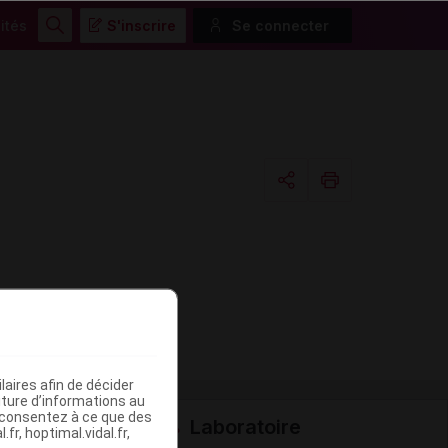
ités
S'inscrire
Se connecter
Rechercher
Copier l'url
Email
aires afin de décider
iture d’informations au
s consentez à ce que des
Laboratoire
fr, hoptimal.vidal.fr,