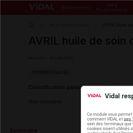
DM &
Médicaments
Parapharmacie
AVRIL huile d
DM & Parapharmacie
AVRIL huile de soin 
Mise à jour : 23 juillet 2026
COMMERCIALISÉ
Classification paramédicale VIDAL
Vidal res
Non renseigné
Ce module vous permet d
comment VIDAL et
ses 
sein des terminaux que v
Données ad
cookies soient utilisés s
Sommaire