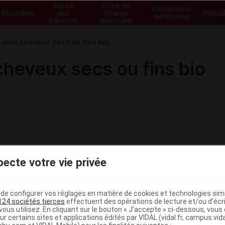
Santé
Prise en
Formations
Maladies
des
charge
Actual
médicales
patients
médicale
e soin cheveux secs ou fins bio
cheveux secs ou fins bio
pecte votre vie privée
e configurer vos réglages en matière de cookies et technologies simil
124 sociétés tierces
effectuent des opérations de lecture et/ou d’écr
ous utilisez. En cliquant sur le bouton « J’accepte » ci-dessous, vou
ministratives
ur certains sites et applications édités par VIDAL (vidal.fr, campus.vidal.