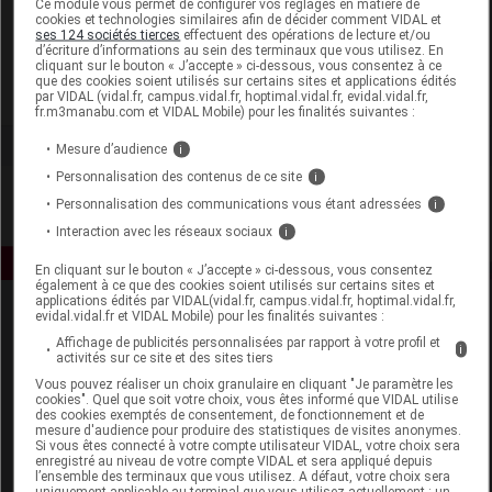
Ce module vous permet de configurer vos réglages en matière de
cookies et technologies similaires afin de décider comment VIDAL et
ses 124 sociétés tierces
effectuent des opérations de lecture et/ou
Avril Microcosme
d’écriture d’informations au sein des terminaux que vous utilisez. En
cliquant sur le bouton « J’accepte » ci-dessous, vous consentez à ce
que des cookies soient utilisés sur certains sites et applications édités
Voir la fiche laboratoire
par VIDAL (vidal.fr, campus.vidal.fr, hoptimal.vidal.fr, evidal.vidal.fr,
fr.m3manabu.com et VIDAL Mobile) pour les finalités suivantes :
Mesure d’audience
i
Personnalisation des contenus de ce site
i
Personnalisation des communications vous étant adressées
i
Interaction avec les réseaux sociaux
i
En cliquant sur le bouton « J’accepte » ci-dessous, vous consentez
également à ce que des cookies soient utilisés sur certains sites et
applications édités par VIDAL(vidal.fr, campus.vidal.fr, hoptimal.vidal.fr,
evidal.vidal.fr et VIDAL Mobile) pour les finalités suivantes :
Affichage de publicités personnalisées par rapport à votre profil et
i
activités sur ce site et des sites tiers
Vous pouvez réaliser un choix granulaire en cliquant "Je paramètre les
cookies". Quel que soit votre choix, vous êtes informé que VIDAL utilise
des cookies exemptés de consentement, de fonctionnement et de
Espace produit
mesure d'audience pour produire des statistiques de visites anonymes.
Si vous êtes connecté à votre compte utilisateur VIDAL, votre choix sera
enregistré au niveau de votre compte VIDAL et sera appliqué depuis
Boutique
l’ensemble des terminaux que vous utilisez. A défaut, votre choix sera
VIDAL Expert
uniquement applicable au terminal que vous utilisez actuellement : un