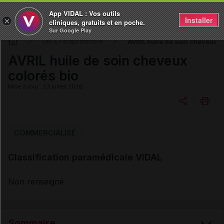
App VIDAL : Vos outils
Installer
×
cliniques, gratuits et en poche.
Sur Google Play
AVRIL huile de soin cheveux c
DM & Parapharmacie
AVRIL huile de soin cheveux
colorés bio
Mise à jour : 23 juillet 2026
Copier l'url
COMMERCIALISÉ
Classification paramédicale VIDAL
Email
Non renseigné
Sommaire