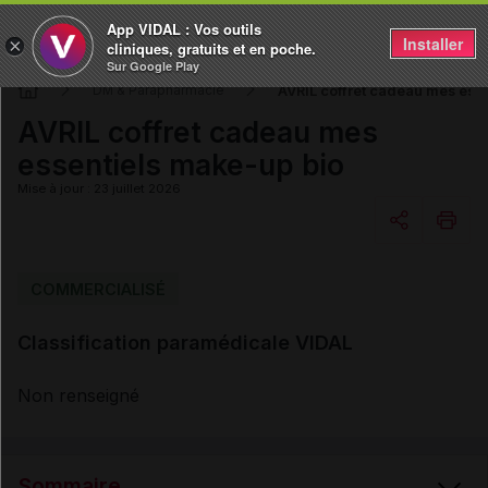
App VIDAL : Vos outils
Installer
×
cliniques, gratuits et en poche.
Sur Google Play
AVRIL coffret cadeau mes ess
DM & Parapharmacie
AVRIL coffret cadeau mes
essentiels make-up bio
Mise à jour : 23 juillet 2026
Copier l'url
COMMERCIALISÉ
Classification paramédicale VIDAL
Email
Non renseigné
Sommaire