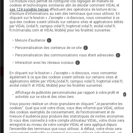
Ce module vous permet de configurer vos réglages en matière de
cookies et technologies similaires afin de décider comment VIDAL et
ses 124 sociétés tierces
effectuent des opérations de lecture et/ou
Avril Microcosme
d’écriture d’informations au sein des terminaux que vous utilisez. En
cliquant sur le bouton « J’accepte » ci-dessous, vous consentez à ce
que des cookies soient utilisés sur certains sites et applications édités
Voir la fiche laboratoire
par VIDAL (vidal.fr, campus.vidal.fr, hoptimal.vidal.fr, evidal.vidal.fr,
fr.m3manabu.com et VIDAL Mobile) pour les finalités suivantes :
Mesure d’audience
i
Personnalisation des contenus de ce site
i
Personnalisation des communications vous étant adressées
i
Interaction avec les réseaux sociaux
i
En cliquant sur le bouton « J’accepte » ci-dessous, vous consentez
également à ce que des cookies soient utilisés sur certains sites et
applications édités par VIDAL(vidal.fr, campus.vidal.fr, hoptimal.vidal.fr,
evidal.vidal.fr et VIDAL Mobile) pour les finalités suivantes :
Affichage de publicités personnalisées par rapport à votre profil et
i
activités sur ce site et des sites tiers
Vous pouvez réaliser un choix granulaire en cliquant "Je paramètre les
cookies". Quel que soit votre choix, vous êtes informé que VIDAL utilise
des cookies exemptés de consentement, de fonctionnement et de
Espace produit
mesure d'audience pour produire des statistiques de visites anonymes.
Si vous êtes connecté à votre compte utilisateur VIDAL, votre choix sera
enregistré au niveau de votre compte VIDAL et sera appliqué depuis
Boutique
l’ensemble des terminaux que vous utilisez. A défaut, votre choix sera
VIDAL Expert
uniquement applicable au terminal que vous utilisez actuellement : un