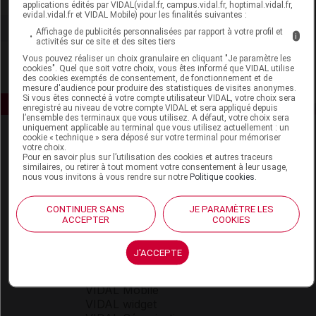
applications édités par VIDAL(vidal.fr, campus.vidal.fr, hoptimal.vidal.fr,
evidal.vidal.fr et VIDAL Mobile) pour les finalités suivantes :
Affichage de publicités personnalisées par rapport à votre profil et
i
activités sur ce site et des sites tiers
Vous pouvez réaliser un choix granulaire en cliquant "Je paramètre les
cookies". Quel que soit votre choix, vous êtes informé que VIDAL utilise
des cookies exemptés de consentement, de fonctionnement et de
mesure d'audience pour produire des statistiques de visites anonymes.
Si vous êtes connecté à votre compte utilisateur VIDAL, votre choix sera
enregistré au niveau de votre compte VIDAL et sera appliqué depuis
l’ensemble des terminaux que vous utilisez. A défaut, votre choix sera
uniquement applicable au terminal que vous utilisez actuellement : un
cookie « technique » sera déposé sur votre terminal pour mémoriser
votre choix.
Pour en savoir plus sur l’utilisation des cookies et autres traceurs
similaires, ou retirer à tout moment votre consentement à leur usage,
nous vous invitons à vous rendre sur notre
Politique cookies
.
Espace produit
CONTINUER SANS
JE PARAMÈTRE LES
ACCEPTER
COOKIES
Boutique
VIDAL Expert
J'ACCEPTE
VIDAL Hoptimal
eVIDAL
VIDAL Mobile
VIDAL widget