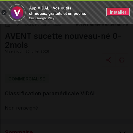
App VIDAL : Vos outils
Installer
×
cliniques, gratuits et en poche.
Sur Google Play
AVENT sucette nouveau-né 0
DM & Parapharmacie
AVENT sucette nouveau-né 0-
2mois
Mise à jour : 23 juillet 2026
Copier l'url
COMMERCIALISÉ
Classification paramédicale VIDAL
Email
Non renseigné
Sommaire