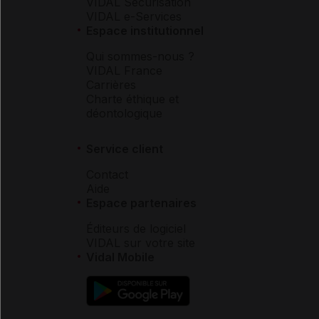
VIDAL Sécurisation
VIDAL e-Services
Espace institutionnel
Qui sommes-nous ?
VIDAL France
Carrières
Charte éthique et
déontologique
Service client
Contact
Aide
Espace partenaires
Éditeurs de logiciel
VIDAL sur votre site
Vidal Mobile