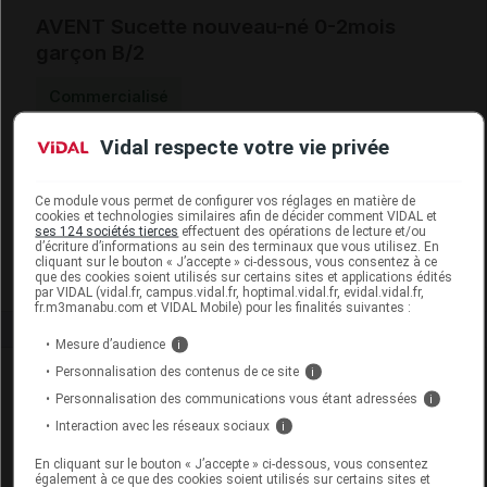
AVENT Sucette nouveau-né 0-2mois
garçon B/2
Commercialisé
Vidal respecte votre vie privée
Code ACL
5442139
Code EAN
8710103618317
Ce module vous permet de configurer vos réglages en matière de
Labo. Distributeur
Gilbert
cookies et technologies similaires afin de décider comment VIDAL et
ses 124 sociétés tierces
effectuent des opérations de lecture et/ou
Remboursement
NR
d’écriture d’informations au sein des terminaux que vous utilisez. En
cliquant sur le bouton « J’accepte » ci-dessous, vous consentez à ce
que des cookies soient utilisés sur certains sites et applications édités
par VIDAL (vidal.fr, campus.vidal.fr, hoptimal.vidal.fr, evidal.vidal.fr,
fr.m3manabu.com et VIDAL Mobile) pour les finalités suivantes :
Mesure d’audience
i
Personnalisation des contenus de ce site
Laboratoire
i
Personnalisation des communications vous étant adressées
i
Interaction avec les réseaux sociaux
i
Gilbert
En cliquant sur le bouton « J’accepte » ci-dessous, vous consentez
également à ce que des cookies soient utilisés sur certains sites et
Voir la fiche laboratoire