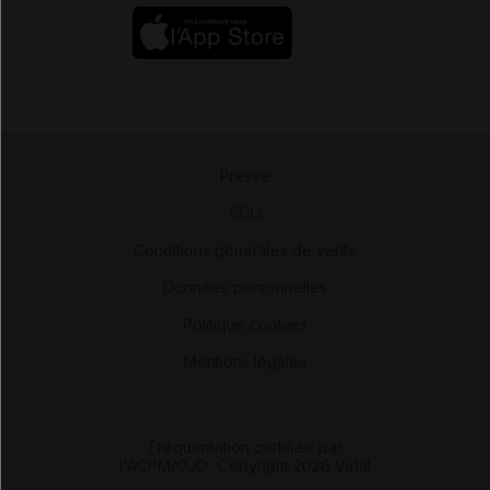
Presse
-
CGU
-
Conditions générales de vente
-
Données personnelles
-
Politique cookies
-
Mentions légales
Fréquentation certifiée par
l'ACPM/OJD
|
Copyright 2026 Vidal