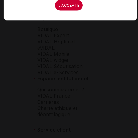
J'ACCEPTE
Espace produit
Boutique
VIDAL Expert
VIDAL Hoptimal
eVIDAL
VIDAL Mobile
VIDAL widget
VIDAL Sécurisation
VIDAL e-Services
Espace institutionnel
Qui sommes-nous ?
VIDAL France
Carrières
Charte éthique et
déontologique
Service client