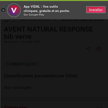
App VIDAL : Vos outils
Installer
×
cliniques, gratuits et en poche.
Sur Google Play
AVENT NATURAL RESPONSE bi
DM & Parapharmacie
AVENT NATURAL RESPONSE
bib verre
Mise à jour : 23 juillet 2026
Copier l'url
COMMERCIALISÉ
Classification paramédicale VIDAL
Email
Non renseigné
Sommaire