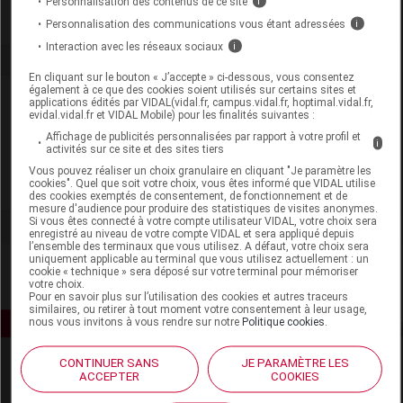
Personnalisation des contenus de ce site
i
Personnalisation des communications vous étant adressées
i
Interaction avec les réseaux sociaux
i
En cliquant sur le bouton « J’accepte » ci-dessous, vous consentez
également à ce que des cookies soient utilisés sur certains sites et
Laboratoire
applications édités par VIDAL(vidal.fr, campus.vidal.fr, hoptimal.vidal.fr,
evidal.vidal.fr et VIDAL Mobile) pour les finalités suivantes :
Affichage de publicités personnalisées par rapport à votre profil et
Philips Personal Health
i
activités sur ce site et des sites tiers
Vous pouvez réaliser un choix granulaire en cliquant "Je paramètre les
cookies". Quel que soit votre choix, vous êtes informé que VIDAL utilise
Voir la fiche laboratoire
des cookies exemptés de consentement, de fonctionnement et de
mesure d'audience pour produire des statistiques de visites anonymes.
Si vous êtes connecté à votre compte utilisateur VIDAL, votre choix sera
enregistré au niveau de votre compte VIDAL et sera appliqué depuis
l’ensemble des terminaux que vous utilisez. A défaut, votre choix sera
uniquement applicable au terminal que vous utilisez actuellement : un
cookie « technique » sera déposé sur votre terminal pour mémoriser
votre choix.
Pour en savoir plus sur l’utilisation des cookies et autres traceurs
similaires, ou retirer à tout moment votre consentement à leur usage,
nous vous invitons à vous rendre sur notre
Politique cookies
.
CONTINUER SANS
JE PARAMÈTRE LES
ACCEPTER
COOKIES