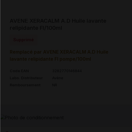
AVENE XERACALM A.D Huile lavante
relipidante Fl/100ml
Supprimé
Remplacé par AVENE XERACALM A.D Huile
lavante relipidante Fl pompe/100ml
Code EAN
3282770146844
Labo. Distributeur
Avène
Remboursement
NR