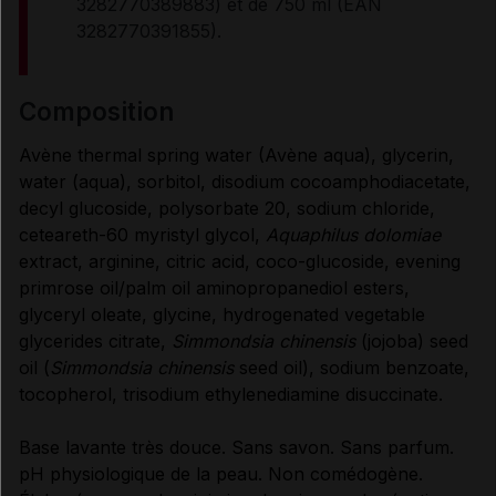
MODE D'EMPLOI
3282770389883) et de 750 ml (EAN
3282770391855).
Données administratives
composition
Avène thermal spring water (Avène aqua), glycerin,
water (aqua), sorbitol, disodium cocoamphodiacetate,
decyl glucoside, polysorbate 20, sodium chloride,
ceteareth-60 myristyl glycol,
Aquaphilus dolomiae
extract, arginine, citric acid, coco-glucoside, evening
primrose oil/palm oil aminopropanediol esters,
glyceryl oleate, glycine, hydrogenated vegetable
glycerides citrate,
Simmondsia chinensis
(jojoba) seed
oil (
Simmondsia chinensis
seed oil), sodium benzoate,
tocopherol, trisodium ethylenediamine disuccinate.
Base lavante très douce. Sans savon. Sans parfum.
pH physiologique de la peau. Non comédogène.