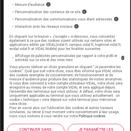
Supprimé
Mesure d’audience
i
Personnalisation des contenus de ce site
i
Remplacé par AVENE XERACALM A.D Huile
Personnalisation des communications vous étant adressées
i
lavante relipidante Fl/100ml
Interaction avec les réseaux sociaux
i
Code 13
3401561070704
En cliquant sur le bouton « J’accepte » ci-dessous, vous consentez
Code EAN
3282770038149
également à ce que des cookies soient utilisés sur certains sites et
applications édités par VIDAL(vidal.fr, campus.vidal.fr, hoptimal.vidal.fr,
Labo. Distributeur
Avène
evidal.vidal.fr et VIDAL Mobile) pour les finalités suivantes :
Remboursement
NR
Affichage de publicités personnalisées par rapport à votre profil et
i
activités sur ce site et des sites tiers
Vous pouvez réaliser un choix granulaire en cliquant "Je paramètre les
cookies". Quel que soit votre choix, vous êtes informé que VIDAL utilise
des cookies exemptés de consentement, de fonctionnement et de
mesure d'audience pour produire des statistiques de visites anonymes.
Si vous êtes connecté à votre compte utilisateur VIDAL, votre choix sera
AVENE XERACALM A.D Huile lavante
enregistré au niveau de votre compte VIDAL et sera appliqué depuis
l’ensemble des terminaux que vous utilisez. A défaut, votre choix sera
relipidante Fl /400ml
uniquement applicable au terminal que vous utilisez actuellement : un
cookie « technique » sera déposé sur votre terminal pour mémoriser
votre choix.
Supprimé
Pour en savoir plus sur l’utilisation des cookies et autres traceurs
similaires, ou retirer à tout moment votre consentement à leur usage,
nous vous invitons à vous rendre sur notre
Politique cookies
.
Remplacé par AVENE XERACALM A.D Huile
lavante relipidante 400ml
CONTINUER SANS
JE PARAMÈTRE LES