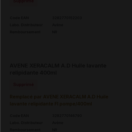
Supprimé
Code EAN
3282770152203
Labo. Distributeur
Avène
Remboursement
NR
AVENE XERACALM A.D Huile lavante
relipidante 400ml
Supprimé
Remplacé par AVENE XERACALM A.D Huile
lavante relipidante Fl pompe/400ml
Code EAN
3282770146790
Labo. Distributeur
Avène
Remboursement
NR