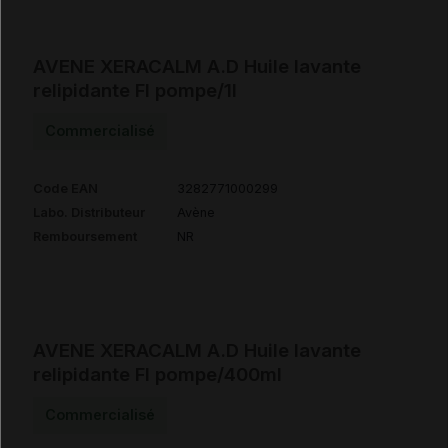
AVENE XERACALM A.D Huile lavante
relipidante Fl pompe/1l
Commercialisé
Code EAN
3282771000299
Labo. Distributeur
Avène
Remboursement
NR
AVENE XERACALM A.D Huile lavante
relipidante Fl pompe/400ml
Commercialisé