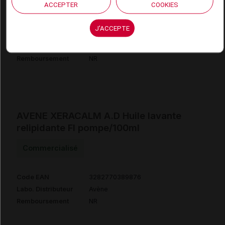
ACCEPTER
COOKIES
Code ACL
5361501
Code 13
3401353615014
J'ACCEPTE
Code EAN
3282779405447
Labo. Distributeur
Avène
Remboursement
NR
AVENE XERACALM A.D Huile lavante
relipidante Fl pompe/100ml
Commercialisé
Code EAN
3282770389876
Labo. Distributeur
Avène
Remboursement
NR