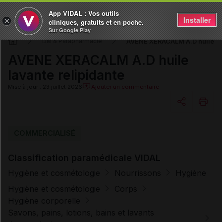
App VIDAL : Vos outils
Installer
×
cliniques, gratuits et en poche.
Sur Google Play
AVENE XERACALM A.D huile lav
DM & Parapharmacie
AVENE XERACALM A.D huile
lavante relipidante
Mise à jour : 23 juillet 2026
Ajouter un commentaire
Copier l'url
COMMERCIALISÉ
Classification paramédicale VIDAL
Email
Hygiène et cosmétologie
Nourrissons
Hygiène
Hygiène et cosmétologie
Corps
Hygiène corporelle
Savons, pains, lotions, bains et lavants