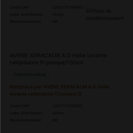
Code EAN
3282770389883
Labo. Distributeur
Avène
Remboursement
NR
AVENE XERACALM A.D Huile lavante
relipidante Fl pompe/750ml
Commercialisé
Remplacé par AVENE XERACALM A.D Huile
lavante relipidante Fl pompe/1l
Code EAN
3282770391855
Labo. Distributeur
Avène
Remboursement
NR