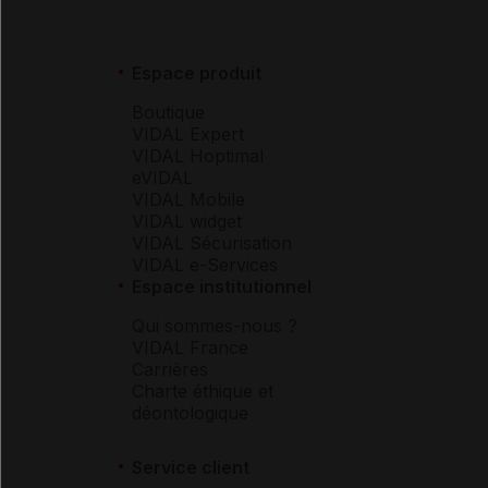
Espace produit
Boutique
VIDAL Expert
VIDAL Hoptimal
eVIDAL
VIDAL Mobile
VIDAL widget
VIDAL Sécurisation
VIDAL e-Services
Espace institutionnel
Qui sommes-nous ?
VIDAL France
Carrières
Charte éthique et
déontologique
Service client