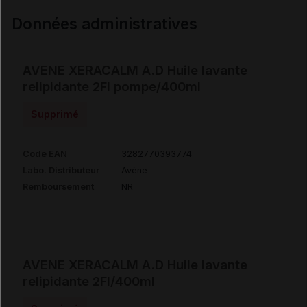
Données administratives
AVENE XERACALM A.D Huile lavante
relipidante 2Fl pompe/400ml
Supprimé
Code EAN
3282770393774
Labo. Distributeur
Avène
Remboursement
NR
AVENE XERACALM A.D Huile lavante
relipidante 2Fl/400ml