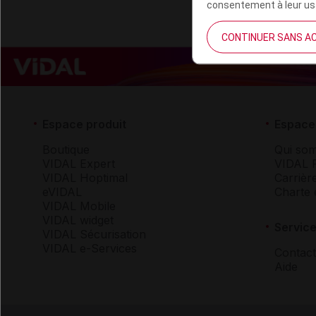
consentement à leur usa
CONTINUER SANS A
Espace produit
Espace 
Boutique
Qui so
VIDAL Expert
VIDAL 
VIDAL Hoptimal
Carrièr
eVIDAL
Charte 
VIDAL Mobile
VIDAL widget
Service
VIDAL Sécurisation
VIDAL e-Services
Contact
Aide