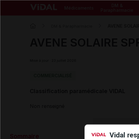
DM &
Médicaments
Parapharmacie
AVENE SOLAIR
DM & Parapharmacie
AVENE SOLAIRE SPF 
Mise à jour : 23 juillet 2026
COMMERCIALISÉ
Classification paramédicale VIDAL
Non renseigné
Données ad
Vidal res
Sommaire