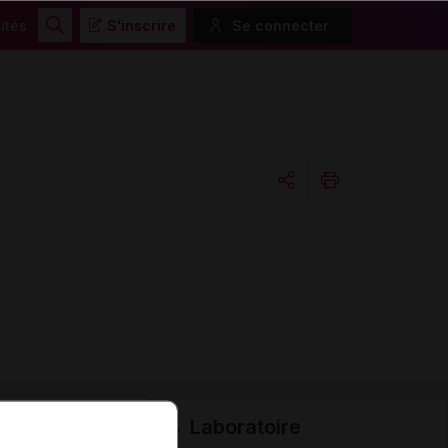
ités
S'inscrire
Se connecter
Rechercher
Copier l'url
Email
Laboratoire