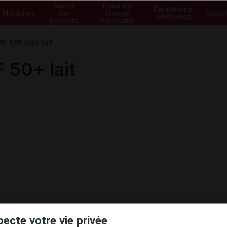
Santé
Prise en
Formations
Maladies
des
charge
Actual
médicales
patients
médicale
E SPF 50+ lait
50+ lait
ministratives
pecte votre vie privée