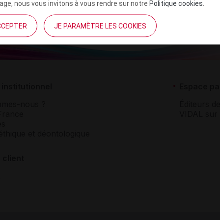
ge, nous vous invitons à vous rendre sur notre
Politique cookies
.
CCEPTER
JE PARAMÈTRE LES COOKIES
institutionnel
Espace pa
mmes-nous ?
Éditeurs de
France
VIDAL sur 
es
éthique et déontologique
 client