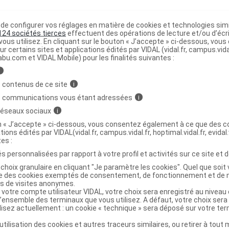
e configurer vos réglages en matière de cookies et technologies simil
IRE SPF50+ Lait T/100ml
C
124 sociétés tierces
effectuent des opérations de lecture et/ou d’écr
ous utilisez. En cliquant sur le bouton « J’accepte » ci-dessous, vou
ur certains sites et applications édités par VIDAL (vidal.fr, campus.vidal.
abu.com et VIDAL Mobile) pour les finalités suivantes :
3282770396874
r
Avène
i
NR
 contenus de ce site
i
s communications vous étant adressées
i
 réseaux sociaux
i
on « J’accepte » ci-dessous, vous consentez également à ce que des co
tions édités par VIDAL(vidal.fr, campus.vidal.fr, hoptimal.vidal.fr, evidal.
IRE SPF50+ Lait T/250ml
C
tes :
s personnalisées par rapport à votre profil et activités sur ce site et d
choix granulaire en cliquant "Je paramètre les cookies". Quel que soit 
3282770396881
ise des cookies exemptés de consentement, de fonctionnement et de 
es de visites anonymes.
r
Avène
 votre compte utilisateur VIDAL, votre choix sera enregistré au nivea
NR
l’ensemble des terminaux que vous utilisez. A défaut, votre choix ser
ilisez actuellement : un cookie « technique » sera déposé sur votre te
’utilisation des cookies et autres traceurs similaires, ou retirer à tou