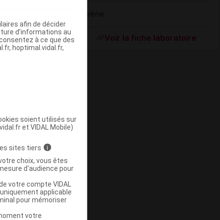
Avène
aires afin de décider
ommercialisé
iture d’informations au
Voir la fiche laboratoire
s consentez à ce que des
fr, hoptimal.vidal.fr,
okies soient utilisés sur
vidal.fr et VIDAL Mobile)
ommercialisé
es sites tiers
i
votre choix, vous êtes
mesure d'audience pour
u de votre compte VIDAL
a uniquement applicable
rminal pour mémoriser
t moment votre