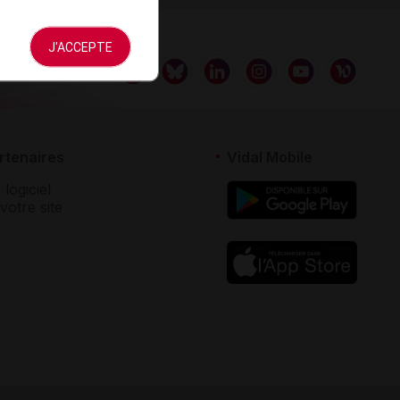
J'ACCEPTE
rtenaires
Vidal Mobile
 logiciel
votre site