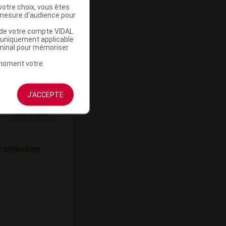
votre choix, vous êtes
mesure d'audience pour
u de votre compte VIDAL
a uniquement applicable
u contour de
rminal pour mémoriser
t moment votre
J'ACCEPTE
Supprimé
correction