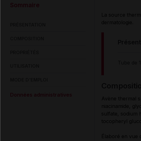
Sommaire
La source therma
dermatologie.
PRÉSENTATION
COMPOSITION
présen
PROPRIÉTÉS
Tube de 
UTILISATION
MODE D'EMPLOI
compositi
Données administratives
Avène thermal sp
niacinamide, gly
sulfate, sodium 
tocopheryl gluc
Élaboré en vue d