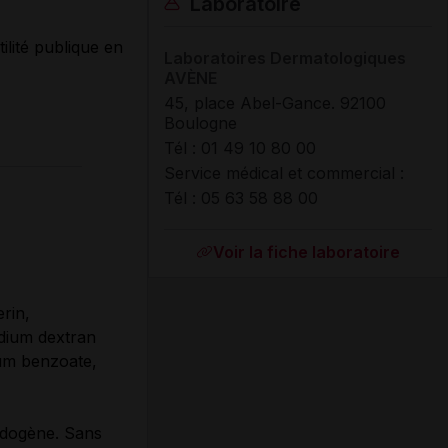
Laboratoire
ilité publique en
Laboratoires Dermatologiques
AVÈNE
45, place Abel-Gance. 92100
Boulogne
Tél : 01 49 10 80 00
Service médical et commercial :
Tél : 05 63 58 88 00
Voir la fiche laboratoire
rin,
odium dextran
ium benzoate,
édogène. Sans