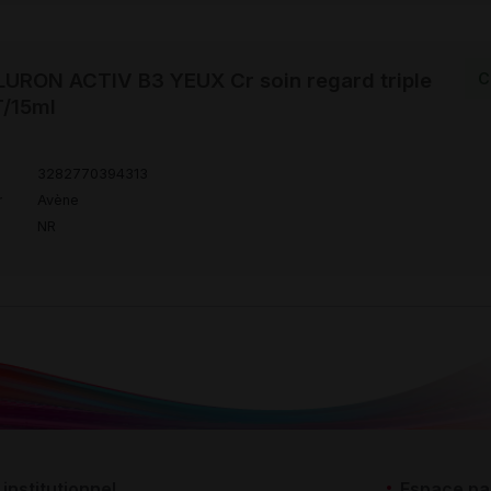
URON ACTIV B3 YEUX Cr soin regard triple
C
T/15ml
3282770394313
r
Avène
NR
institutionnel
Espace pa