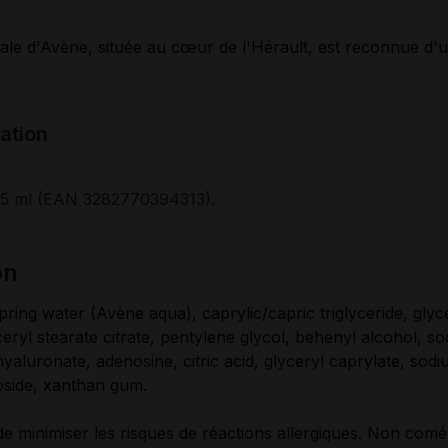
le d'Avène, située au cœur de l'Hérault, est reconnue d'ut
tation
15 ml (EAN 3282770394313).
on
ring water (Avène aqua), caprylic/capric triglyceride, glyce
ceryl stearate citrate, pentylene glycol, behenyl alcohol, s
hyaluronate, adenosine, citric acid, glyceryl caprylate, sod
oside, xanthan gum.
e minimiser les risques de réactions allergiques. Non com