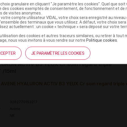
choix granulaire en cliquant "Je paramètre les cookies". Quel que soit 
ise des cookies exemptés de consentement, de fonctionnement et de 
mploi
es de visites anonymes.
 votre compte utilisateur VIDAL, votre choix sera enregistré au nivea
l’ensemble des terminaux que vous utilisez. A défaut, votre choix ser
n et/ou le soir en massant de l'intérieur vers l'extérieur d
ilisez actuellement : un cookie « technique » sera déposé sur votre te
’utilisation des cookies et autres traceurs similaires, ou retirer à tou
ge, nous vous invitons à vous rendre sur notre
Politique cookies
.
ministratives
CCEPTER
JE PARAMÈTRE LES COOKIES
URON ACTIV B3 YEUX Cr soin regard triple
T /15ml
 AVENE HYALURON ACTIV B3 YEUX Cr soin regard triple 
3282770153217
r
Avène
NR