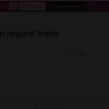
ités
S'inscrire
Se connecter
Rechercher
regard triple
Copier l'url
Email