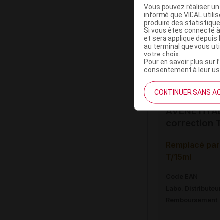
Vous pouvez réaliser un 
informé que VIDAL util
mode d'e
produire des statistiqu
Si vous êtes connecté à
et sera appliqué depuis 
Appliquer le mati
au terminal que vous ut
l'œil.
votre choix.
Pour en savoir plus sur l
consentement à leur usa
Données ad
CONTINUER SANS A
AVENE HYAL
correction 
Remplacé par
T/15ml
Code EAN
Labo. Distributeu
Remboursement