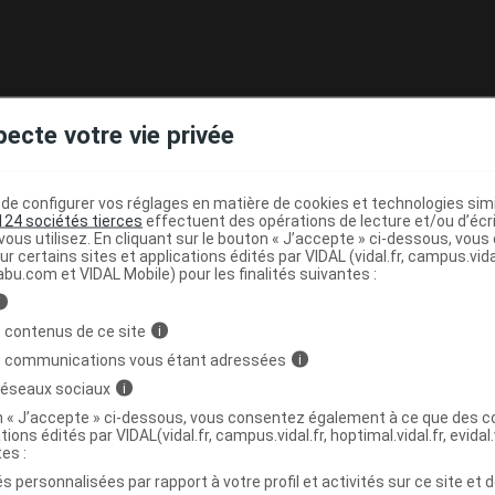
ard Triple Correction Hyaluron Activ B3 contient :
pecte votre vie privée
ide aussi appelé vitamine B
: retarde l'entrée en sénescen
3
i le processus de vieillissement de la peau et stimule la régé
e configurer vos réglages en matière de cookies et technologies simil
124 sociétés tierces
effectuent des opérations de lecture et/ou d’écr
hyaluronique : hydrate, lisse et repulpe la peau.
ous utilisez. En cliquant sur le bouton « J’accepte » ci-dessous, vou
ur certains sites et applications édités par VIDAL (vidal.fr, campus.vidal.
de dextran : décongestionne, atténue les poches et les cern
abu.com et VIDAL Mobile) pour les finalités suivantes :
i
 contenus de ce site
i
s communications vous étant adressées
i
 réseaux sociaux
i
on « J’accepte » ci-dessous, vous consentez également à ce que des co
tions édités par VIDAL(vidal.fr, campus.vidal.fr, hoptimal.vidal.fr, evidal.
tes :
 du contour de l'œil. Corrige les rides et ridules, les poche
s personnalisées par rapport à votre profil et activités sur ce site et d
our des lèvres.