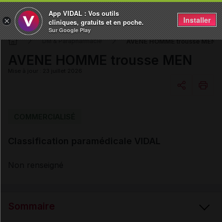
App VIDAL : Vos outils
Installer
×
cliniques, gratuits et en poche.
Sur Google Play
AVENE HOMME trousse MEN
DM & Parapharmacie
AVENE HOMME trousse MEN
Mise à jour : 23 juillet 2026
Copier l'url
COMMERCIALISÉ
Classification paramédicale VIDAL
Email
Non renseigné
Sommaire