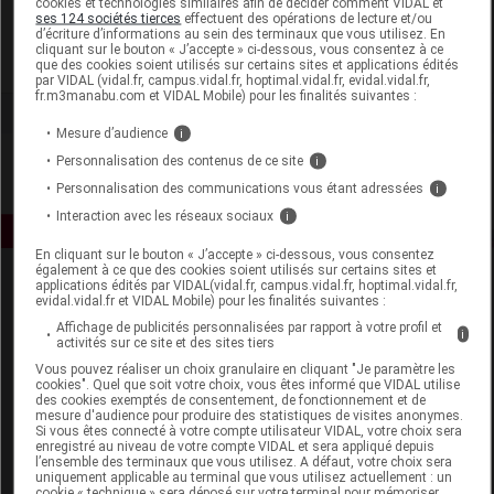
cookies et technologies similaires afin de décider comment VIDAL et
Avène
ses 124 sociétés tierces
effectuent des opérations de lecture et/ou
d’écriture d’informations au sein des terminaux que vous utilisez. En
cliquant sur le bouton « J’accepte » ci-dessous, vous consentez à ce
Voir la fiche laboratoire
que des cookies soient utilisés sur certains sites et applications édités
par VIDAL (vidal.fr, campus.vidal.fr, hoptimal.vidal.fr, evidal.vidal.fr,
fr.m3manabu.com et VIDAL Mobile) pour les finalités suivantes :
Mesure d’audience
i
Personnalisation des contenus de ce site
i
Personnalisation des communications vous étant adressées
i
Interaction avec les réseaux sociaux
i
En cliquant sur le bouton « J’accepte » ci-dessous, vous consentez
également à ce que des cookies soient utilisés sur certains sites et
applications édités par VIDAL(vidal.fr, campus.vidal.fr, hoptimal.vidal.fr,
evidal.vidal.fr et VIDAL Mobile) pour les finalités suivantes :
Affichage de publicités personnalisées par rapport à votre profil et
i
activités sur ce site et des sites tiers
Vous pouvez réaliser un choix granulaire en cliquant "Je paramètre les
cookies". Quel que soit votre choix, vous êtes informé que VIDAL utilise
Espace produit
des cookies exemptés de consentement, de fonctionnement et de
mesure d'audience pour produire des statistiques de visites anonymes.
Boutique
Si vous êtes connecté à votre compte utilisateur VIDAL, votre choix sera
enregistré au niveau de votre compte VIDAL et sera appliqué depuis
VIDAL Expert
l’ensemble des terminaux que vous utilisez. A défaut, votre choix sera
VIDAL Hoptimal
uniquement applicable au terminal que vous utilisez actuellement : un
cookie « technique » sera déposé sur votre terminal pour mémoriser