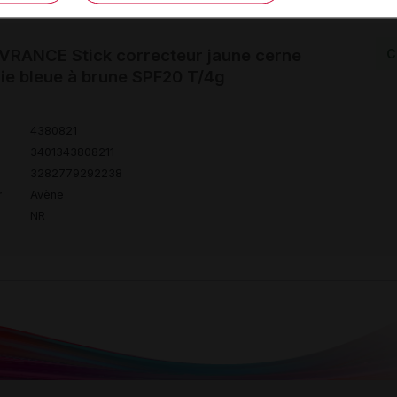
RANCE Stick correcteur jaune cerne
C
e bleue à brune SPF20 T/4g
4380821
3401343808211
3282779292238
r
Avène
NR