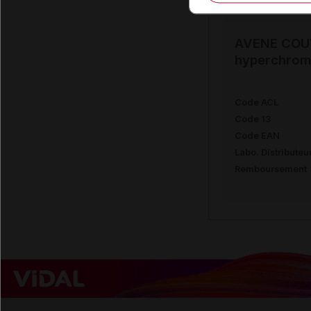
AVENE COUV
hyperchromi
Code ACL
Code 13
Code EAN
Labo. Distributeu
Remboursement