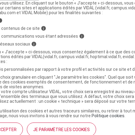
ous utilisez. En cliquant sur le bouton « J’accepte » ci-dessous, vou
ur certains sites et applications édités par VIDAL (vidal.fr, campus.vidal.
rmule non comédogène élaborée en vue de minimiser les r
abu.com et VIDAL Mobile) pour les finalités suivantes :
ue.
i
 contenus de ce site
i
s communications vous étant adressées
i
ce jaune permet de masquer les cernes ainsi que les défau
 réseaux sociaux
i
 de coloration bleue à brune (ecchymoses, veines apparen
on « J’accepte » ci-dessous, vous consentez également à ce que des co
tions édités par VIDAL(vidal.fr, campus.vidal.fr, hoptimal.vidal.fr, evidal.
tion 20 et sa résistance à l'eau permettent un maquillage h
tes :
s personnalisées par rapport à votre profil et activités sur ce site et d
choix granulaire en cliquant "Je paramètre les cookies". Quel que soit 
ise des cookies exemptés de consentement, de fonctionnement et de 
chromies cutanées de coloration bleue à brune.
es de visites anonymes.
 votre compte utilisateur VIDAL, votre choix sera enregistré au nivea
mploi
l’ensemble des terminaux que vous utilisez. A défaut, votre choix ser
ilisez actuellement : un cookie « technique » sera déposé sur votre te
ance Stick anticernes, estomper délicatement puis appliq
’utilisation des cookies et autres traceurs similaires, ou retirer à tou
ge, nous vous invitons à vous rendre sur notre
Politique cookies
.
ompacte à l'aide de l'éponge.
CCEPTER
JE PARAMÈTRE LES COOKIES
ministratives