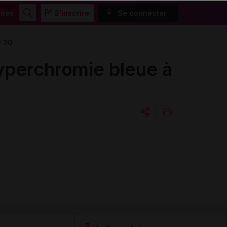
ités
S'inscrire
Se connecter
Rechercher
F 20
perchromie bleue à
Copier l'url
Email