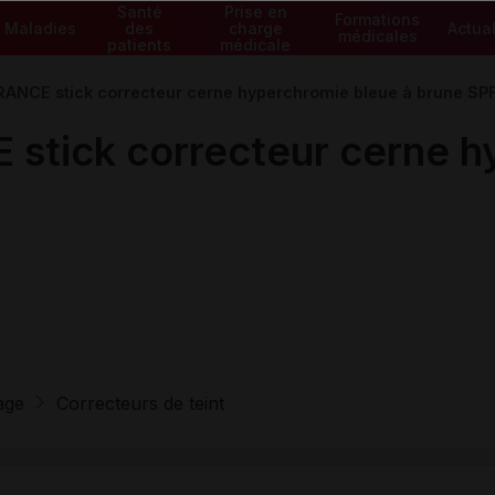
Santé
Prise en
Formations
Maladies
des
charge
Actual
médicales
patients
médicale
NCE stick correcteur cerne hyperchromie bleue à brune SP
ick correcteur cerne hy
age
Correcteurs de teint