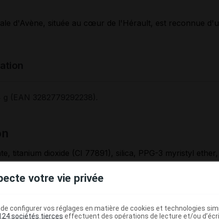
le d'Avène, située au cœur de l'Hérault, est reconnue d'ut
tation
 4 g (EAN 3282779292238).
on
te, titanium dioxide (CI 77891), silica, PPG-3 myristyl ether,
2, octyldodecanol, ethylhexyl methoxycinnamate, polyethyl
pecte votre vie privée
hydrogenated castor oil, iron oxides (CI 77492/CI 77491), 
isononanoate, zinc oxide [nano], aluminum hydroxide, BHT, 
de, disteardimonium hectorite, SD alcohol 39-C (alcohol dena
e configurer vos réglages en matière de cookies et technologies simil
pheryl glucoside, triethoxycaprylylsilane, water (aqua).
124 sociétés tierces
effectuent des opérations de lecture et/ou d’écr