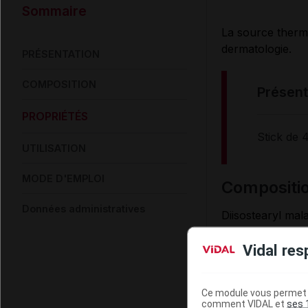
Sommaire
La source therma
dermatologie.
PRÉSENTATION
COMPOSITION
présen
PROPRIÉTÉS
Stick de
UTILISATION
MODE D'EMPLOI
compositi
Données administratives
Diisostearyl mala
polyacyladipate-
Vidal res
dioxide [nano], 
alba
), isononyl 
capric triglyceri
Ce module vous permet d
tocopherol, toco
comment VIDAL et
ses 