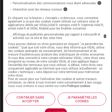
Personnalisation des communications vous étant adressées
i
Remboursement
NR
Interaction avec les réseaux sociaux
i
En cliquant sur le bouton « J’accepte » ci-dessous, vous consentez
également à ce que des cookies soient utilisés sur certains sites et
applications édités par VIDAL(vidal.fr, campus.vidal.fr, hoptimal.vidal.fr,
evidal.vidal.fr et VIDAL Mobile) pour les finalités suivantes :
AVENE COLD CREAM Stick lèvres T/4g
Affichage de publicités personnalisées par rapport à votre profil et
i
activités sur ce site et des sites tiers
Commercialisé
Vous pouvez réaliser un choix granulaire en cliquant "Je paramètre les
cookies". Quel que soit votre choix, vous êtes informé que VIDAL utilise
des cookies exemptés de consentement, de fonctionnement et de
mesure d'audience pour produire des statistiques de visites anonymes.
Code EAN
3282770142112
Si vous êtes connecté à votre compte utilisateur VIDAL, votre choix sera
enregistré au niveau de votre compte VIDAL et sera appliqué depuis
Labo. Distributeur
Avène
l’ensemble des terminaux que vous utilisez. A défaut, votre choix sera
uniquement applicable au terminal que vous utilisez actuellement : un
Remboursement
NR
cookie « technique » sera déposé sur votre terminal pour mémoriser
votre choix.
Pour en savoir plus sur l’utilisation des cookies et autres traceurs
similaires, ou retirer à tout moment votre consentement à leur usage,
nous vous invitons à vous rendre sur notre
Politique cookies
.
CONTINUER SANS
JE PARAMÈTRE LES
Laboratoire
ACCEPTER
COOKIES