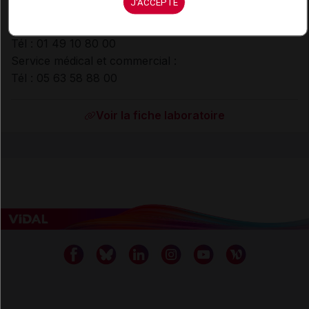
J'ACCEPTE
Laboratoires Dermatologiques AVÈNE
45, place Abel-Gance. 92100 Boulogne
Tél : 01 49 10 80 00
Service médical et commercial :
Tél : 05 63 58 88 00
Voir la fiche laboratoire