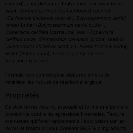
seed oil), caprylic/capric triglyceride, beeswax (
Cera
alba
),
Carthamus tinctorius
(safflower) seed oil
(
Carthamus tinctorius
seed oil),
Butyrospermum parkii
(shea) butter (
Butyrospermum parkii
butter),
Copernicia cerifera
(carnauba) wax (
Copernicia
cerifera cera
),
Simmondsia chinensis
(jojoba) seed oil
(
Simmondsia chinensis
seed oil), Avène thermal spring
water (Avène aqua), bisabolol, cetyl alcohol,
fragrance (parfum).
Formule non comédogène élaborée en vue de
minimiser les risques de réaction allergique.
propriétés
Ce stick lèvres nourrit, assouplit et forme une barrière
protectrice contre les agressions hivernales. Texture
onctueuse qui fond rapidement à l'application sur les
lèvres et résiste à l'eau. Contient 99,5 % d'ingrédients