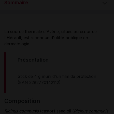
Sommaire
PRÉSENTATION
La source thermale d'Avène, située au cœur de
l'Hérault, est reconnue d'utilité publique en
COMPOSITION
dermatologie.
PROPRIÉTÉS
présentation
UTILISATION
Stick de 4 g muni d'un film de protection
(EAN 3282770142112).
MODE D'EMPLOI
composition
Données administratives
Ricinus communis
(castor) seed oil (
Ricinus communis