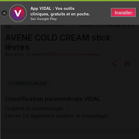
App VIDAL : Vos outils
Installer
×
cliniques, gratuits et en poche.
Sur Google Play
AVENE COLD CREAM stick lèv
DM & Parapharmacie
AVENE COLD CREAM stick
lèvres
Mise à jour : 23 juillet 2026
Ajouter un commentaire
Copier l'url
COMMERCIALISÉ
Classification paramédicale VIDAL
Email
Hygiène et cosmétologie
Lèvres (cf également solaires et maquillage)