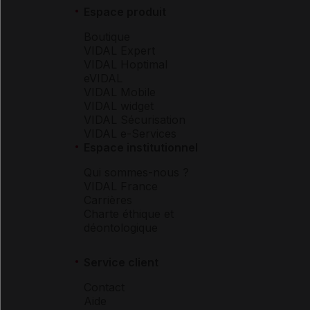
Espace produit
Boutique
VIDAL Expert
VIDAL Hoptimal
eVIDAL
VIDAL Mobile
VIDAL widget
VIDAL Sécurisation
VIDAL e-Services
Espace institutionnel
Qui sommes-nous ?
VIDAL France
Carrières
Charte éthique et
déontologique
Service client
Contact
Aide