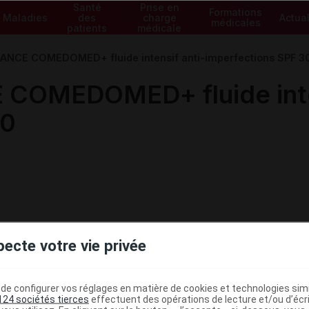
Santé
Prise en
Formations
Maladies
des
charge
Actual
médicales
patients
médicale
NCE COMEDOMED+ fluide intensif anti-imperfections SPF 3
OMEDOMED+ fluide inten
30
pecte votre vie privée
e configurer vos réglages en matière de cookies et technologies simil
124 sociétés tierces
effectuent des opérations de lecture et/ou d’écr