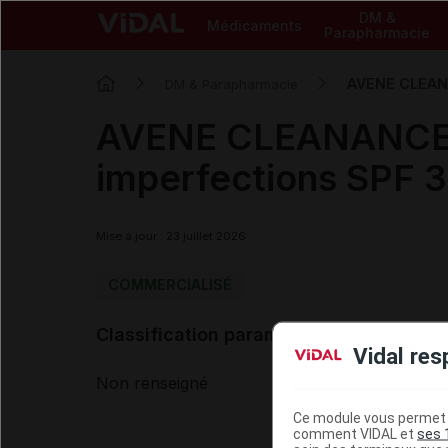
DM &
Médicaments
Parapharmacie
AVENE CLEANA
DM & Parapharmacie
AVENE CLEANANCE C
imperfections SPF 
Mise à jour : 23 juillet 2026
COMMERCIALISÉ
Classification paramédicale VIDAL
Vidal res
Non renseigné
Ce module vous permet d
comment VIDAL et
ses 