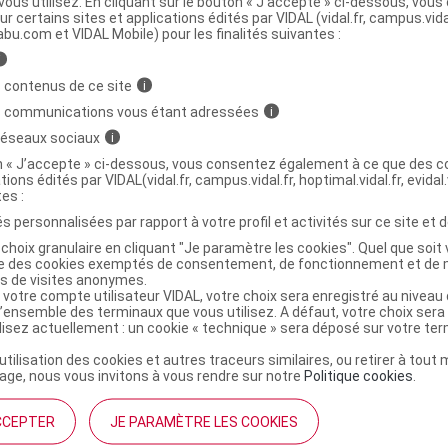
ous utilisez. En cliquant sur le bouton « J’accepte » ci-dessous, vou
ur certains sites et applications édités par VIDAL (vidal.fr, campus.vidal.
ministratives
abu.com et VIDAL Mobile) pour les finalités suivantes :
i
 contenus de ce site
i
NANCE COMEDOMED+ Fluide intensif anti-
C
s communications vous étant adressées
i
ns SPF30 Fl pompe/30ml
 réseaux sociaux
i
on « J’accepte » ci-dessous, vous consentez également à ce que des co
tions édités par VIDAL(vidal.fr, campus.vidal.fr, hoptimal.vidal.fr, evidal.
3282771001432
tes :
r
Avène
s personnalisées par rapport à votre profil et activités sur ce site et d
NR
choix granulaire en cliquant "Je paramètre les cookies". Quel que soit 
ise des cookies exemptés de consentement, de fonctionnement et de 
es de visites anonymes.
 votre compte utilisateur VIDAL, votre choix sera enregistré au nivea
l’ensemble des terminaux que vous utilisez. A défaut, votre choix ser
ilisez actuellement : un cookie « technique » sera déposé sur votre te
’utilisation des cookies et autres traceurs similaires, ou retirer à tou
ge, nous vous invitons à vous rendre sur notre
Politique cookies
.
CCEPTER
JE PARAMÈTRE LES COOKIES