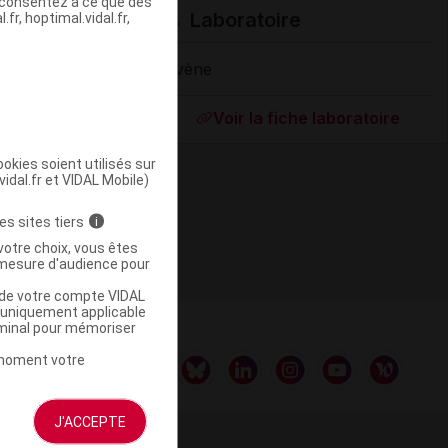
s consentez à ce que des
Laboratoire
fr, hoptimal.vidal.fr,
Avène
ommercialisé
Voir la fiche laboratoire
okies soient utilisés sur
vidal.fr et VIDAL Mobile)
es sites tiers
i
votre choix, vous êtes
mesure d'audience pour
u de votre compte VIDAL
a uniquement applicable
rminal pour mémoriser
t moment votre
J'ACCEPTE