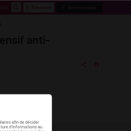
ités
S'inscrire
Se connecter
Rechercher
0
sif anti-
Copier l'url
Email
aires afin de décider
iture d’informations au