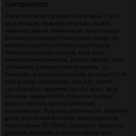
composition
Données administratives
Avène thermal spring water (Avène aqua), C12-15
alkyl benzoate, dicaprylyl carbonate, glycerin,
diisopropyl adipate, methylene bis-benzotriazolyl
tetramethylbutylphenol [nano], water (aqua), bis-
ethylhexyloxyphenol methoxyphenyl triazine,
diethylhexyl butamido triazone, silica, butyl
methoxydibenzoylmethane, glyceryl stearate, PEG-
100 stearate, potassium cetyl phosphate, 1,2-
hexanediol, 4-t-butylcyclohexanol, acrylates/C10-30
alkyl acrylate crosspolymer, blue 1 (CI 42090),
caprylic/capric triglyceride, caprylyl glycol, decyl
glucoside, disodium EDTA, fragrance (parfum),
glyceryl behenate, glyceryl dibehenate,
octyldodecanol,
Pongamia glabra
seed oil, propylene
glycol, sodium dextran sulfate, sodium hydroxide,
titanium dioxide (CI 77891), tocopherol, tocopheryl
glucoside, tribehenin, tropolone, xanthan gum.