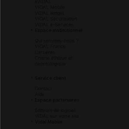
eVIDAL
VIDAL Mobile
VIDAL widget
VIDAL Sécurisation
VIDAL e-Services
Espace institutionnel
Qui sommes-nous ?
VIDAL France
Carrières
Charte éthique et
déontologique
Service client
Contact
Aide
Espace partenaires
Éditeurs de logiciel
VIDAL sur votre site
Vidal Mobile