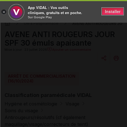
App VIDAL : Vos outils
Installer
×
cliniques, gratuits et en poche.
Sur Google Play
AVENE ANTI ROUGEURS JOUR 
DM & Parapharmacie
AVENE ANTI ROUGEURS JOUR
SPF 30 émuls apaisante
Mise à jour : 23 juillet 2026
Ajouter un commentaire
Copier l'url
ARRÊT DE COMMERCIALISATION
(16/10/2024)
Email
Classification paramédicale VIDAL
Hygiène et cosmétologie
Visage
Soins du visage
Antirougeurs/résolutifs (cf également
maquillage/visage/correcteurs de teint)