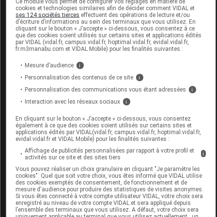
Ce module vous permet de configurer vos réglages en matière de
cookies et technologies similaires afin de décider comment VIDAL et
Délicatement parfumé, à la texture légère et non
ses 124 sociétés tierces
effectuent des opérations de lecture et/ou
d’écriture d’informations au sein des terminaux que vous utilisez. En
collante, ce soin laisse la peau douce et hydratée.
cliquant sur le bouton « J’accepte » ci-dessous, vous consentez à ce
que des cookies soient utilisés sur certains sites et applications édités
Apaisée et confortable, la peau est lumineuse et les
par VIDAL (vidal.fr, campus.vidal.fr, hoptimal.vidal.fr, evidal.vidal.fr,
rougeurs sont atténuées. Bonne base de maquillage.
fr.m3manabu.com et VIDAL Mobile) pour les finalités suivantes :
Peaux sensibles normales à mixtes sujettes aux
Mesure d’audience
i
rougeurs diffuses ou localisées, échauffements et
Personnalisation des contenus de ce site
i
sensations d'inconfort.
Personnalisation des communications vous étant adressées
i
Interaction avec les réseaux sociaux
i
mode d'emploi
En cliquant sur le bouton « J’accepte » ci-dessous, vous consentez
Appliquer le matin sur l'ensemble du visage et du cou.
également à ce que des cookies soient utilisés sur certains sites et
applications édités par VIDAL(vidal.fr, campus.vidal.fr, hoptimal.vidal.fr,
Pour usage externe seulement. Éviter le contact avec
evidal.vidal.fr et VIDAL Mobile) pour les finalités suivantes :
les yeux. En cas d'exposition solaire, utiliser une
Affichage de publicités personnalisées par rapport à votre profil et
i
activités sur ce site et des sites tiers
protection solaire adaptée.
Vous pouvez réaliser un choix granulaire en cliquant "Je paramètre les
cookies". Quel que soit votre choix, vous êtes informé que VIDAL utilise
Données administratives
des cookies exemptés de consentement, de fonctionnement et de
mesure d'audience pour produire des statistiques de visites anonymes.
Si vous êtes connecté à votre compte utilisateur VIDAL, votre choix sera
enregistré au niveau de votre compte VIDAL et sera appliqué depuis
l’ensemble des terminaux que vous utilisez. A défaut, votre choix sera
uniquement applicable au terminal que vous utilisez actuellement : un