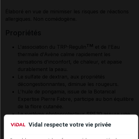
Élaboré en vue de minimiser les risques de réactions
allergiques. Non comédogène.
propriétés
TM
L'association du TRP-Regulin
et de l'Eau
thermale d'Avène calme rapidement les
sensations d'inconfort, de chaleur, et apaise
durablement la peau.
Le sulfate de dextran, aux propriétés
décongestionnantes, diminue les rougeurs.
L'huile de pongamia, issue de la Botanical
Expertise Pierre Fabre, participe au bon équilibre
de la flore cutanée.
Le système photoprotecteur SPF30 assure une
protection contre les UVA/UVB.
Vidal respecte votre vie privée
utilisation