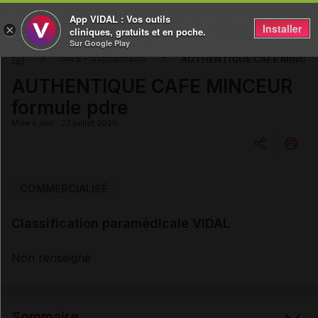
App VIDAL : Vos outils
Installer
×
cliniques, gratuits et en poche.
Sur Google Play
AUTHENTIQUE CAFE MINCEUR
DM & Parapharmacie
AUTHENTIQUE CAFE MINCEUR
formule pdre
Mise à jour : 23 juillet 2026
Copier l'url
COMMERCIALISÉ
Classification paramédicale VIDAL
Email
Non renseigné
Sommaire