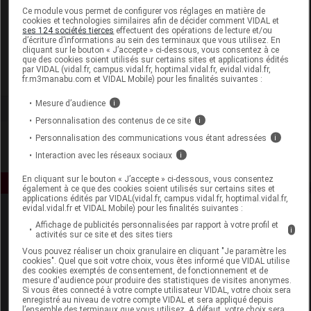
Laboratoire
Ce module vous permet de configurer vos réglages en matière de
cookies et technologies similaires afin de décider comment VIDAL et
ses 124 sociétés tierces
effectuent des opérations de lecture et/ou
d’écriture d’informations au sein des terminaux que vous utilisez. En
Arlor Natural Scientific
cliquant sur le bouton « J’accepte » ci-dessous, vous consentez à ce
que des cookies soient utilisés sur certains sites et applications édités
par VIDAL (vidal.fr, campus.vidal.fr, hoptimal.vidal.fr, evidal.vidal.fr,
Voir la fiche laboratoire
fr.m3manabu.com et VIDAL Mobile) pour les finalités suivantes :
Mesure d’audience
i
Personnalisation des contenus de ce site
i
Personnalisation des communications vous étant adressées
i
Interaction avec les réseaux sociaux
i
En cliquant sur le bouton « J’accepte » ci-dessous, vous consentez
également à ce que des cookies soient utilisés sur certains sites et
applications édités par VIDAL(vidal.fr, campus.vidal.fr, hoptimal.vidal.fr,
evidal.vidal.fr et VIDAL Mobile) pour les finalités suivantes :
Affichage de publicités personnalisées par rapport à votre profil et
i
activités sur ce site et des sites tiers
Vous pouvez réaliser un choix granulaire en cliquant "Je paramètre les
cookies". Quel que soit votre choix, vous êtes informé que VIDAL utilise
des cookies exemptés de consentement, de fonctionnement et de
mesure d'audience pour produire des statistiques de visites anonymes.
Espace produit
Si vous êtes connecté à votre compte utilisateur VIDAL, votre choix sera
enregistré au niveau de votre compte VIDAL et sera appliqué depuis
Boutique
l’ensemble des terminaux que vous utilisez. A défaut, votre choix sera