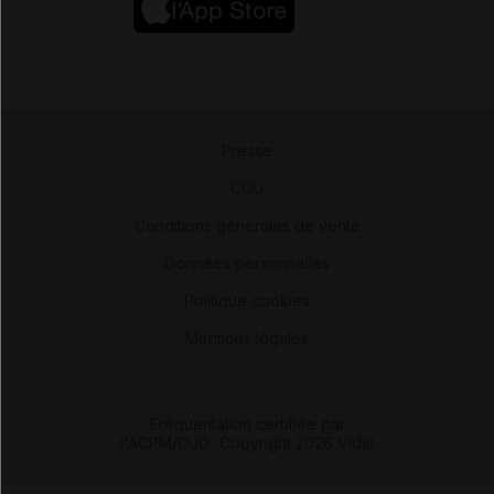
Presse
-
CGU
-
Conditions générales de vente
-
Données personnelles
-
Politique cookies
-
Mentions légales
Fréquentation certifiée par
l'ACPM/OJD
|
Copyright 2026 Vidal