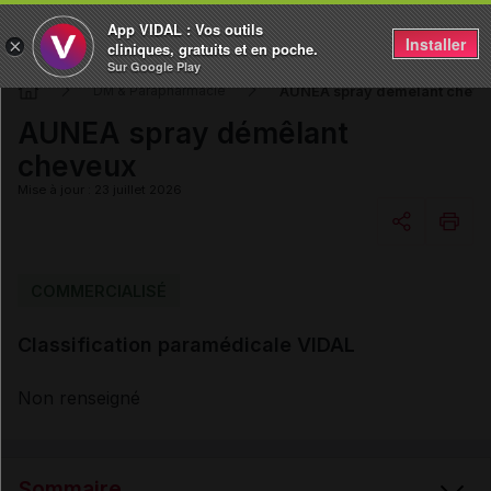
App VIDAL : Vos outils
Installer
×
cliniques, gratuits et en poche.
Sur Google Play
AUNEA spray démêlant cheve
DM & Parapharmacie
AUNEA spray démêlant
cheveux
Mise à jour : 23 juillet 2026
Copier l'url
COMMERCIALISÉ
Classification paramédicale VIDAL
Email
Non renseigné
Sommaire