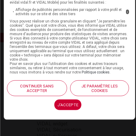
evidal.vidal.fr et VIDAL Mobile) pour les finalités suivantes :
Affichage de publicités personnalisées par rapport à votre profil et
i
activités sur ce site et des sites tiers
Vous pouvez réaliser un choix granulaire en cliquant "Je paramètre les
cookies". Quel que soit votre choix, vous êtes informé que VIDAL utilise
des cookies exemptés de consentement, de fonctionnement et de
mesure d'audience pour produire des statistiques de visites anonymes.
Si vous êtes connecté à votre compte utilisateur VIDAL, votre choix sera
enregistré au niveau de votre compte VIDAL et sera appliqué depuis
l’ensemble des terminaux que vous utilisez. A défaut, votre choix sera
uniquement applicable au terminal que vous utilisez actuellement : un
cookie « technique » sera déposé sur votre terminal pour mémoriser
votre choix.
Pour en savoir plus sur l’utilisation des cookies et autres traceurs
similaires, ou retirer à tout moment votre consentement à leur usage,
nous vous invitons à vous rendre sur notre
Politique cookies
.
Espace produit
CONTINUER SANS
JE PARAMÈTRE LES
ACCEPTER
COOKIES
Boutique
VIDAL Expert
VIDAL Hoptimal
J'ACCEPTE
eVIDAL
VIDAL Mobile
VIDAL widget
VIDAL Sécurisation
VIDAL e-Services