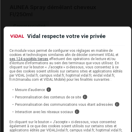
AUNEA Spray démêlant cheveux
Fl/250ml
Commercialisé
Vidal respecte votre vie privée
Code EAN
3770008207547
Labo. Distributeur
Aunea Cosmétique
Ce module vous permet de configurer vos réglages en matière de
cookies et technologies similaires afin de décider comment VIDAL et
Remboursement
NR
ses 124 sociétés tierces
effectuent des opérations de lecture et/ou
d’écriture d’informations au sein des terminaux que vous utilisez. En
cliquant sur le bouton « J’accepte » ci-dessous, vous consentez à ce
que des cookies soient utilisés sur certains sites et applications édités
par VIDAL (vidal.fr, campus.vidal.fr, hoptimal.vidal.fr, evidal.vidal.fr,
fr.m3manabu.com et VIDAL Mobile) pour les finalités suivantes :
Mesure d’audience
i
Laboratoire
Personnalisation des contenus de ce site
i
Personnalisation des communications vous étant adressées
i
Aunea Cosmétique
Interaction avec les réseaux sociaux
i
En cliquant sur le bouton « J’accepte » ci-dessous, vous consentez
Voir la fiche laboratoire
également à ce que des cookies soient utilisés sur certains sites et
applications édités par VIDAL(vidal.fr, campus.vidal.fr, hoptimal.vidal.fr,