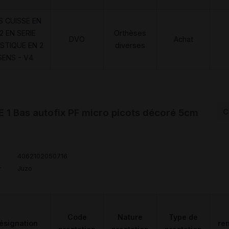
S CUISSE EN
2 EN SERIE
Orthèses
DVO
Achat
STIQUE EN 2
diverses
SENS - V4
1 Bas autofix PF micro picots décoré 5cm
C
4062102050716
r
Juzo
Code
Nature
Type de
ésignation
re