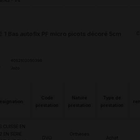
SENS - V4
1 Bas autofix PF micro picots décoré 5cm
C
4062102050396
r
Juzo
Code
Nature
Type de
ésignation
re
prestation
prestation
prestation
S CUISSE EN
2 EN SERIE
Orthèses
DVO
Achat