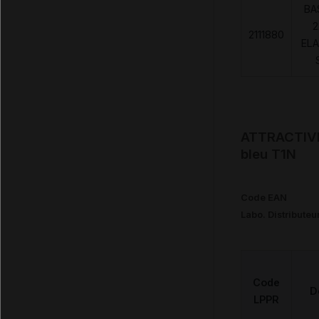
BA
2
2111880
ELA
ATTRACTIVE 
bleu T1N
Code EAN
Labo. Distributeu
Code
D
LPPR