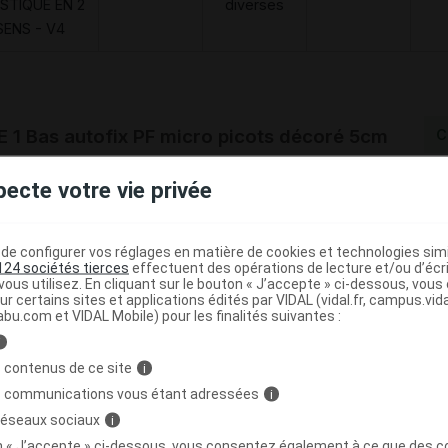
STIQUE EN 2
diverses
SENS - V4
1 Bas autofix PF micro picots décoré 5cm
C
pecte votre vie privée
4062102050877
r
Juzo
e configurer vos réglages en matière de cookies et technologies simil
124 sociétés tierces
effectuent des opérations de lecture et/ou d’écr
ous utilisez. En cliquant sur le bouton « J’accepte » ci-dessous, vou
ur certains sites et applications édités par VIDAL (vidal.fr, campus.vidal.
abu.com et VIDAL Mobile) pour les finalités suivantes :
Code
Nature
Type de
i
ésignation
re
prestation
prestation
prestation
 contenus de ce site
i
s communications vous étant adressées
i
 réseaux sociaux
i
S CUISSE EN
on « J’accepte » ci-dessous, vous consentez également à ce que des co