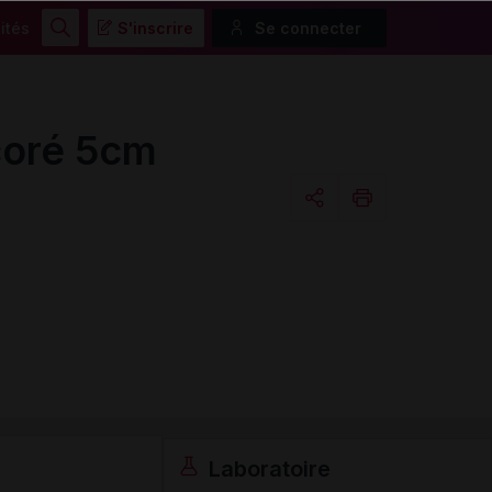
ités
S'inscrire
Se connecter
Rechercher
coré 5cm
Copier l'url
Email
Laboratoire