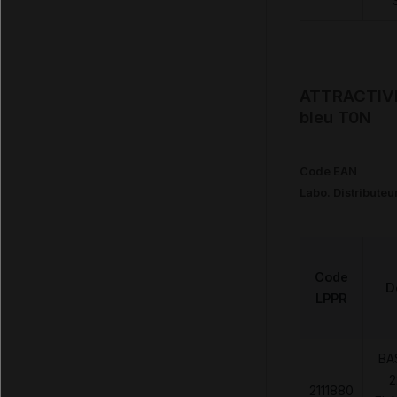
ATTRACTIVE 
bleu T0N
Code EAN
Labo. Distributeu
Code
D
LPPR
BA
2
2111880