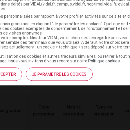
2 EN SERIE
Orthèses
tions édités par VIDAL(vidal.fr, campus.vidal.fr, hoptimal.vidal.fr, evidal.
DVO
Achat
tes :
STIQUE EN 2
diverses
s personnalisées par rapport à votre profil et activités sur ce site et d
SENS - V4
choix granulaire en cliquant "Je paramètre les cookies". Quel que soit 
ise des cookies exemptés de consentement, de fonctionnement et de 
es de visites anonymes.
 votre compte utilisateur VIDAL, votre choix sera enregistré au nivea
l’ensemble des terminaux que vous utilisez. A défaut, votre choix ser
1 Bas autofix PF micro picots décoré 5cm
ilisez actuellement : un cookie « technique » sera déposé sur votre te
C
’utilisation des cookies et autres traceurs similaires, ou retirer à tou
ge, nous vous invitons à vous rendre sur notre
Politique cookies
.
4062102050471
CCEPTER
JE PARAMÈTRE LES COOKIES
r
Juzo
Code
Nature
Type de
ésignation
re
prestation
prestation
prestation