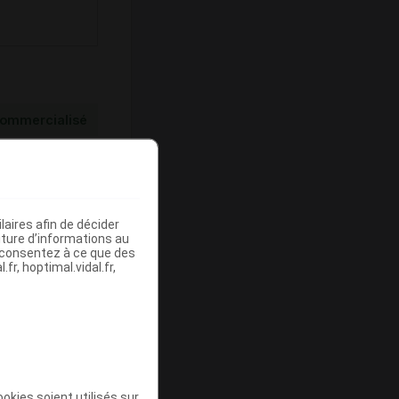
ommercialisé
aires afin de décider
iture d’informations au
s consentez à ce que des
fr, hoptimal.vidal.fr,
Base de
mboursement
(Euros)
okies soient utilisés sur