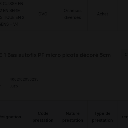
S CUISSE EN
2 EN SERIE
Orthèses
DVO
Achat
STIQUE EN 2
diverses
SENS - V4
1 Bas autofix PF micro picots décoré 5cm
C
4062102050235
r
Juzo
Code
Nature
Type de
ésignation
re
prestation
prestation
prestation