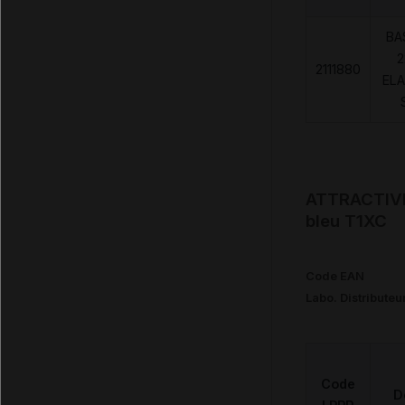
BA
2
2111880
ELA
ATTRACTIVE 
bleu T1XC
Code EAN
Labo. Distributeu
Code
D