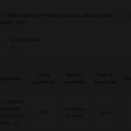
1 Bas autofix PF micro picots décoré 5cm
C
 Wham T0C
4062102057906
r
Juzo
Code
Nature
Type de
ésignation
re
prestation
prestation
prestation
S CUISSE EN
2 EN SERIE
Orthèses
DVO
Achat
STIQUE EN 2
diverses
SENS - V4