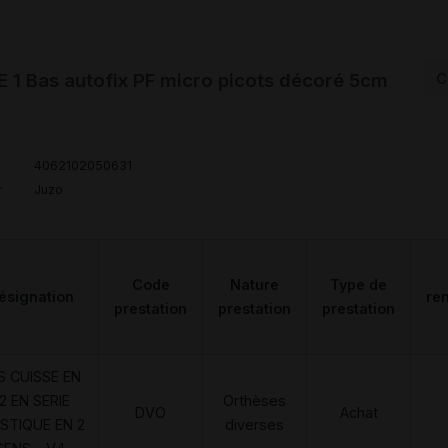
1 Bas autofix PF micro picots décoré 5cm
C
4062102050631
r
Juzo
Code
Nature
Type de
ésignation
re
prestation
prestation
prestation
S CUISSE EN
2 EN SERIE
Orthèses
DVO
Achat
STIQUE EN 2
diverses