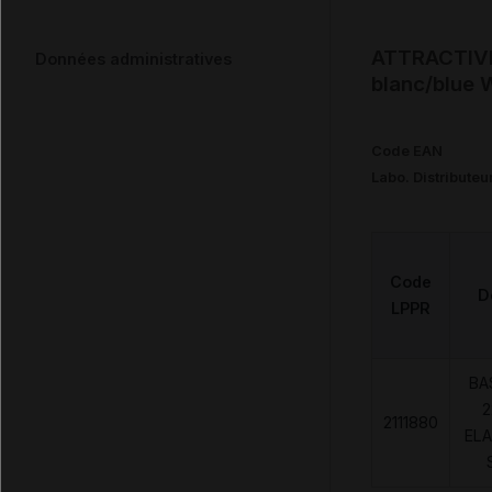
ATTRACTIVE 
Données administratives
blanc/blue
Code EAN
Labo. Distributeu
Code
D
LPPR
BA
2
2111880
ELA