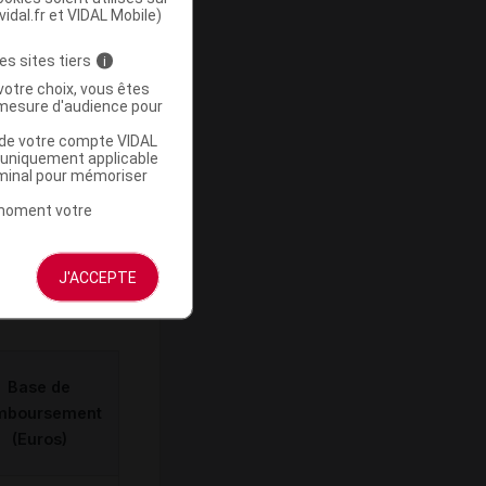
vidal.fr et VIDAL Mobile)
-
es sites tiers
i
votre choix, vous êtes
mesure d'audience pour
u de votre compte VIDAL
a uniquement applicable
rminal pour mémoriser
ommercialisé
t moment votre
J'ACCEPTE
Base de
mboursement
(Euros)