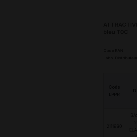
ATTRACTIVE 
bleu T0C
Code EAN
Labo. Distributeu
Code
D
LPPR
BA
2
2111880
ELA