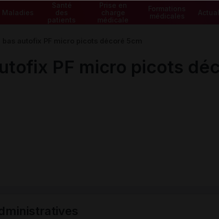
Santé
Prise en
Formations
Maladies
des
charge
Actual
médicales
patients
médicale
bas autofix PF micro picots décoré 5cm
tofix PF micro picots dé
ministratives