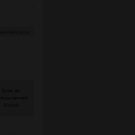
ommercialisé
Base de
mboursement
(Euros)
-