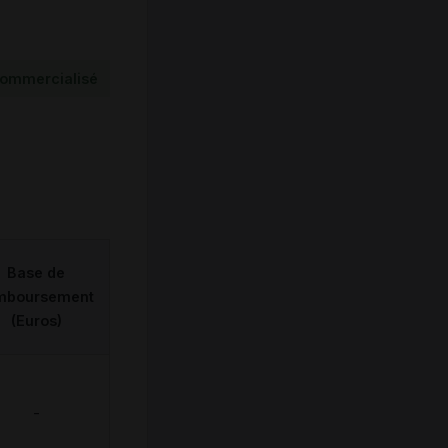
ommercialisé
Base de
mboursement
(Euros)
-