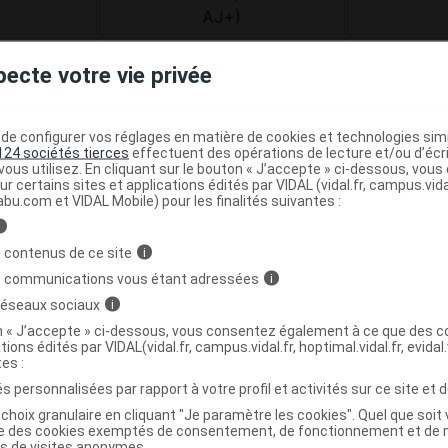
AJ+)
cidose
Adulte 
pecte votre vie privée
Pédiatriqu
pathies
Nourris
NL9
e configurer vos réglages en matière de cookies et technologies simil
124 sociétés tierces
effectuent des opérations de lecture et/ou d’écr
ous utilisez. En cliquant sur le bouton « J’accepte » ci-dessous, vou
CE : pour une bonne efficacité thérapeutique, le compress
ur certains sites et applications édités par VIDAL (vidal.fr, campus.vidal.
abu.com et VIDAL Mobile) pour les finalités suivantes :
r doivent être marqués CE par le même fabricant.
i
ce minimale : NL11SN, NL11SNP, NL9M, NL9MP, NL9MBB =
 contenus de ce site
i
s communications vous étant adressées
i
ments administratifs
 réseaux sociaux
i
on « J’accepte » ci-dessous, vous consentez également à ce que des co
tions édités par VIDAL(vidal.fr, campus.vidal.fr, hoptimal.vidal.fr, evidal.
10442 (MS1A) ; 3664351110459 (MS1E) ; 3664351110572
tes :
4351110466 (NL11SNP) ; 3664351110534 (NL9M) ; 3664351
s personnalisées par rapport à votre profil et activités sur ce site et d
4351110473 (NL9MBB).
choix granulaire en cliquant "Je paramètre les cookies". Quel que soit 
ise des cookies exemptés de consentement, de fonctionnement et de 
es de visites anonymes.