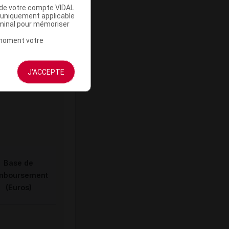
u de votre compte VIDAL
a uniquement applicable
rminal pour mémoriser
t moment votre
ommercialisé
J'ACCEPTE
Base de
mboursement
(Euros)