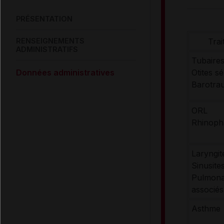
PRÉSENTATION
Tra
RENSEIGNEMENTS
ADMINISTRATIFS
Tubaire
Otites s
Données administratives
Barotra
ORL
Rhinoph
Laryngit
Sinusite
Pulmona
associés
Asthme