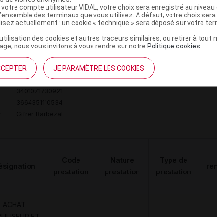
 votre compte utilisateur VIDAL, votre choix sera enregistré au nivea
ministratives
l’ensemble des terminaux que vous utilisez. A défaut, votre choix ser
ilisez actuellement : un cookie « technique » sera déposé sur votre te
’utilisation des cookies et autres traceurs similaires, ou retirer à tou
ge, nous vous invitons à vous rendre sur notre
Politique cookies
.
9M Nébuliseur spécial petits volumes
C
CCEPTER
JE PARAMÈTRE LES COOKIES
3401071730921
3664351110534
r
Gifrer Barbezat
Code
Nature
Type de
ésignation
re
prestation
prestation
prestation
ACHAT
BULISEUR ET