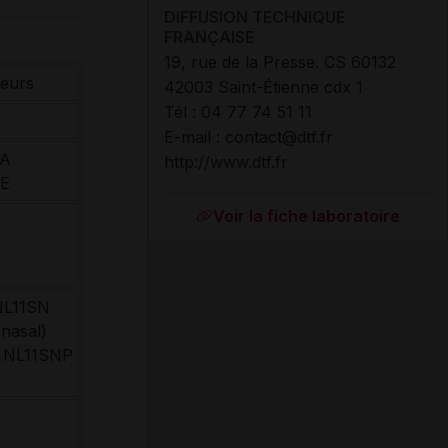
DIFFUSION TECHNIQUE
FRANÇAISE
19, rue de la Presse. CS 60132
seurs
42003 Saint-Étienne cdx 1
Tél : 04 77 74 51 11
E-mail : contact@dtf.fr
1A
http://www.dtf.fr
E
Voir la fiche laboratoire
 NL11SN
 nasal)
 : NL11SNP