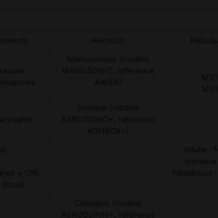
itements
Aérosols
Nébuli
s
Manosonique (modèle
éreuses
MANOSONIC, référence
MS
umatismes
AMSA)
MS1
Sonique (modèle
aryngites
AEROSONIC+, référence
AOHBOX+)
es
Adulte :
s
(sonique
ires + ORL
Pédiatrique
 (toux)
Classique (modèle
AERODJINN+, référence