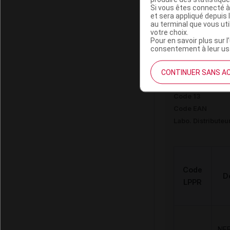
Si vous êtes connecté à
Données ad
et sera appliqué depuis 
au terminal que vous ut
votre choix.
Pour en savoir plus sur l
consentement à leur usa
ATOMISOR NL
adulte
CONTINUER SANS A
Code 13
Code EAN
Labo. Distributeu
Code
D
LPPR
NE