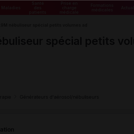
Santé
Prise en
Formations
Maladies
des
charge
Actual
médicales
patients
médicale
M nébuliseur spécial petits volumes ad
liseur spécial petits vo
rapie
Générateurs d'aérosol/nébuliseurs
tation