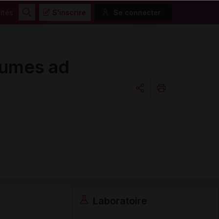
ités
S'inscrire
Se connecter
Rechercher
lumes ad
Copier l'url
Email
Laboratoire