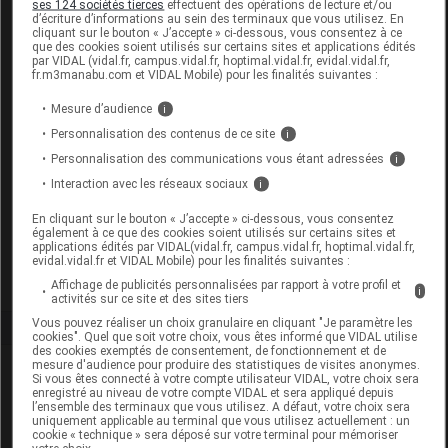
ses 124 sociétés tierces
effectuent des opérations de lecture et/ou
d’écriture d’informations au sein des terminaux que vous utilisez. En
ATODERM Cr ultra nourrissante T/200ml
cliquant sur le bouton « J’accepte » ci-dessous, vous consentez à ce
que des cookies soient utilisés sur certains sites et applications édités
par VIDAL (vidal.fr, campus.vidal.fr, hoptimal.vidal.fr, evidal.vidal.fr,
Supprimé
fr.m3manabu.com et VIDAL Mobile) pour les finalités suivantes :
Remplacé par
BIODERMA ATODERM CREME
Mesure d’audience
i
ULTRA Cr hydratante ultra nourrissante
Personnalisation des contenus de ce site
i
T/200ml
Personnalisation des communications vous étant adressées
i
Interaction avec les réseaux sociaux
i
Code EAN
3701129804322
En cliquant sur le bouton « J’accepte » ci-dessous, vous consentez
Labo. Distributeur
Naos Bioderma
également à ce que des cookies soient utilisés sur certains sites et
Remboursement
NR
applications édités par VIDAL(vidal.fr, campus.vidal.fr, hoptimal.vidal.fr,
evidal.vidal.fr et VIDAL Mobile) pour les finalités suivantes :
Affichage de publicités personnalisées par rapport à votre profil et
i
activités sur ce site et des sites tiers
Vous pouvez réaliser un choix granulaire en cliquant "Je paramètre les
cookies". Quel que soit votre choix, vous êtes informé que VIDAL utilise
des cookies exemptés de consentement, de fonctionnement et de
mesure d'audience pour produire des statistiques de visites anonymes.
Laboratoire
Si vous êtes connecté à votre compte utilisateur VIDAL, votre choix sera
enregistré au niveau de votre compte VIDAL et sera appliqué depuis
l’ensemble des terminaux que vous utilisez. A défaut, votre choix sera
Naos Bioderma
uniquement applicable au terminal que vous utilisez actuellement : un
cookie « technique » sera déposé sur votre terminal pour mémoriser