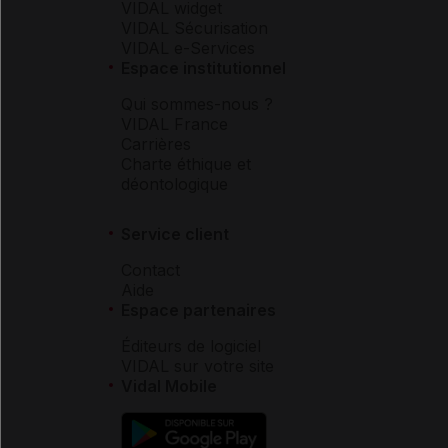
VIDAL widget
VIDAL Sécurisation
VIDAL e-Services
Espace institutionnel
Qui sommes-nous ?
VIDAL France
Carrières
Charte éthique et
déontologique
Service client
Contact
Aide
Espace partenaires
Éditeurs de logiciel
VIDAL sur votre site
Vidal Mobile