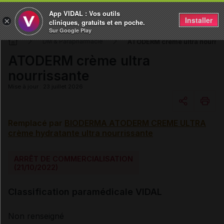
App VIDAL : Vos outils
Installer
×
cliniques, gratuits et en poche.
Sur Google Play
ATODERM crème ultra nourris
DM & Parapharmacie
ATODERM crème ultra
nourrissante
Mise à jour : 23 juillet 2026
Remplacé par
BIODERMA ATODERM CREME ULTRA
Copier l'url
crème hydratante ultra nourrissante
Email
ARRÊT DE COMMERCIALISATION
(21/10/2022)
Classification paramédicale VIDAL
Non renseigné