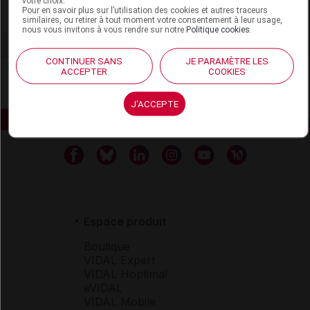
votre choix.
Pour en savoir plus sur l’utilisation des cookies et autres traceurs
Voir la fiche laboratoire
similaires, ou retirer à tout moment votre consentement à leur usage,
nous vous invitons à vous rendre sur notre
Politique cookies
.
CONTINUER SANS
JE PARAMÈTRE LES
ACCEPTER
COOKIES
J'ACCEPTE
Espace produit
Boutique
VIDAL Expert
VIDAL Hoptimal
eVIDAL
VIDAL Mobile