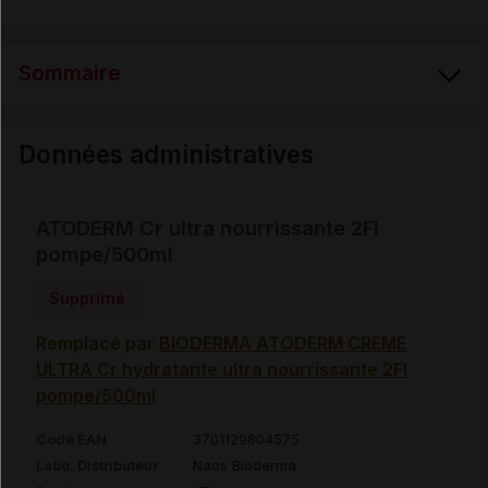
Sommaire
Données administratives
Données administratives
ATODERM Cr ultra nourrissante 2Fl
pompe/500ml
Supprimé
Remplacé par
BIODERMA ATODERM CREME
ULTRA Cr hydratante ultra nourrissante 2Fl
pompe/500ml
Code EAN
3701129804575
Labo. Distributeur
Naos Bioderma