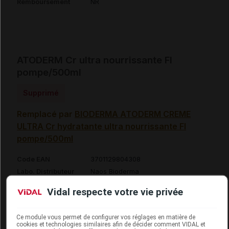
Remboursement
NR
ATODERM Cr ultra nourrissante Fl
pompe/500ml
Supprimé
Remplacé par
BIODERMA ATODERM CREME
ULTRA Cr hydratante ultra nourrissante Fl
pompe/500ml
Code EAN
3701129804308
Labo. Distributeur
Naos Bioderma
Remboursement
NR
Vidal respecte votre vie privée
Ce module vous permet de configurer vos réglages en matière de
cookies et technologies similaires afin de décider comment VIDAL et