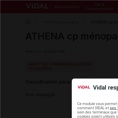
DM &
Médicaments
Parapharmacie
ATHENA cp m
DM & Parapharmacie
ATHENA cp ménopa
Mise à jour : 23 juillet 2026
ARRÊT DE COMMERCIALISATION
(01/01/2025)
Classification paramédicale VIDAL
Vidal res
Non renseigné
Ce module vous permet d
comment VIDAL et
ses 
sein des terminaux que v
cookies soient utilisés s