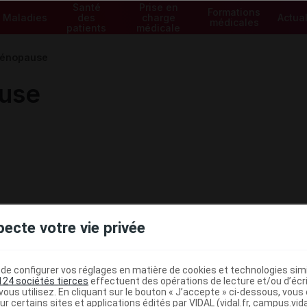
Santé
Prise en
Formations
Maladies
des
charge
Actual
médicales
patients
médicale
énopause
use
pecte votre vie privée
e configurer vos réglages en matière de cookies et technologies simil
124 sociétés tierces
effectuent des opérations de lecture et/ou d’écr
ous utilisez. En cliquant sur le bouton « J’accepte » ci-dessous, vou
ur certains sites et applications édités par VIDAL (vidal.fr, campus.vidal.