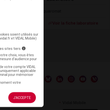
Aquaromat
Supprimé
Voir la fiche laboratoire
okies soient utilisés sur
vidal.fr et VIDAL Mobile)
es sites tiers
i
votre choix, vous êtes
mesure d'audience pour
u de votre compte VIDAL
a uniquement applicable
rminal pour mémoriser
t moment votre
J'ACCEPTE
rtenaires
Vidal Mobile