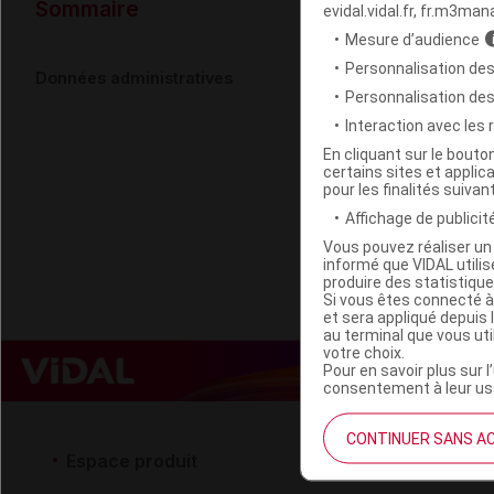
Données ad
Sommaire
evidal.vidal.fr, fr.m3man
Mesure d’audience
Personnalisation des
ATHENA Cpr
Données administratives
Personnalisation de
Interaction avec les
Code EAN
En cliquant sur le bout
certains sites et applica
Labo. Distributeu
pour les finalités suivan
Remboursement
Affichage de publicité
Vous pouvez réaliser un 
informé que VIDAL util
produire des statistiqu
Si vous êtes connecté à
et sera appliqué depuis 
au terminal que vous ut
votre choix.
Pour en savoir plus sur l
consentement à leur usa
CONTINUER SANS A
Espace produit
Espace 