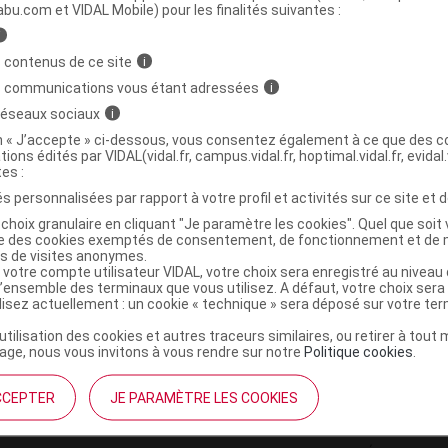
ministratives
abu.com et VIDAL Mobile) pour les finalités suivantes :
i
 contenus de ce site
i
 ménopause B/30
s communications vous étant adressées
i
 réseaux sociaux
i
7421087386437
on « J’accepte » ci-dessous, vous consentez également à ce que des co
tions édités par VIDAL(vidal.fr, campus.vidal.fr, hoptimal.vidal.fr, evidal.
r
Aquaromat
tes :
NR
s personnalisées par rapport à votre profil et activités sur ce site et d
choix granulaire en cliquant "Je paramètre les cookies". Quel que soit 
ise des cookies exemptés de consentement, de fonctionnement et de 
es de visites anonymes.
 votre compte utilisateur VIDAL, votre choix sera enregistré au nivea
l’ensemble des terminaux que vous utilisez. A défaut, votre choix ser
ilisez actuellement : un cookie « technique » sera déposé sur votre te
’utilisation des cookies et autres traceurs similaires, ou retirer à tou
ge, nous vous invitons à vous rendre sur notre
Politique cookies
.
CCEPTER
JE PARAMÈTRE LES COOKIES
institutionnel
Espace pa