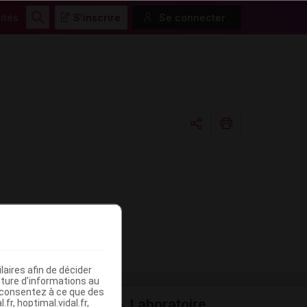
ités
S'inscrire
Se connecter
Rechercher
Copier l'url
Email
aires afin de décider
iture d’informations au
s consentez à ce que des
Laboratoire
fr, hoptimal.vidal.fr,