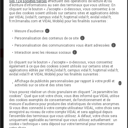
ses 124 sociétés tierces
effectuent des opérations de lecture et/ou
d’écriture d’informations au sein des terminaux que vous utilisez. En
cliquant sur le bouton « J’accepte » ci-dessous, vous consentez à ce
Voir la fiche laboratoire
que des cookies soient utilisés sur certains sites et applications édités
par VIDAL (vidal.fr, campus.vidal.fr, hoptimal.vidal.fr, evidal.vidal.fr,
fr.m3manabu.com et VIDAL Mobile) pour les finalités suivantes :
Mesure d’audience
i
Personnalisation des contenus de ce site
i
Personnalisation des communications vous étant adressées
i
Interaction avec les réseaux sociaux
i
En cliquant sur le bouton « J’accepte » ci-dessous, vous consentez
également à ce que des cookies soient utilisés sur certains sites et
applications édités par VIDAL(vidal.fr, campus.vidal.fr, hoptimal.vidal.fr,
evidal.vidal.fr et VIDAL Mobile) pour les finalités suivantes :
Affichage de publicités personnalisées par rapport à votre profil et
i
activités sur ce site et des sites tiers
Vous pouvez réaliser un choix granulaire en cliquant "Je paramètre les
Espace produit
cookies". Quel que soit votre choix, vous êtes informé que VIDAL utilise
des cookies exemptés de consentement, de fonctionnement et de
mesure d'audience pour produire des statistiques de visites anonymes.
Boutique
Si vous êtes connecté à votre compte utilisateur VIDAL, votre choix sera
VIDAL Expert
enregistré au niveau de votre compte VIDAL et sera appliqué depuis
l’ensemble des terminaux que vous utilisez. A défaut, votre choix sera
VIDAL Hoptimal
uniquement applicable au terminal que vous utilisez actuellement : un
eVIDAL
cookie « technique » sera déposé sur votre terminal pour mémoriser
votre choix.