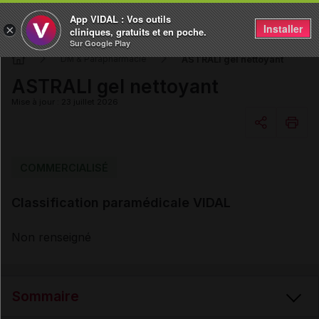
App VIDAL : Vos outils
Installer
×
cliniques, gratuits et en poche.
Sur Google Play
ASTRALI gel nettoyant
DM & Parapharmacie
ASTRALI gel nettoyant
Mise à jour : 23 juillet 2026
Copier l'url
COMMERCIALISÉ
Classification paramédicale VIDAL
Email
Non renseigné
Sommaire