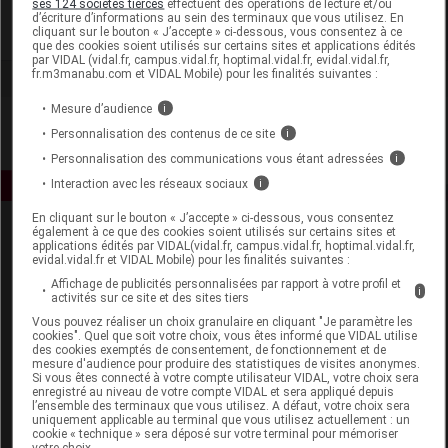
ses 124 sociétés tierces
effectuent des opérations de lecture et/ou
d’écriture d’informations au sein des terminaux que vous utilisez. En
cliquant sur le bouton « J’accepte » ci-dessous, vous consentez à ce
Voir la fiche laboratoire
que des cookies soient utilisés sur certains sites et applications édités
par VIDAL (vidal.fr, campus.vidal.fr, hoptimal.vidal.fr, evidal.vidal.fr,
fr.m3manabu.com et VIDAL Mobile) pour les finalités suivantes :
Mesure d’audience
i
Personnalisation des contenus de ce site
i
Personnalisation des communications vous étant adressées
i
Interaction avec les réseaux sociaux
i
En cliquant sur le bouton « J’accepte » ci-dessous, vous consentez
également à ce que des cookies soient utilisés sur certains sites et
applications édités par VIDAL(vidal.fr, campus.vidal.fr, hoptimal.vidal.fr,
evidal.vidal.fr et VIDAL Mobile) pour les finalités suivantes :
Affichage de publicités personnalisées par rapport à votre profil et
i
activités sur ce site et des sites tiers
Vous pouvez réaliser un choix granulaire en cliquant "Je paramètre les
Espace produit
cookies". Quel que soit votre choix, vous êtes informé que VIDAL utilise
des cookies exemptés de consentement, de fonctionnement et de
mesure d'audience pour produire des statistiques de visites anonymes.
Boutique
Si vous êtes connecté à votre compte utilisateur VIDAL, votre choix sera
VIDAL Expert
enregistré au niveau de votre compte VIDAL et sera appliqué depuis
l’ensemble des terminaux que vous utilisez. A défaut, votre choix sera
VIDAL Hoptimal
uniquement applicable au terminal que vous utilisez actuellement : un
eVIDAL
cookie « technique » sera déposé sur votre terminal pour mémoriser
votre choix.