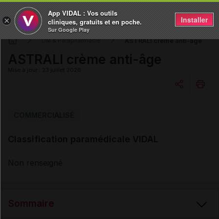
App VIDAL : Vos outils
Installer
×
cliniques, gratuits et en poche.
Sur Google Play
ASTRALI crème anti-âge
DM & Parapharmacie
ASTRALI crème anti-âge
Mise à jour : 23 juillet 2026
Copier l'url
COMMERCIALISÉ
Classification paramédicale VIDAL
Email
Non renseigné
Sommaire