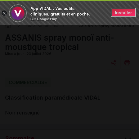
App VIDAL : Vos outils
Installer
×
cliniques, gratuits et en poche.
Sur Google Play
ASSANIS spray monoï anti-mou
DM & Parapharmacie
ASSANIS spray monoï anti-
moustique tropical
Mise à jour : 23 juillet 2026
Copier l'url
COMMERCIALISÉ
Classification paramédicale VIDAL
Email
Non renseigné
Sommaire