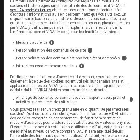
Ce module vous permet de configurer vos réglages en matière de
cookies et technologies similaires afin de décider comment VIDAL et
ses 124 sociétés tierces
effectuent des opérations de lecture et/ou
Majorelle
d’écriture d’informations au sein des terminaux que vous utilisez. En
cliquant sur le bouton « J’accepte » ci-dessous, vous consentez à ce
que des cookies soient utilisés sur certains sites et applications édités
Voir la fiche laboratoire
par VIDAL (vidal.fr, campus.vidal.fr, hoptimal.vidal.fr, evidal.vidal.fr,
fr.m3manabu.com et VIDAL Mobile) pour les finalités suivantes :
Mesure d’audience
i
Personnalisation des contenus de ce site
i
Personnalisation des communications vous étant adressées
i
Interaction avec les réseaux sociaux
i
En cliquant sur le bouton « J’accepte » ci-dessous, vous consentez
également à ce que des cookies soient utilisés sur certains sites et
applications édités par VIDAL(vidal.fr, campus.vidal.fr, hoptimal.vidal.fr,
evidal.vidal.fr et VIDAL Mobile) pour les finalités suivantes :
Affichage de publicités personnalisées par rapport à votre profil et
i
activités sur ce site et des sites tiers
Vous pouvez réaliser un choix granulaire en cliquant "Je paramètre les
cookies". Quel que soit votre choix, vous êtes informé que VIDAL utilise
des cookies exemptés de consentement, de fonctionnement et de
Espace produit
mesure d'audience pour produire des statistiques de visites anonymes.
Si vous êtes connecté à votre compte utilisateur VIDAL, votre choix sera
enregistré au niveau de votre compte VIDAL et sera appliqué depuis
Boutique
l’ensemble des terminaux que vous utilisez. A défaut, votre choix sera
VIDAL Expert
uniquement applicable au terminal que vous utilisez actuellement : un