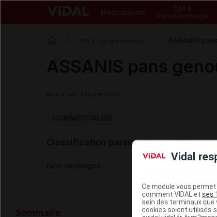
DM &
Médicaments
Parapharmacie
ASSANIS pan
DM & Parapharmacie
ASSANIS pans geno
Mise à jour : 23 juillet 2026
COMMERCIALISÉ
Classification paramédicale VIDAL
Vidal res
Non renseigné
Ce module vous permet d
comment VIDAL et
ses 
sein des terminaux que v
Données ad
cookies soient utilisés s
Sommaire