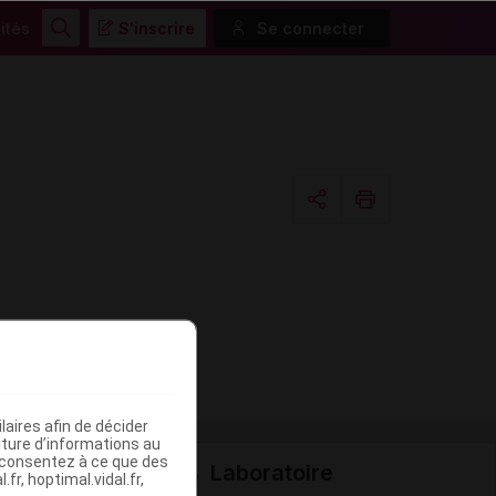
ités
S'inscrire
Se connecter
Rechercher
Copier l'url
Email
aires afin de décider
iture d’informations au
s consentez à ce que des
Laboratoire
fr, hoptimal.vidal.fr,