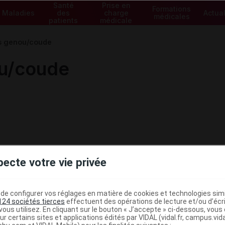
Santé
Prise en
Formations
Maladies
des
charge
Actual
médicales
patients
médicale
s genou/coude
u/coude
pecte votre vie privée
e configurer vos réglages en matière de cookies et technologies simil
124 sociétés tierces
effectuent des opérations de lecture et/ou d’écr
ous utilisez. En cliquant sur le bouton « J’accepte » ci-dessous, vou
ministratives
ur certains sites et applications édités par VIDAL (vidal.fr, campus.vidal.