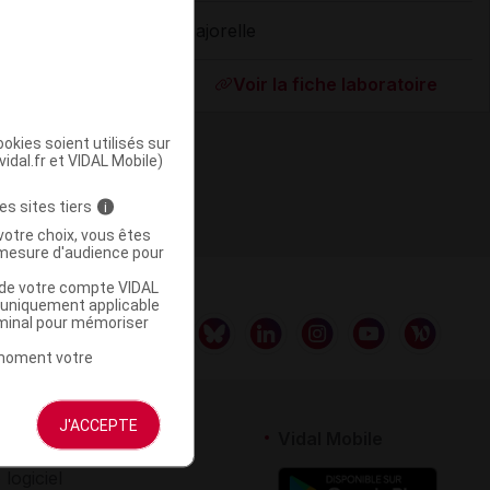
Majorelle
ommercialisé
Voir la fiche laboratoire
okies soient utilisés sur
vidal.fr et VIDAL Mobile)
es sites tiers
i
votre choix, vous êtes
mesure d'audience pour
u de votre compte VIDAL
a uniquement applicable
rminal pour mémoriser
t moment votre
J'ACCEPTE
rtenaires
Vidal Mobile
 logiciel