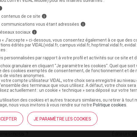
abu.com et VIDAL Mobile) pour les finalités suivantes :
i
ns genou/coude B/7
C
 contenus de ce site
i
s communications vous étant adressées
i
 réseaux sociaux
i
3664789000674
on « J’accepte » ci-dessous, vous consentez également à ce que des co
r
Majorelle
tions édités par VIDAL(vidal.fr, campus.vidal.fr, hoptimal.vidal.fr, evidal.
NR
tes :
s personnalisées par rapport à votre profil et activités sur ce site et d
choix granulaire en cliquant "Je paramètre les cookies". Quel que soit 
ise des cookies exemptés de consentement, de fonctionnement et de 
es de visites anonymes.
 votre compte utilisateur VIDAL, votre choix sera enregistré au nivea
l’ensemble des terminaux que vous utilisez. A défaut, votre choix ser
ilisez actuellement : un cookie « technique » sera déposé sur votre te
’utilisation des cookies et autres traceurs similaires, ou retirer à tou
ge, nous vous invitons à vous rendre sur notre
Politique cookies
.
CCEPTER
JE PARAMÈTRE LES COOKIES
institutionnel
Espace pa
mmes-nous ?
Éditeurs de