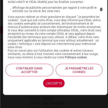
evidal.vidal.fr et VIDAL Mobile) pour les finalités suivantes :
Affichage de publicités personnalisées par rapport à votre profil et
i
activités sur ce site et des sites tiers
Vous pouvez réaliser un choix granulaire en cliquant "Je paramètre les
cookies". Quel que soit votre choix, vous êtes informé que VIDAL utilise
des cookies exemptés de consentement, de fonctionnement et de
mesure d'audience pour produire des statistiques de visites anonymes.
Si vous êtes connecté à votre compte utilisateur VIDAL, votre choix sera
enregistré au niveau de votre compte VIDAL et sera appliqué depuis
l’ensemble des terminaux que vous utilisez. A défaut, votre choix sera
uniquement applicable au terminal que vous utilisez actuellement : un
cookie « technique » sera déposé sur votre terminal pour mémoriser
votre choix.
Pour en savoir plus sur l’utilisation des cookies et autres traceurs
similaires, ou retirer à tout moment votre consentement à leur usage,
nous vous invitons à vous rendre sur notre
Politique cookies
.
Espace produit
CONTINUER SANS
JE PARAMÈTRE LES
ACCEPTER
COOKIES
Boutique
VIDAL Expert
VIDAL Hoptimal
J'ACCEPTE
eVIDAL
VIDAL Mobile
VIDAL widget
VIDAL Sécurisation
VIDAL e-Services