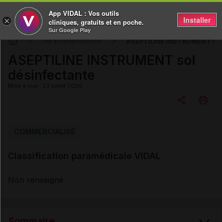
App VIDAL : Vos outils
Installer
×
cliniques, gratuits et en poche.
Sur Google Play
ASEPTILINE INSTRUMENT sol 
DM & Parapharmacie
ASEPTILINE INSTRUMENT sol
désinfectante
Mise à jour : 23 juillet 2026
Copier l'url
COMMERCIALISÉ
Classification paramédicale VIDAL
Email
Non renseigné
Sommaire