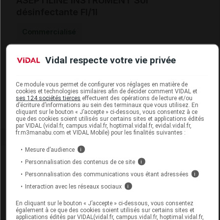
ASEPTILINE INSTRUMENT Sol
désinfectante Fl/1l
Commercialisé
Vidal respecte votre vie privée
Code ACL
7974478
Code EAN
3411110666777
Labo. Distributeur
Ceva Santé Animale
Ce module vous permet de configurer vos réglages en matière de
cookies et technologies similaires afin de décider comment VIDAL et
Remboursement
NR
ses 124 sociétés tierces
effectuent des opérations de lecture et/ou
d’écriture d’informations au sein des terminaux que vous utilisez. En
cliquant sur le bouton « J’accepte » ci-dessous, vous consentez à ce
que des cookies soient utilisés sur certains sites et applications édités
par VIDAL (vidal.fr, campus.vidal.fr, hoptimal.vidal.fr, evidal.vidal.fr,
fr.m3manabu.com et VIDAL Mobile) pour les finalités suivantes :
Mesure d’audience
i
Laboratoire
Personnalisation des contenus de ce site
i
Personnalisation des communications vous étant adressées
i
Ceva Santé Animale
Interaction avec les réseaux sociaux
i
En cliquant sur le bouton « J’accepte » ci-dessous, vous consentez
Voir la fiche laboratoire
également à ce que des cookies soient utilisés sur certains sites et
applications édités par VIDAL(vidal.fr, campus.vidal.fr, hoptimal.vidal.fr,