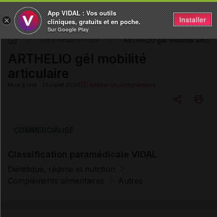
App VIDAL : Vos outils
Installer
×
cliniques, gratuits et en poche.
Sur Google Play
ARTHELIO gél mobilité articul
DM & Parapharmacie
ARTHELIO gél mobilité
articulaire
Mise à jour : 23 juillet 2026
Ajouter un commentaire
Copier l'url
COMMERCIALISÉ
Classification paramédicale VIDAL
Email
Diététique, régime et nutrition
Compléments alimentaires
Autres