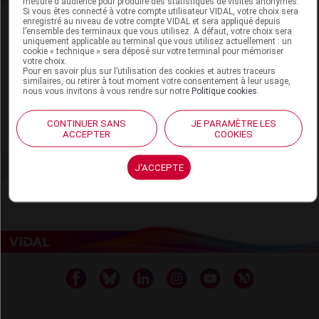
mesure d'audience pour produire des statistiques de visites anonymes.
Si vous êtes connecté à votre compte utilisateur VIDAL, votre choix sera
Laboratoire
enregistré au niveau de votre compte VIDAL et sera appliqué depuis
l’ensemble des terminaux que vous utilisez. A défaut, votre choix sera
uniquement applicable au terminal que vous utilisez actuellement : un
cookie « technique » sera déposé sur votre terminal pour mémoriser
Laboratoire IMMUBIO
votre choix.
Pour en savoir plus sur l’utilisation des cookies et autres traceurs
186, bureaux de la Colline. 92213 Saint-Cloud cedex
similaires, ou retirer à tout moment votre consentement à leur usage,
nous vous invitons à vous rendre sur notre
Politique cookies
.
Tél : 01 85 74 07 52
CONTINUER SANS
JE PARAMÈTRE LES
Voir la fiche laboratoire
ACCEPTER
COOKIES
J'ACCEPTE