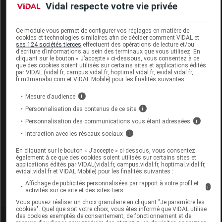
Vidal respecte votre vie privée
Code EAN
3700244201146
Ce module vous permet de configurer vos réglages en matière de
Labo. Distributeur
ImmuBio
cookies et technologies similaires afin de décider comment VIDAL et
ses 124 sociétés tierces
effectuent des opérations de lecture et/ou
Remboursement
NR
d’écriture d’informations au sein des terminaux que vous utilisez. En
cliquant sur le bouton « J’accepte » ci-dessous, vous consentez à ce
que des cookies soient utilisés sur certains sites et applications édités
par VIDAL (vidal.fr, campus.vidal.fr, hoptimal.vidal.fr, evidal.vidal.fr,
fr.m3manabu.com et VIDAL Mobile) pour les finalités suivantes :
Mesure d’audience
i
ARTHELIO Gél mobilité articulaire B/90
Personnalisation des contenus de ce site
i
Commercialisé
Personnalisation des communications vous étant adressées
i
Interaction avec les réseaux sociaux
i
Code EAN
3700244201153
En cliquant sur le bouton « J’accepte » ci-dessous, vous consentez
également à ce que des cookies soient utilisés sur certains sites et
Labo. Distributeur
ImmuBio
applications édités par VIDAL(vidal.fr, campus.vidal.fr, hoptimal.vidal.fr,
evidal.vidal.fr et VIDAL Mobile) pour les finalités suivantes :
Remboursement
NR
Affichage de publicités personnalisées par rapport à votre profil et
i
activités sur ce site et des sites tiers
Vous pouvez réaliser un choix granulaire en cliquant "Je paramètre les
cookies". Quel que soit votre choix, vous êtes informé que VIDAL utilise
des cookies exemptés de consentement, de fonctionnement et de