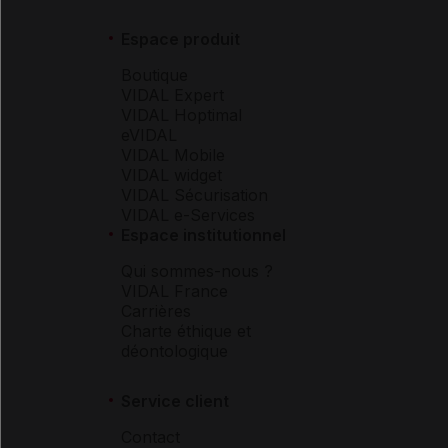
Espace produit
Boutique
VIDAL Expert
VIDAL Hoptimal
eVIDAL
VIDAL Mobile
VIDAL widget
VIDAL Sécurisation
VIDAL e-Services
Espace institutionnel
Qui sommes-nous ?
VIDAL France
Carrières
Charte éthique et
déontologique
Service client
Contact