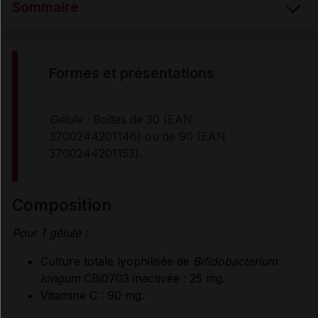
Sommaire
FORMES et PRÉSENTATIONS
formes et présentations
COMPOSITION
Gélule :
Boîtes de 30 (EAN
3700244201146) ou de 90 (EAN
CONSEILS D'UTILISATION
3700244201153).
PRÉCAUTIONS D'EMPLOI
composition
Pour 1 gélule :
Données administratives
Culture totale lyophilisée de
Bifidobacterium
longum
CBi0703 inactivée : 25 mg.
Vitamine C : 90 mg.