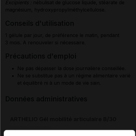
Excipients :
nébulisat de glucose liquide, stéarate de
magnésium, hydroxypropylméthylcellulose.
conseils d'utilisation
1 gélule par jour, de préférence le matin, pendant
3 mois. A renouveler si nécessaire.
précautions d'emploi
Ne pas dépasser la dose journalière conseillée.
Ne se substitue pas à un régime alimentaire varié
et équilibré ni à un mode de vie sain.
Données administratives
ARTHELIO Gél mobilité articulaire B/30
Commercialisé