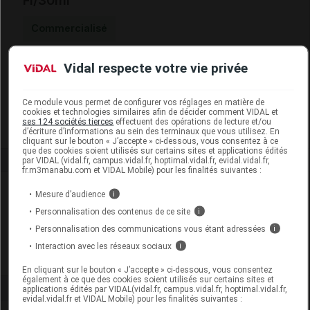
Fl/30ml
Commercialisé
Vidal respecte votre vie privée
Code EAN
3701158203981
Labo. Distributeur
Pharmavance
Remboursement
NR
Ce module vous permet de configurer vos réglages en matière de
cookies et technologies similaires afin de décider comment VIDAL et
ses 124 sociétés tierces
effectuent des opérations de lecture et/ou
d’écriture d’informations au sein des terminaux que vous utilisez. En
cliquant sur le bouton « J’accepte » ci-dessous, vous consentez à ce
que des cookies soient utilisés sur certains sites et applications édités
par VIDAL (vidal.fr, campus.vidal.fr, hoptimal.vidal.fr, evidal.vidal.fr,
fr.m3manabu.com et VIDAL Mobile) pour les finalités suivantes :
Laboratoire
Mesure d’audience
i
Personnalisation des contenus de ce site
i
Pharmavance
Personnalisation des communications vous étant adressées
i
Interaction avec les réseaux sociaux
i
Voir la fiche laboratoire
En cliquant sur le bouton « J’accepte » ci-dessous, vous consentez
également à ce que des cookies soient utilisés sur certains sites et
applications édités par VIDAL(vidal.fr, campus.vidal.fr, hoptimal.vidal.fr,
evidal.vidal.fr et VIDAL Mobile) pour les finalités suivantes :