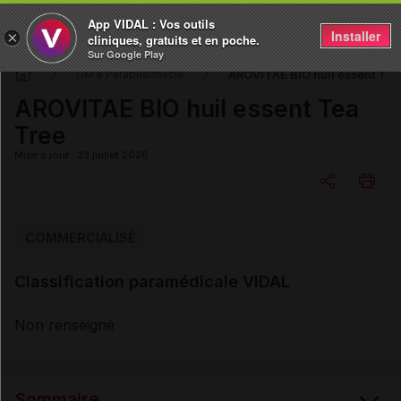
App VIDAL : Vos outils
Installer
×
cliniques, gratuits et en poche.
Sur Google Play
AROVITAE BIO huil essent Tea
DM & Parapharmacie
AROVITAE BIO huil essent Tea
Tree
Mise à jour : 23 juillet 2026
Copier l'url
COMMERCIALISÉ
Classification paramédicale VIDAL
Email
Non renseigné
Sommaire