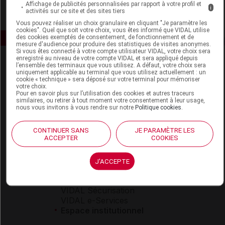
Affichage de publicités personnalisées par rapport à votre profil et
i
activités sur ce site et des sites tiers
Vous pouvez réaliser un choix granulaire en cliquant "Je paramètre les
cookies". Quel que soit votre choix, vous êtes informé que VIDAL utilise
des cookies exemptés de consentement, de fonctionnement et de
mesure d'audience pour produire des statistiques de visites anonymes.
Si vous êtes connecté à votre compte utilisateur VIDAL, votre choix sera
enregistré au niveau de votre compte VIDAL et sera appliqué depuis
l’ensemble des terminaux que vous utilisez. A défaut, votre choix sera
uniquement applicable au terminal que vous utilisez actuellement : un
cookie « technique » sera déposé sur votre terminal pour mémoriser
votre choix.
Pour en savoir plus sur l’utilisation des cookies et autres traceurs
similaires, ou retirer à tout moment votre consentement à leur usage,
nous vous invitons à vous rendre sur notre
Politique cookies
.
Espace produit
Boutique
CONTINUER SANS
JE PARAMÈTRE LES
ACCEPTER
COOKIES
VIDAL Expert
VIDAL Hoptimal
eVIDAL
J'ACCEPTE
VIDAL Mobile
VIDAL widget
VIDAL Sécurisation
VIDAL e-Services
Espace institutionnel