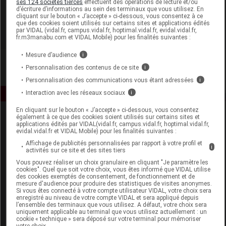
ses 124 sociétés tierces
effectuent des opérations de lecture et/ou
d’écriture d’informations au sein des terminaux que vous utilisez. En
cliquant sur le bouton « J’accepte » ci-dessous, vous consentez à ce
Voir la fiche laboratoire
que des cookies soient utilisés sur certains sites et applications édités
par VIDAL (vidal.fr, campus.vidal.fr, hoptimal.vidal.fr, evidal.vidal.fr,
fr.m3manabu.com et VIDAL Mobile) pour les finalités suivantes :
Mesure d’audience
i
Personnalisation des contenus de ce site
i
Personnalisation des communications vous étant adressées
i
Interaction avec les réseaux sociaux
i
En cliquant sur le bouton « J’accepte » ci-dessous, vous consentez
également à ce que des cookies soient utilisés sur certains sites et
applications édités par VIDAL(vidal.fr, campus.vidal.fr, hoptimal.vidal.fr,
evidal.vidal.fr et VIDAL Mobile) pour les finalités suivantes :
Affichage de publicités personnalisées par rapport à votre profil et
i
activités sur ce site et des sites tiers
Vous pouvez réaliser un choix granulaire en cliquant "Je paramètre les
Espace produit
cookies". Quel que soit votre choix, vous êtes informé que VIDAL utilise
des cookies exemptés de consentement, de fonctionnement et de
mesure d'audience pour produire des statistiques de visites anonymes.
Boutique
Si vous êtes connecté à votre compte utilisateur VIDAL, votre choix sera
VIDAL Expert
enregistré au niveau de votre compte VIDAL et sera appliqué depuis
l’ensemble des terminaux que vous utilisez. A défaut, votre choix sera
VIDAL Hoptimal
uniquement applicable au terminal que vous utilisez actuellement : un
eVIDAL
cookie « technique » sera déposé sur votre terminal pour mémoriser
votre choix.