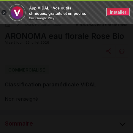
App VIDAL : Vos outils
Installer
×
cliniques, gratuits et en poche.
Sur Google Play
ARONOMA eau florale Rose Bi
DM & Parapharmacie
ARONOMA eau florale Rose Bio
Mise à jour : 23 juillet 2026
Copier l'url
COMMERCIALISÉ
Classification paramédicale VIDAL
Email
Non renseigné
Sommaire