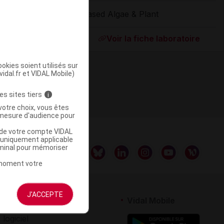
Based Algae & Plant
ommercialisé
Voir la fiche laboratoire
okies soient utilisés sur
vidal.fr et VIDAL Mobile)
es sites tiers
i
votre choix, vous êtes
mesure d'audience pour
u de votre compte VIDAL
a uniquement applicable
rminal pour mémoriser
t moment votre
J'ACCEPTE
rtenaires
Vidal Mobile
 logiciel