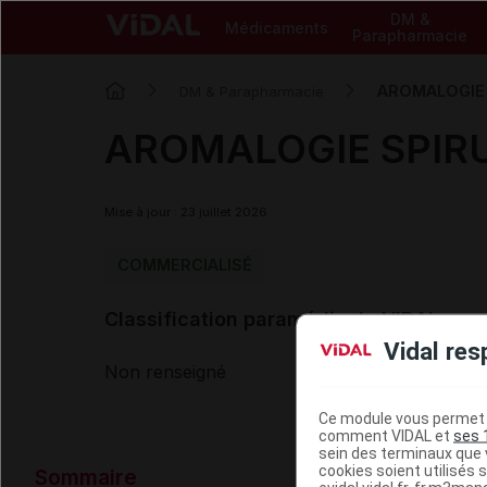
DM &
Médicaments
Parapharmacie
AROMALOGIE 
DM & Parapharmacie
AROMALOGIE SPIRU
Mise à jour : 23 juillet 2026
COMMERCIALISÉ
Classification paramédicale VIDAL
Vidal res
Non renseigné
Ce module vous permet d
comment VIDAL et
ses 
sein des terminaux que v
Données ad
cookies soient utilisés s
Sommaire