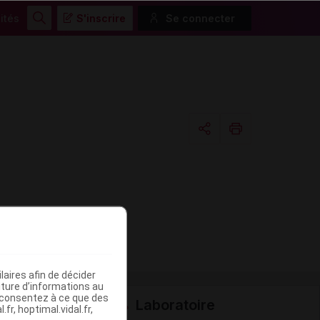
ités
S'inscrire
Se connecter
Rechercher
Copier l'url
Email
aires afin de décider
iture d’informations au
s consentez à ce que des
Laboratoire
fr, hoptimal.vidal.fr,