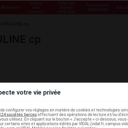
Santé
Prise en
Formations
Maladies
des
charge
Actual
médicales
patients
médicale
SPIRULINE cp
LINE cp
pecte votre vie privée
e configurer vos réglages en matière de cookies et technologies simil
124 sociétés tierces
effectuent des opérations de lecture et/ou d’écr
ous utilisez. En cliquant sur le bouton « J’accepte » ci-dessous, vou
ministratives
ur certains sites et applications édités par VIDAL (vidal.fr, campus.vidal.