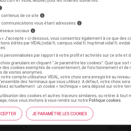
abu.com et VIDAL Mobile) pour les finalités suivantes :
i
 SPIRULINE Cpr B/200
C
 contenus de ce site
i
s communications vous étant adressées
i
 réseaux sociaux
i
3760208170130
on « J’accepte » ci-dessous, vous consentez également à ce que des co
r
Based Algae & Plant
tions édités par VIDAL(vidal.fr, campus.vidal.fr, hoptimal.vidal.fr, evidal.
NR
tes :
s personnalisées par rapport à votre profil et activités sur ce site et d
choix granulaire en cliquant "Je paramètre les cookies". Quel que soit 
ise des cookies exemptés de consentement, de fonctionnement et de 
es de visites anonymes.
 votre compte utilisateur VIDAL, votre choix sera enregistré au nivea
l’ensemble des terminaux que vous utilisez. A défaut, votre choix ser
ilisez actuellement : un cookie « technique » sera déposé sur votre te
’utilisation des cookies et autres traceurs similaires, ou retirer à tou
ge, nous vous invitons à vous rendre sur notre
Politique cookies
.
CCEPTER
JE PARAMÈTRE LES COOKIES
institutionnel
Espace pa
mmes-nous ?
Éditeurs de