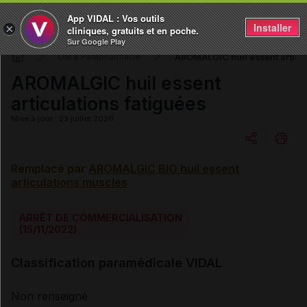
App VIDAL : Vos outils
Installer
×
cliniques, gratuits et en poche.
Sur Google Play
AROMALGIC huil essent articul
DM & Parapharmacie
AROMALGIC huil essent
articulations fatiguées
Mise à jour : 23 juillet 2026
Remplacé par
AROMALGIC BIO huil essent
Copier l'url
articulations muscles
Email
ARRÊT DE COMMERCIALISATION
(15/11/2022)
Classification paramédicale VIDAL
Non renseigné