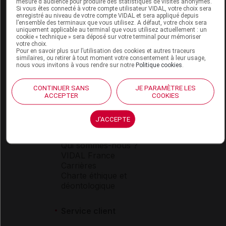
mesure d'audience pour produire des statistiques de visites anonymes.
Si vous êtes connecté à votre compte utilisateur VIDAL, votre choix sera
enregistré au niveau de votre compte VIDAL et sera appliqué depuis
l’ensemble des terminaux que vous utilisez. A défaut, votre choix sera
Espace produit
uniquement applicable au terminal que vous utilisez actuellement : un
cookie « technique » sera déposé sur votre terminal pour mémoriser
votre choix.
Boutique
Pour en savoir plus sur l’utilisation des cookies et autres traceurs
VIDAL Expert
similaires, ou retirer à tout moment votre consentement à leur usage,
nous vous invitons à vous rendre sur notre
Politique cookies
.
VIDAL Hoptimal
eVIDAL
VIDAL Mobile
CONTINUER SANS
JE PARAMÈTRE LES
ACCEPTER
COOKIES
VIDAL widget
VIDAL Sécurisation
VIDAL e-Services
J'ACCEPTE
Espace institutionnel
Qui sommes-nous ?
VIDAL France
Carrières
Charte éthique et
déontologique
Service client