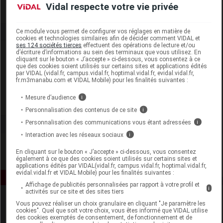
Vidal respecte votre vie privée
Ce module vous permet de configurer vos réglages en matière de
cookies et technologies similaires afin de décider comment VIDAL et
ses 124 sociétés tierces
effectuent des opérations de lecture et/ou
Laboratoire
d’écriture d’informations au sein des terminaux que vous utilisez. En
cliquant sur le bouton « J’accepte » ci-dessous, vous consentez à ce
que des cookies soient utilisés sur certains sites et applications édités
par VIDAL (vidal.fr, campus.vidal.fr, hoptimal.vidal.fr, evidal.vidal.fr,
Pranarôm France
fr.m3manabu.com et VIDAL Mobile) pour les finalités suivantes :
Mesure d’audience
i
Voir la fiche laboratoire
Personnalisation des contenus de ce site
i
Personnalisation des communications vous étant adressées
i
Interaction avec les réseaux sociaux
i
En cliquant sur le bouton « J’accepte » ci-dessous, vous consentez
également à ce que des cookies soient utilisés sur certains sites et
applications édités par VIDAL(vidal.fr, campus.vidal.fr, hoptimal.vidal.fr,
evidal.vidal.fr et VIDAL Mobile) pour les finalités suivantes :
Affichage de publicités personnalisées par rapport à votre profil et
i
activités sur ce site et des sites tiers
Vous pouvez réaliser un choix granulaire en cliquant "Je paramètre les
cookies". Quel que soit votre choix, vous êtes informé que VIDAL utilise
des cookies exemptés de consentement, de fonctionnement et de