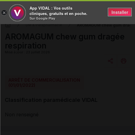
App VIDAL : Vos outils
Installer
×
cliniques, gratuits et en poche.
Sur Google Play
AROMAGUM chew gum dragée 
DM & Parapharmacie
AROMAGUM chew gum dragée
respiration
Mise à jour : 23 juillet 2026
Copier l'url
ARRÊT DE COMMERCIALISATION
(01/01/2022)
Email
Classification paramédicale VIDAL
Non renseigné