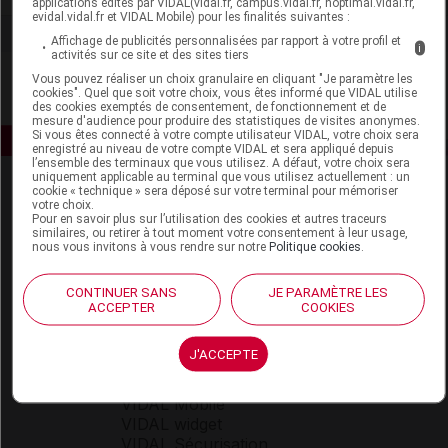
applications édités par VIDAL(vidal.fr, campus.vidal.fr, hoptimal.vidal.fr,
evidal.vidal.fr et VIDAL Mobile) pour les finalités suivantes :
Affichage de publicités personnalisées par rapport à votre profil et
i
activités sur ce site et des sites tiers
Vous pouvez réaliser un choix granulaire en cliquant "Je paramètre les
cookies". Quel que soit votre choix, vous êtes informé que VIDAL utilise
des cookies exemptés de consentement, de fonctionnement et de
mesure d'audience pour produire des statistiques de visites anonymes.
Si vous êtes connecté à votre compte utilisateur VIDAL, votre choix sera
enregistré au niveau de votre compte VIDAL et sera appliqué depuis
l’ensemble des terminaux que vous utilisez. A défaut, votre choix sera
uniquement applicable au terminal que vous utilisez actuellement : un
cookie « technique » sera déposé sur votre terminal pour mémoriser
votre choix.
Pour en savoir plus sur l’utilisation des cookies et autres traceurs
similaires, ou retirer à tout moment votre consentement à leur usage,
nous vous invitons à vous rendre sur notre
Politique cookies
.
Espace produit
CONTINUER SANS
JE PARAMÈTRE LES
ACCEPTER
COOKIES
Boutique
VIDAL Expert
J'ACCEPTE
VIDAL Hoptimal
eVIDAL
VIDAL Mobile
VIDAL widget
VIDAL Sécurisation