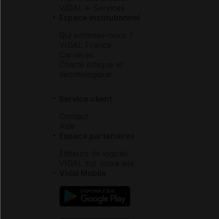
VIDAL e-Services
Espace institutionnel
Qui sommes-nous ?
VIDAL France
Carrières
Charte éthique et
déontologique
Service client
Contact
Aide
Espace partenaires
Éditeurs de logiciel
VIDAL sur votre site
Vidal Mobile