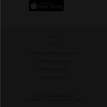
Presse
-
CGU
-
Conditions générales de vente
-
Données personnelles
-
Politique cookies
-
Mentions légales
Fréquentation certifiée par
l'ACPM/OJD
|
Copyright 2026 Vidal