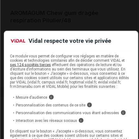
AROMAGUM Chew gum dragée
respiration Pilulier/48
Supprimé
Vidal respecte votre vie privée
Code EAN
3440819969506
Ce module vous permet de configurer vos réglages en matière de
Labo. Distributeur
Cosmédiet Biotechnie
cookies et technologies similaires afin de décider comment VIDAL et
ses 124 sociétés tierces
effectuent des opérations de lecture et/ou
Remboursement
NR
d’écriture d’informations au sein des terminaux que vous utilisez. En
cliquant sur le bouton « J’accepte » ci-dessous, vous consentez à ce
que des cookies soient utilisés sur certains sites et applications édités
par VIDAL (vidal.fr, campus.vidal.fr, hoptimal.vidal.fr, evidal.vidal.fr,
fr.m3manabu.com et VIDAL Mobile) pour les finalités suivantes :
Mesure d’audience
i
Laboratoire
Personnalisation des contenus de ce site
i
Personnalisation des communications vous étant adressées
i
Cosmédiet Biotechnie
Interaction avec les réseaux sociaux
i
En cliquant sur le bouton « J’accepte » ci-dessous, vous consentez
Voir la fiche laboratoire
également à ce que des cookies soient utilisés sur certains sites et