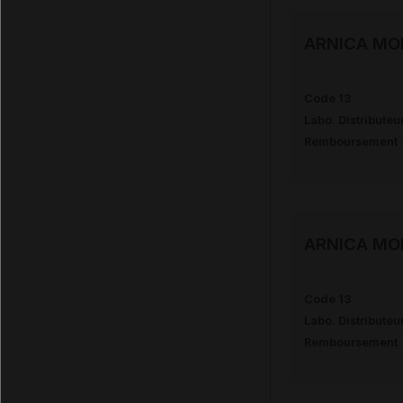
ARNICA MO
Code 13
Labo. Distributeu
Remboursement
ARNICA MO
Code 13
Labo. Distributeu
Remboursement