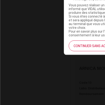
Vous pouvez réaliser un 
informé que VIDAL util
produire des statistiqu
ARNICA MO
Si vous êtes connecté à
et sera appliqué depuis 
au terminal que vous ut
votre choix.
Code 13
Pour en savoir plus sur l
consentement à leur usa
Labo. Distributeu
Remboursement
CONTINUER SANS A
ARNICA MO
Code 13
Labo. Distributeu
Remboursement