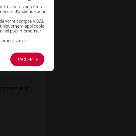
votre choix, vous êtes
mesure d'audience pour
ommercialisé
u de votre compte VIDAL
a uniquement applicable
rminal pour mémoriser
t moment votre
J'ACCEPTE
ommercialisé