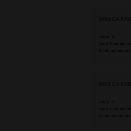
ARNICA MO
Code 13
Labo. Distributeu
Remboursement
ARNICA MO
Code 13
Labo. Distributeu
Remboursement