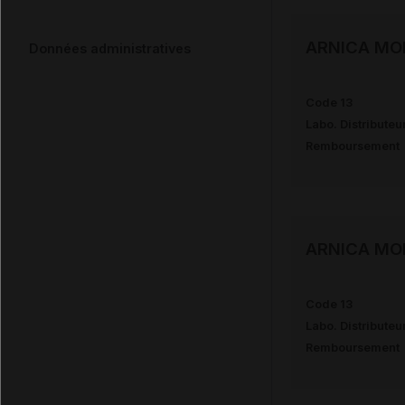
ARNICA MO
Données administratives
Code 13
Labo. Distributeu
Remboursement
ARNICA MO
Code 13
Labo. Distributeu
Remboursement