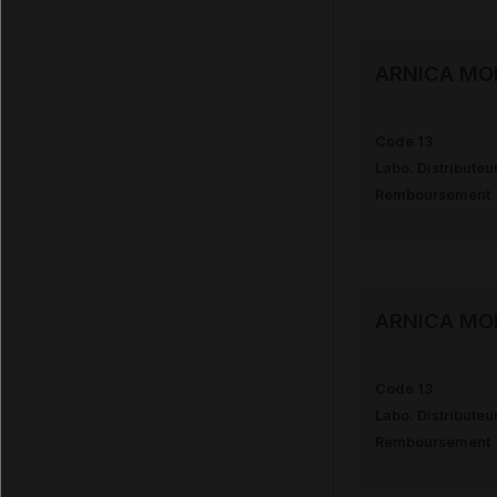
ARNICA MO
Code 13
Labo. Distributeu
Remboursement
ARNICA MO
Code 13
Labo. Distributeu
Remboursement