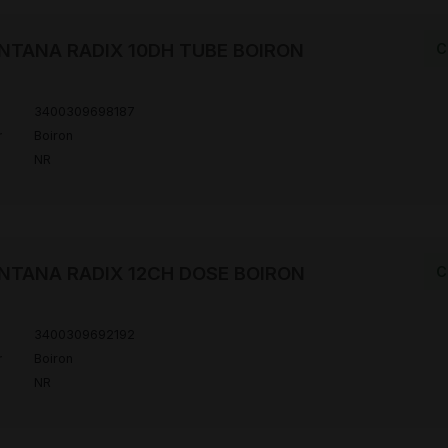
NTANA RADIX 10DH TUBE BOIRON
C
3400309698187
r
Boiron
NR
NTANA RADIX 12CH DOSE BOIRON
C
3400309692192
r
Boiron
NR