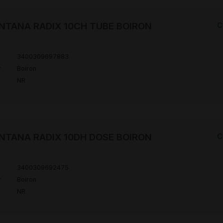
NTANA RADIX 10CH TUBE BOIRON
C
3400309697883
r
Boiron
NR
NTANA RADIX 10DH DOSE BOIRON
C
3400309692475
r
Boiron
NR