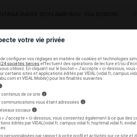
TANA RADIX 15CH AMP.BUV. 30u BOIRON
C
3400309690068
pecte votre vie privée
r
Boiron
NR
e configurer vos réglages en matière de cookies et technologies simil
124 sociétés tierces
effectuent des opérations de lecture et/ou d’écr
ous utilisez. En cliquant sur le bouton « J’accepte » ci-dessous, vou
ur certains sites et applications édités par VIDAL (vidal.fr, campus.vidal.
abu.com et VIDAL Mobile) pour les finalités suivantes :
TANA RADIX 15CH AMP.BUV. EAU 30u
C
i
 contenus de ce site
i
s communications vous étant adressées
i
3400309690907
 réseaux sociaux
i
r
Boiron
on « J’accepte » ci-dessous, vous consentez également à ce que des co
tions édités par VIDAL(vidal.fr, campus.vidal.fr, hoptimal.vidal.fr, evidal.
NR
tes :
s personnalisées par rapport à votre profil et activités sur ce site et d