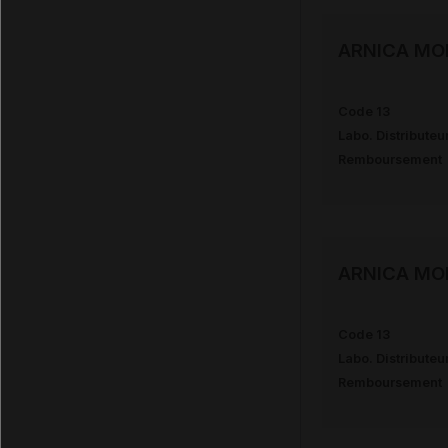
ARNICA MO
Code 13
Labo. Distributeu
Remboursement
ARNICA MO
Code 13
Labo. Distributeu
Remboursement