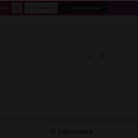
ités
S'inscrire
Se connecter
Rechercher
Copier l'url
Email
Laboratoire