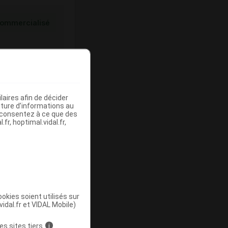
ommercialisé
aires afin de décider
iture d’informations au
s consentez à ce que des
fr, hoptimal.vidal.fr,
ommercialisé
okies soient utilisés sur
vidal.fr et VIDAL Mobile)
es sites tiers
i