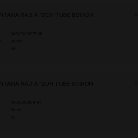
NTANA RADIX 12CH TUBE BOIRON
C
3400309697906
r
Boiron
NR
NTANA RADIX 12DH TUBE BOIRON
C
3400309698194
r
Boiron
NR