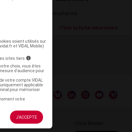
Arkopharma
Supprimé
Voir la fiche laboratoire
okies soient utilisés sur
vidal.fr et VIDAL Mobile)
es sites tiers
i
votre choix, vous êtes
mesure d'audience pour
u de votre compte VIDAL
a uniquement applicable
rminal pour mémoriser
t moment votre
J'ACCEPTE
rtenaires
Vidal Mobile