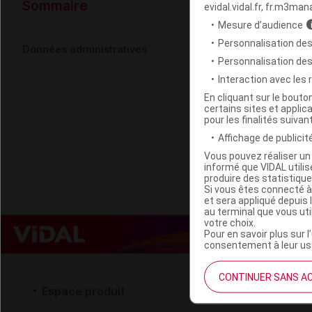
Données ad
Sommaire
evidal.vidal.fr, fr.m3man
Mesure d’audience
Personnalisation des
ARKOVITAL 
Données administratives
Personnalisation de
Interaction avec les
Code EAN
En cliquant sur le bout
certains sites et applica
Labo. Distributeu
pour les finalités suivan
Remboursement
Affichage de publicité
Vous pouvez réaliser un 
informé que VIDAL util
produire des statistiqu
Si vous êtes connecté à
et sera appliqué depuis 
au terminal que vous ut
votre choix.
Pour en savoir plus sur l
consentement à leur usa
CONTINUER SANS A
Espace produit
Espace 