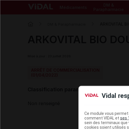
DM &
Médicaments
Parapharmacie
ARKOVITAL B
DM & Parapharmacie
ARKOVITAL BIO DO
Mise à jour : 23 juillet 2026
ARRÊT DE COMMERCIALISATION
(01/04/2022)
Classification paramédicale VIDAL
Vidal res
Non renseigné
Ce module vous permet d
comment VIDAL et
ses 
sein des terminaux que v
cookies soient utilisés s