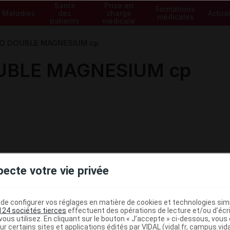
Santé
Prise en
Formations
Maladies
des
charge
Actual
médicales
patients
médicale
IO DOUBLE MAGNESIUM cp
UBLE MAGNESIUM cp
pecte votre vie privée
e configurer vos réglages en matière de cookies et technologies simil
124 sociétés tierces
effectuent des opérations de lecture et/ou d’écr
ous utilisez. En cliquant sur le bouton « J’accepte » ci-dessous, vou
ur certains sites et applications édités par VIDAL (vidal.fr, campus.vidal.