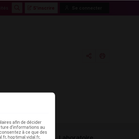
ités
S'inscrire
Se connecter
Rechercher
Copier l'url
Email
aires afin de décider
iture d’informations au
s consentez à ce que des
Laboratoire
fr, hoptimal.vidal.fr,