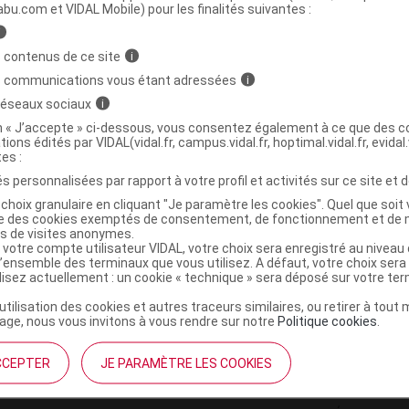
ministratives
abu.com et VIDAL Mobile) pour les finalités suivantes :
i
 contenus de ce site
i
BIO DOUBLE MAGNESIUM Cpr B/30
s communications vous étant adressées
i
 réseaux sociaux
i
3578835501049
on « J’accepte » ci-dessous, vous consentez également à ce que des co
tions édités par VIDAL(vidal.fr, campus.vidal.fr, hoptimal.vidal.fr, evidal.
r
Arkopharma
tes :
NR
s personnalisées par rapport à votre profil et activités sur ce site et d
choix granulaire en cliquant "Je paramètre les cookies". Quel que soit 
ise des cookies exemptés de consentement, de fonctionnement et de 
es de visites anonymes.
 votre compte utilisateur VIDAL, votre choix sera enregistré au nivea
l’ensemble des terminaux que vous utilisez. A défaut, votre choix ser
ilisez actuellement : un cookie « technique » sera déposé sur votre te
’utilisation des cookies et autres traceurs similaires, ou retirer à tou
ge, nous vous invitons à vous rendre sur notre
Politique cookies
.
CCEPTER
JE PARAMÈTRE LES COOKIES
institutionnel
Espace pa