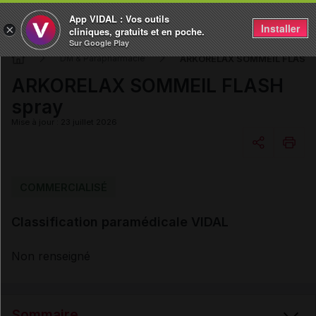
App VIDAL : Vos outils
Installer
×
cliniques, gratuits et en poche.
Sur Google Play
ARKORELAX SOMMEIL FLASH 
DM & Parapharmacie
ARKORELAX SOMMEIL FLASH
spray
Mise à jour : 23 juillet 2026
Copier l'url
COMMERCIALISÉ
Classification paramédicale VIDAL
Email
Non renseigné
Sommaire