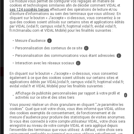
Ce module vous permet de configurer vos réglages en matière de
cookies et technologies similaires afin de décider comment VIDAL et
ses 124 sociétés tierces
effectuent des opérations de lecture et/ou
Arkopharma
d’écriture d’informations au sein des terminaux que vous utilisez. En
cliquant sur le bouton « J’accepte » ci-dessous, vous consentez à ce
que des cookies soient utilisés sur certains sites et applications édités
Voir la fiche laboratoire
par VIDAL (vidal.fr, campus.vidal.fr, hoptimal.vidal.fr, evidal.vidal.fr,
fr.m3manabu.com et VIDAL Mobile) pour les finalités suivantes :
Mesure d’audience
i
Personnalisation des contenus de ce site
i
Personnalisation des communications vous étant adressées
i
Interaction avec les réseaux sociaux
i
En cliquant sur le bouton « J’accepte » ci-dessous, vous consentez
également à ce que des cookies soient utilisés sur certains sites et
applications édités par VIDAL(vidal.fr, campus.vidal.fr, hoptimal.vidal.fr,
evidal.vidal.fr et VIDAL Mobile) pour les finalités suivantes :
Affichage de publicités personnalisées par rapport à votre profil et
i
activités sur ce site et des sites tiers
Vous pouvez réaliser un choix granulaire en cliquant "Je paramètre les
cookies". Quel que soit votre choix, vous êtes informé que VIDAL utilise
des cookies exemptés de consentement, de fonctionnement et de
Espace produit
mesure d'audience pour produire des statistiques de visites anonymes.
Si vous êtes connecté à votre compte utilisateur VIDAL, votre choix sera
enregistré au niveau de votre compte VIDAL et sera appliqué depuis
Boutique
l’ensemble des terminaux que vous utilisez. A défaut, votre choix sera
VIDAL Expert
uniquement applicable au terminal que vous utilisez actuellement : un