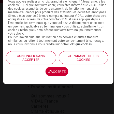
Vous pouvez réaliser un choix granulaire en cliquant "Je paramètre les
cookies". Quel que soit votre choix, vous êtes informé que VIDAL utilise
des cookies exemptés de consentement, de fonctionnement et de
mesure d'audience pour produire des statistiques de visites anonymes.
Si vous êtes connecté à votre compte utilisateur VIDAL, votre choix sera
enregistré au niveau de votre compte VIDAL et sera appliqué depuis
l’ensemble des terminaux que vous utilisez. A défaut, votre choix sera
uniquement applicable au terminal que vous utilisez actuellement : un
cookie « technique » sera déposé sur votre terminal pour mémoriser
votre choix.
Espace produit
Pour en savoir plus sur l’utilisation des cookies et autres traceurs
similaires, ou retirer à tout moment votre consentement à leur usage,
nous vous invitons à vous rendre sur notre
Politique cookies
.
Boutique
VIDAL Expert
VIDAL Hoptimal
CONTINUER SANS
JE PARAMÈTRE LES
ACCEPTER
COOKIES
eVIDAL
VIDAL Mobile
VIDAL widget
J'ACCEPTE
VIDAL Sécurisation
VIDAL e-Services
Espace institutionnel
Qui sommes-nous ?
VIDAL France
Carrières
Charte éthique et