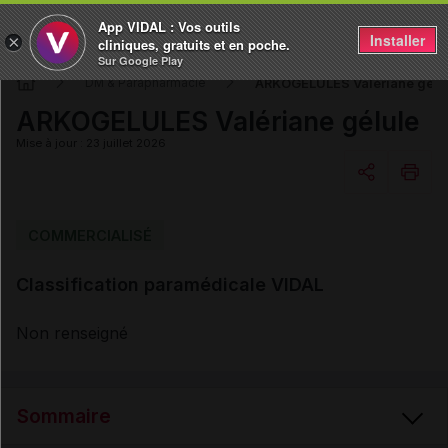
App VIDAL : Vos outils
Installer
×
cliniques, gratuits et en poche.
Sur Google Play
ARKOGELULES Valériane gélu
DM & Parapharmacie
ARKOGELULES Valériane gélule
Mise à jour : 23 juillet 2026
Copier l'url
COMMERCIALISÉ
Classification paramédicale VIDAL
Email
Non renseigné
Sommaire