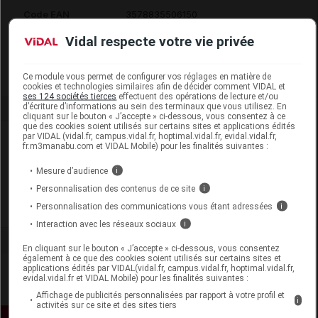
Code EAN
3578835506150
Labo. Distributeur
Arkopharma
Vidal respecte votre vie privée
Remboursement
NR
Ce module vous permet de configurer vos réglages en matière de
cookies et technologies similaires afin de décider comment VIDAL et
ses 124 sociétés tierces
effectuent des opérations de lecture et/ou
d’écriture d’informations au sein des terminaux que vous utilisez. En
cliquant sur le bouton « J’accepte » ci-dessous, vous consentez à ce
que des cookies soient utilisés sur certains sites et applications édités
par VIDAL (vidal.fr, campus.vidal.fr, hoptimal.vidal.fr, evidal.vidal.fr,
Laboratoire
fr.m3manabu.com et VIDAL Mobile) pour les finalités suivantes :
Mesure d’audience
i
Arkopharma
Personnalisation des contenus de ce site
i
Personnalisation des communications vous étant adressées
i
Voir la fiche laboratoire
Interaction avec les réseaux sociaux
i
En cliquant sur le bouton « J’accepte » ci-dessous, vous consentez
également à ce que des cookies soient utilisés sur certains sites et
applications édités par VIDAL(vidal.fr, campus.vidal.fr, hoptimal.vidal.fr,
evidal.vidal.fr et VIDAL Mobile) pour les finalités suivantes :
Affichage de publicités personnalisées par rapport à votre profil et
i
activités sur ce site et des sites tiers