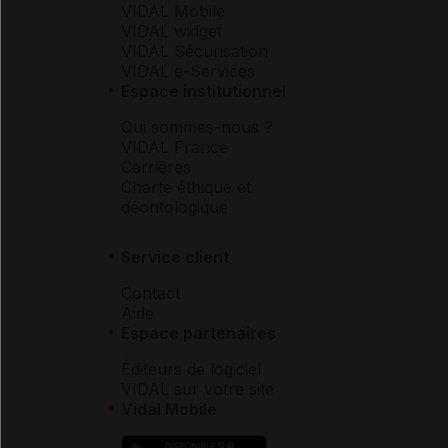
VIDAL Mobile
VIDAL widget
VIDAL Sécurisation
VIDAL e-Services
Espace institutionnel
Qui sommes-nous ?
VIDAL France
Carrières
Charte éthique et
déontologique
Service client
Contact
Aide
Espace partenaires
Éditeurs de logiciel
VIDAL sur votre site
Vidal Mobile