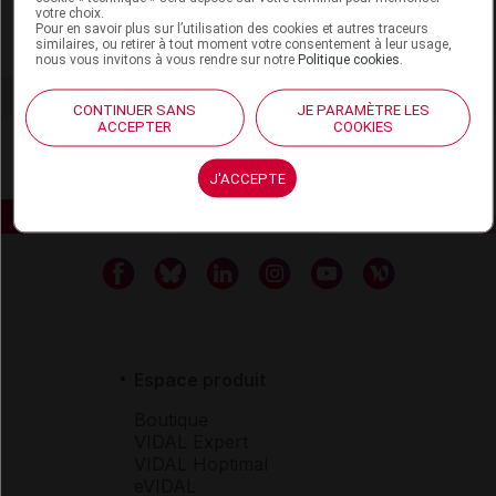
votre choix.
Pour en savoir plus sur l’utilisation des cookies et autres traceurs
similaires, ou retirer à tout moment votre consentement à leur usage,
Voir la fiche laboratoire
nous vous invitons à vous rendre sur notre
Politique cookies
.
CONTINUER SANS
JE PARAMÈTRE LES
ACCEPTER
COOKIES
J'ACCEPTE
Espace produit
Boutique
VIDAL Expert
VIDAL Hoptimal
eVIDAL