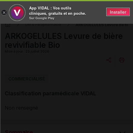
App VIDAL : Vos outils
Installer
×
cliniques, gratuits et en poche.
Sur Google Play
ARKOGELULES Levure de bière 
DM & Parapharmacie
ARKOGELULES Levure de bière
revivifiable Bio
Mise à jour : 23 juillet 2026
Copier l'url
COMMERCIALISÉ
Classification paramédicale VIDAL
Email
Non renseigné
Sommaire