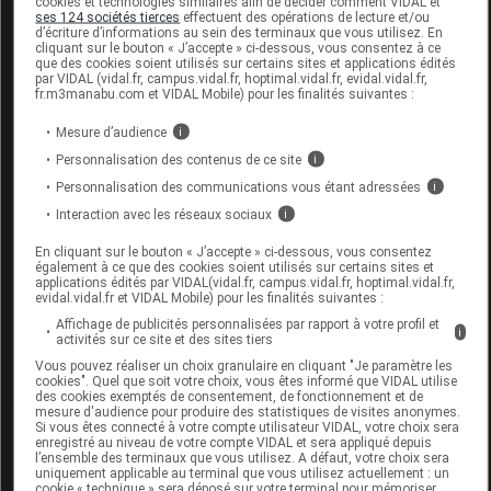
cookies et technologies similaires afin de décider comment VIDAL et
ses 124 sociétés tierces
effectuent des opérations de lecture et/ou
d’écriture d’informations au sein des terminaux que vous utilisez. En
cliquant sur le bouton « J’accepte » ci-dessous, vous consentez à ce
que des cookies soient utilisés sur certains sites et applications édités
par VIDAL (vidal.fr, campus.vidal.fr, hoptimal.vidal.fr, evidal.vidal.fr,
fr.m3manabu.com et VIDAL Mobile) pour les finalités suivantes :
ARKOGELULES Levure de bière
revivifiable Bio Gél Fl/45
Mesure d’audience
i
Personnalisation des contenus de ce site
i
Commercialisé
Personnalisation des communications vous étant adressées
i
Interaction avec les réseaux sociaux
i
Code EAN
3578835500585
En cliquant sur le bouton « J’accepte » ci-dessous, vous consentez
Labo. Distributeur
Arkopharma
également à ce que des cookies soient utilisés sur certains sites et
applications édités par VIDAL(vidal.fr, campus.vidal.fr, hoptimal.vidal.fr,
Remboursement
NR
evidal.vidal.fr et VIDAL Mobile) pour les finalités suivantes :
Affichage de publicités personnalisées par rapport à votre profil et
i
activités sur ce site et des sites tiers
Vous pouvez réaliser un choix granulaire en cliquant "Je paramètre les
cookies". Quel que soit votre choix, vous êtes informé que VIDAL utilise
des cookies exemptés de consentement, de fonctionnement et de
mesure d'audience pour produire des statistiques de visites anonymes.
Si vous êtes connecté à votre compte utilisateur VIDAL, votre choix sera
Laboratoire
enregistré au niveau de votre compte VIDAL et sera appliqué depuis
l’ensemble des terminaux que vous utilisez. A défaut, votre choix sera
uniquement applicable au terminal que vous utilisez actuellement : un
Arkopharma
cookie « technique » sera déposé sur votre terminal pour mémoriser