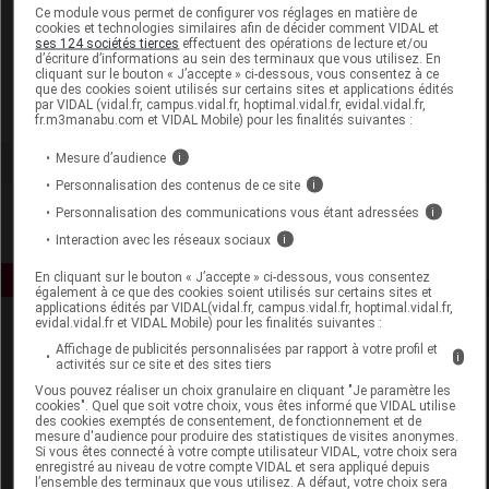
Laboratoire
Ce module vous permet de configurer vos réglages en matière de
cookies et technologies similaires afin de décider comment VIDAL et
ses 124 sociétés tierces
effectuent des opérations de lecture et/ou
d’écriture d’informations au sein des terminaux que vous utilisez. En
Arkopharma
cliquant sur le bouton « J’accepte » ci-dessous, vous consentez à ce
que des cookies soient utilisés sur certains sites et applications édités
par VIDAL (vidal.fr, campus.vidal.fr, hoptimal.vidal.fr, evidal.vidal.fr,
Voir la fiche laboratoire
fr.m3manabu.com et VIDAL Mobile) pour les finalités suivantes :
Mesure d’audience
i
Personnalisation des contenus de ce site
i
Personnalisation des communications vous étant adressées
i
Interaction avec les réseaux sociaux
i
En cliquant sur le bouton « J’accepte » ci-dessous, vous consentez
également à ce que des cookies soient utilisés sur certains sites et
applications édités par VIDAL(vidal.fr, campus.vidal.fr, hoptimal.vidal.fr,
evidal.vidal.fr et VIDAL Mobile) pour les finalités suivantes :
Affichage de publicités personnalisées par rapport à votre profil et
i
activités sur ce site et des sites tiers
Vous pouvez réaliser un choix granulaire en cliquant "Je paramètre les
cookies". Quel que soit votre choix, vous êtes informé que VIDAL utilise
des cookies exemptés de consentement, de fonctionnement et de
mesure d'audience pour produire des statistiques de visites anonymes.
Espace produit
Si vous êtes connecté à votre compte utilisateur VIDAL, votre choix sera
enregistré au niveau de votre compte VIDAL et sera appliqué depuis
Boutique
l’ensemble des terminaux que vous utilisez. A défaut, votre choix sera