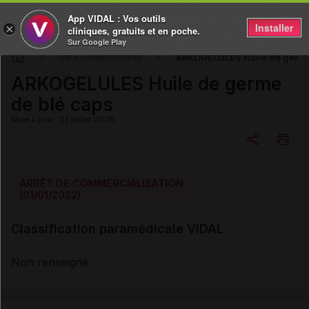
App VIDAL : Vos outils
Installer
×
cliniques, gratuits et en poche.
Sur Google Play
ARKOGELULES Huile de germe
DM & Parapharmacie
ARKOGELULES Huile de germe
de blé caps
Mise à jour : 23 juillet 2026
Copier l'url
ARRÊT DE COMMERCIALISATION
(01/01/2022)
Email
Classification paramédicale VIDAL
Non renseigné