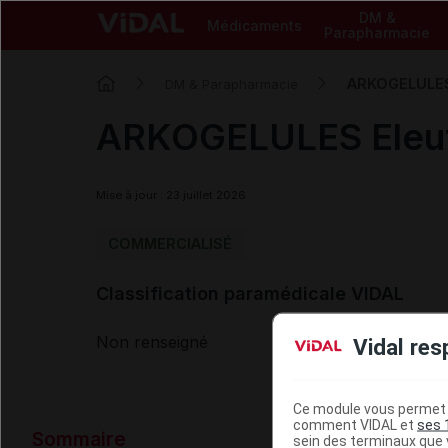
DM &
Médicaments
Parapharmacie
ARKOGELULES 
DM & Parapharmacie
ARKOGELULES Eleut
Mise à jour : 23 juillet 2026
COMMERCIALISÉ
Classification paramédicale VIDAL
Non renseigné
Vidal res
Ce module vous permet d
comment VIDAL et
ses 
Sommaire
sein des terminaux que v