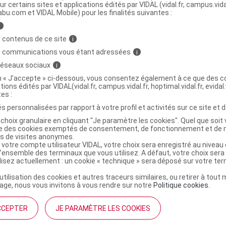
ur certains sites et applications édités par VIDAL (vidal.fr, campus.vidal.
abu.com et VIDAL Mobile) pour les finalités suivantes :
i
 contenus de ce site
i
s communications vous étant adressées
i
 réseaux sociaux
i
on « J’accepte » ci-dessous, vous consentez également à ce que des co
tions édités par VIDAL(vidal.fr, campus.vidal.fr, hoptimal.vidal.fr, evidal.
tes :
s personnalisées par rapport à votre profil et activités sur ce site et d
choix granulaire en cliquant "Je paramètre les cookies". Quel que soit 
ise des cookies exemptés de consentement, de fonctionnement et de 
es de visites anonymes.
 votre compte utilisateur VIDAL, votre choix sera enregistré au nivea
l’ensemble des terminaux que vous utilisez. A défaut, votre choix ser
ilisez actuellement : un cookie « technique » sera déposé sur votre te
’utilisation des cookies et autres traceurs similaires, ou retirer à tou
ge, nous vous invitons à vous rendre sur notre
Politique cookies
.
CCEPTER
JE PARAMÈTRE LES COOKIES