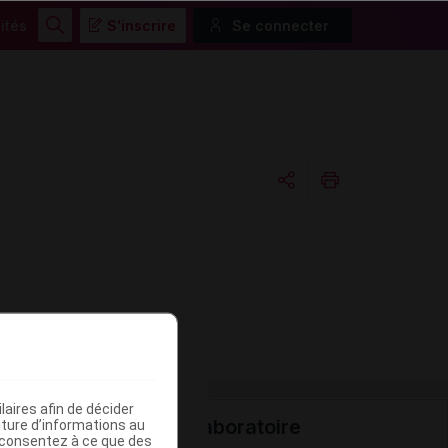
ités
S'inscrire
Se connecter
Rechercher
Copier l'url
Email
aires afin de décider
Laboratoire
iture d’informations au
Données administr
s consentez à ce que des