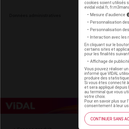
cookies soient utilisés s
evidal.vidal.fr, fr.m3man
Mesure d’audience
Données administratives
Personnalisation des
Personnalisation de
Interaction avec les
En cliquant sur le bout
certains sites et applica
pour les finalités suivan
Affichage de publicité
Vous pouvez réaliser un 
informé que VIDAL util
produire des statistiqu
Si vous êtes connecté à
et sera appliqué depuis 
au terminal que vous ut
votre choix.
Pour en savoir plus sur l
consentement à leur usa
CONTINUER SANS A