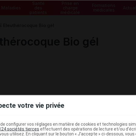
Santé
Prise en
Formations
Maladies
des
charge
Actual
médicales
patients
médicale
Eleuthérocoque Bio gél
hérocoque Bio gél
pecte votre vie privée
e configurer vos réglages en matière de cookies et technologies simil
124 sociétés tierces
effectuent des opérations de lecture et/ou d’écr
ous utilisez. En cliquant sur le bouton « J’accepte » ci-dessous, vou