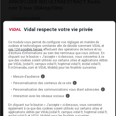
ARKOFLUIDE BIO ULTRAEXTRACT Radis
noir S buv 30Amp/10ml
Commercialisé
Vidal respecte votre vie privée
Code EAN
3578835502183
Labo. Distributeur
Arkopharma
Ce module vous permet de configurer vos réglages en matière de
Remboursement
NR
cookies et technologies similaires afin de décider comment VIDAL et
ses 124 sociétés tierces
effectuent des opérations de lecture et/ou
d’écriture d’informations au sein des terminaux que vous utilisez. En
cliquant sur le bouton « J’accepte » ci-dessous, vous consentez à ce
que des cookies soient utilisés sur certains sites et applications édités
par VIDAL (vidal.fr, campus.vidal.fr, hoptimal.vidal.fr, evidal.vidal.fr,
fr.m3manabu.com et VIDAL Mobile) pour les finalités suivantes :
Mesure d’audience
i
Laboratoire
Personnalisation des contenus de ce site
i
Personnalisation des communications vous étant adressées
i
Arkopharma
Interaction avec les réseaux sociaux
i
Voir la fiche laboratoire
En cliquant sur le bouton « J’accepte » ci-dessous, vous consentez
également à ce que des cookies soient utilisés sur certains sites et
applications édités par VIDAL(vidal.fr, campus.vidal.fr, hoptimal.vidal.fr,
evidal.vidal.fr et VIDAL Mobile) pour les finalités suivantes :