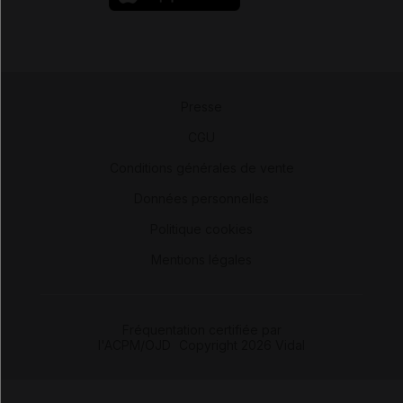
Presse
-
CGU
-
Conditions générales de vente
-
Données personnelles
-
Politique cookies
-
Mentions légales
Fréquentation certifiée par
l'ACPM/OJD
|
Copyright 2026 Vidal