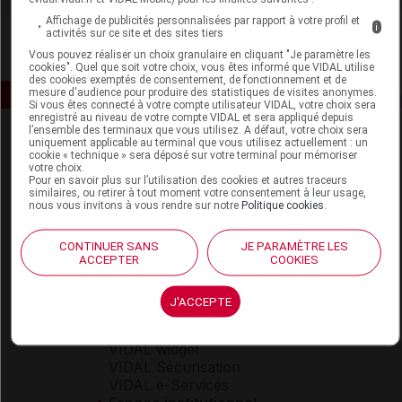
Affichage de publicités personnalisées par rapport à votre profil et
i
activités sur ce site et des sites tiers
Vous pouvez réaliser un choix granulaire en cliquant "Je paramètre les
cookies". Quel que soit votre choix, vous êtes informé que VIDAL utilise
des cookies exemptés de consentement, de fonctionnement et de
mesure d'audience pour produire des statistiques de visites anonymes.
Si vous êtes connecté à votre compte utilisateur VIDAL, votre choix sera
enregistré au niveau de votre compte VIDAL et sera appliqué depuis
l’ensemble des terminaux que vous utilisez. A défaut, votre choix sera
uniquement applicable au terminal que vous utilisez actuellement : un
cookie « technique » sera déposé sur votre terminal pour mémoriser
votre choix.
Pour en savoir plus sur l’utilisation des cookies et autres traceurs
similaires, ou retirer à tout moment votre consentement à leur usage,
nous vous invitons à vous rendre sur notre
Politique cookies
.
Espace produit
CONTINUER SANS
JE PARAMÈTRE LES
Boutique
ACCEPTER
COOKIES
VIDAL Expert
VIDAL Hoptimal
J'ACCEPTE
eVIDAL
VIDAL Mobile
VIDAL widget
VIDAL Sécurisation
VIDAL e-Services