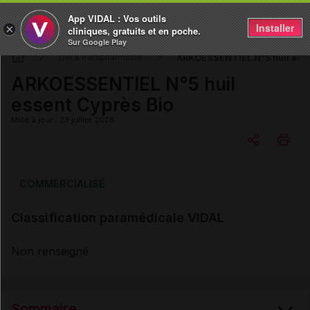
App VIDAL : Vos outils
Installer
×
cliniques, gratuits et en poche.
Sur Google Play
ARKOESSENTIEL N°5 huil esse
DM & Parapharmacie
ARKOESSENTIEL N°5 huil
essent Cyprès Bio
Mise à jour : 23 juillet 2026
Copier l'url
COMMERCIALISÉ
Classification paramédicale VIDAL
Email
Non renseigné
Sommaire