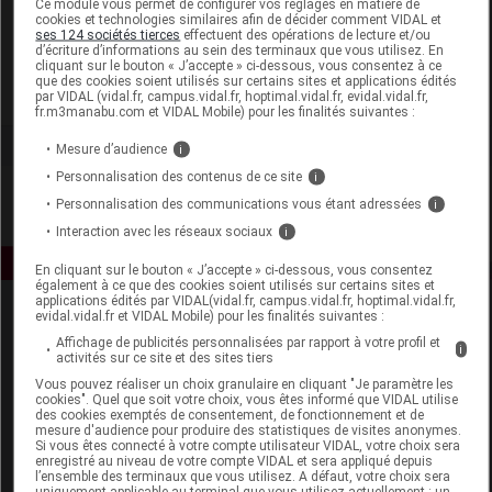
Ce module vous permet de configurer vos réglages en matière de
cookies et technologies similaires afin de décider comment VIDAL et
ses 124 sociétés tierces
effectuent des opérations de lecture et/ou
Arkopharma
d’écriture d’informations au sein des terminaux que vous utilisez. En
cliquant sur le bouton « J’accepte » ci-dessous, vous consentez à ce
que des cookies soient utilisés sur certains sites et applications édités
Voir la fiche laboratoire
par VIDAL (vidal.fr, campus.vidal.fr, hoptimal.vidal.fr, evidal.vidal.fr,
fr.m3manabu.com et VIDAL Mobile) pour les finalités suivantes :
Mesure d’audience
i
Personnalisation des contenus de ce site
i
Personnalisation des communications vous étant adressées
i
Interaction avec les réseaux sociaux
i
En cliquant sur le bouton « J’accepte » ci-dessous, vous consentez
également à ce que des cookies soient utilisés sur certains sites et
applications édités par VIDAL(vidal.fr, campus.vidal.fr, hoptimal.vidal.fr,
evidal.vidal.fr et VIDAL Mobile) pour les finalités suivantes :
Affichage de publicités personnalisées par rapport à votre profil et
i
activités sur ce site et des sites tiers
Vous pouvez réaliser un choix granulaire en cliquant "Je paramètre les
cookies". Quel que soit votre choix, vous êtes informé que VIDAL utilise
des cookies exemptés de consentement, de fonctionnement et de
Espace produit
mesure d'audience pour produire des statistiques de visites anonymes.
Si vous êtes connecté à votre compte utilisateur VIDAL, votre choix sera
enregistré au niveau de votre compte VIDAL et sera appliqué depuis
Boutique
l’ensemble des terminaux que vous utilisez. A défaut, votre choix sera
VIDAL Expert
uniquement applicable au terminal que vous utilisez actuellement : un