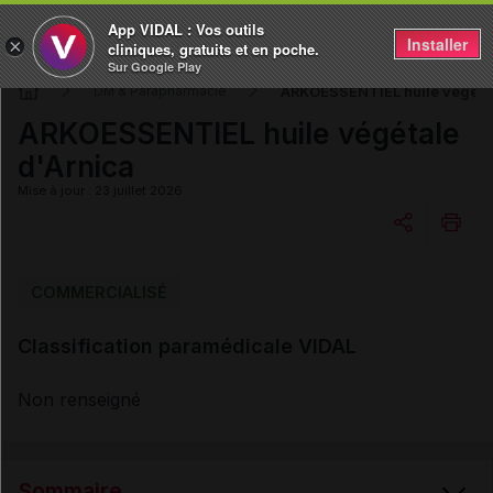
App VIDAL : Vos outils
Installer
×
cliniques, gratuits et en poche.
Sur Google Play
ARKOESSENTIEL huile végétal
DM & Parapharmacie
ARKOESSENTIEL huile végétale
d'Arnica
Mise à jour : 23 juillet 2026
Copier l'url
COMMERCIALISÉ
Classification paramédicale VIDAL
Email
Non renseigné
Sommaire