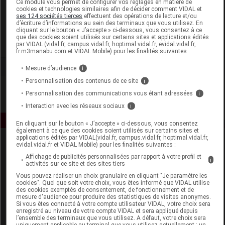
Ce module vous permet de configurer vos réglages en matière de
cookies et technologies similaires afin de décider comment VIDAL et
ses 124 sociétés tierces
effectuent des opérations de lecture et/ou
Arkopharma
d’écriture d’informations au sein des terminaux que vous utilisez. En
cliquant sur le bouton « J’accepte » ci-dessous, vous consentez à ce
que des cookies soient utilisés sur certains sites et applications édités
Voir la fiche laboratoire
par VIDAL (vidal.fr, campus.vidal.fr, hoptimal.vidal.fr, evidal.vidal.fr,
fr.m3manabu.com et VIDAL Mobile) pour les finalités suivantes :
Mesure d’audience
i
Personnalisation des contenus de ce site
i
Personnalisation des communications vous étant adressées
i
Interaction avec les réseaux sociaux
i
En cliquant sur le bouton « J’accepte » ci-dessous, vous consentez
également à ce que des cookies soient utilisés sur certains sites et
applications édités par VIDAL(vidal.fr, campus.vidal.fr, hoptimal.vidal.fr,
evidal.vidal.fr et VIDAL Mobile) pour les finalités suivantes :
Affichage de publicités personnalisées par rapport à votre profil et
i
activités sur ce site et des sites tiers
Vous pouvez réaliser un choix granulaire en cliquant "Je paramètre les
cookies". Quel que soit votre choix, vous êtes informé que VIDAL utilise
des cookies exemptés de consentement, de fonctionnement et de
Espace produit
mesure d'audience pour produire des statistiques de visites anonymes.
Si vous êtes connecté à votre compte utilisateur VIDAL, votre choix sera
enregistré au niveau de votre compte VIDAL et sera appliqué depuis
Boutique
l’ensemble des terminaux que vous utilisez. A défaut, votre choix sera
VIDAL Expert
uniquement applicable au terminal que vous utilisez actuellement : un